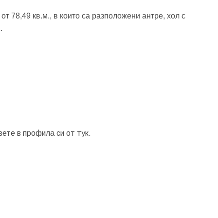
т 78,49 кв.м., в които са разположени антре, хол с
.
зете в профила си от
тук.