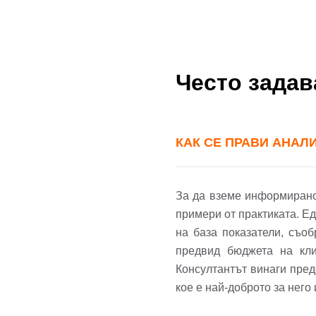
Често зада
КАК СЕ ПРАВИ АНАЛ
За да вземе информирано 
примери от практиката. Е
на база показатели, съо
предвид бюджета на кли
Консултантът винаги пред
кое е най-доброто за него