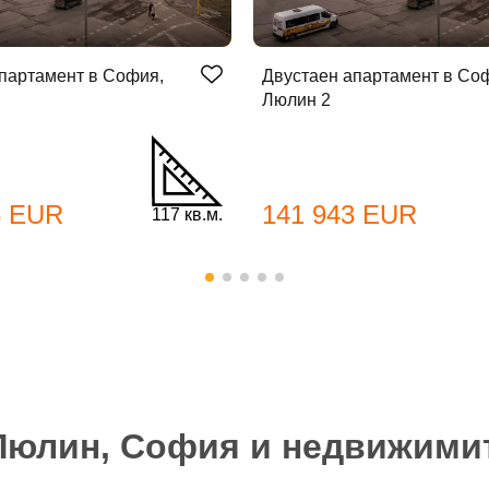
партамент в София,
Двустаен апартамент в Со
Люлин 2
бре дошъл!
6 EUR
141 943 EUR
117 кв.м.
Вход
Регистрация
*
йл Адрес
л адрес*
 Люлин, София и недвижими
ола
Вашето запитване стигна до нас. Ще