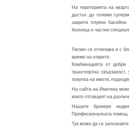
На територията на кварт
достъп до големи суперм
закрити плувни басейни.
болница и частни специал
Люлин се отличава и с бл
време на открито.
Комбинацията от добре 
транспортна свързаност,
покупка на имоти, подходя
На сайта на Имотека мож
които отговарят на разли
Нашите брокери недв
Професионалната помощ е 
Тук може да се запознает