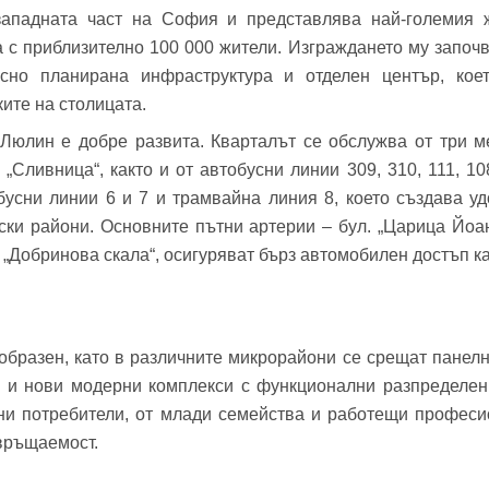
ападната част на София и представлява най-големия 
фон*
се обадим възможно най-бързо.
с приблизително 100 000 жители. Изграждането му започв
авена парола?
▼
сно планирана инфраструктура и отделен център, кое
ите на столицата.
Вход
Люлин е добре развита. Кварталът се обслужва от три м
 „Сливница“, както и от автобусни линии 309, 310, 111, 108
усни линии 6 и 7 и трамвайна линия 8, което създава уд
Вход като гост
ки райони. Основните пътни артерии – бул. „Царица Йоанн
Заяви оглед
 „Добринова скала“, осигуряват бърз автомобилен достъп ка
или използвай профил
Вход с Google
Вход с Facebook
разен, като в различните микрорайони се срещат панелни
то и нови модерни комплекси с функционални разпределен
чни потребители, от млади семейства и работещи професио
връщаемост.