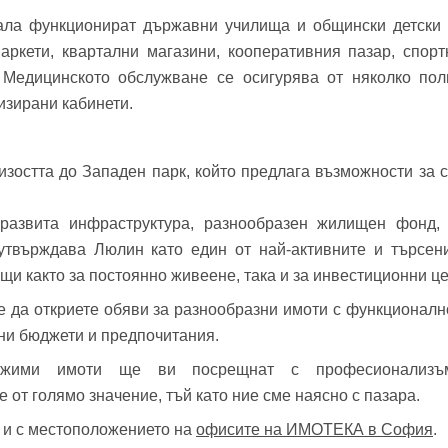
ала функционират държавни училища и общински детски 
аркети, квартални магазини, кооперативния пазар, спорт
 Медицинското обслужване се осигурява от няколко по
изирани кабинети.
изостта до Западен парк, който предлага възможности за с
развита инфраструктура, разнообразен жилищен фонд,
 утвърждава Люлин като един от най-активните и търсен
щи както за постоянно живеене, така и за инвестиционни це
е да откриете обяви за разнообразни имоти с функционалн
чни бюджети и предпочитания.
ижими имоти ще ви посрещнат с професионализъ
от голямо значение, тъй като ние сме наясно с пазара.
е и с местоположението на
офисите на ИМОТЕКА в София
.