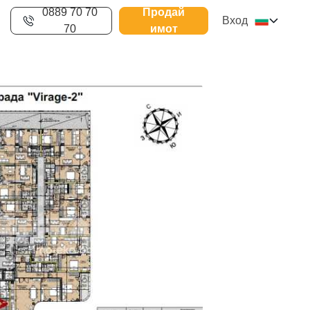
0889 70 70
Продай
Вход
70
имот