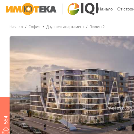
Начало
От стро
Начало
София
Двустаен апартамент
Люлин 2
554