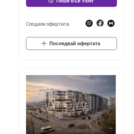
Пиши във Viber
Сподели офертата
Последвай офертата