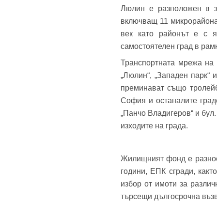
Люлин е разположен в з
Теле
включващ 11 микрорайона 
Забр
век като районът е с я
самостоятелен град в рамк
Транспортната мрежа на 
„Люлин“, „Западен парк“ и
преминават също тролейб
София и останалите градс
„Панчо Владигеров“ и бул.
изходите на града.
Жилищният фонд е разнооб
години, ЕПК сгради, как
избор от имоти за разли
търсещи дългосрочна въз