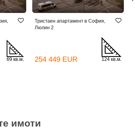
фия,
Тристаен апартамент в София,
Т
Люлин 2
Л
254 449 EUR
69 кв.м.
124 кв.м.
те имоти