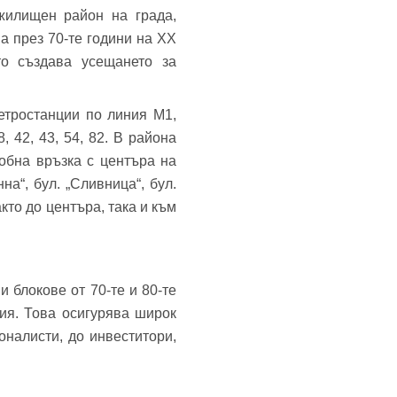
жилищен район на града,
а през 70-те години на XX
то създава усещането за
етростанции по линия М1,
, 42, 43, 54, 82. В района
обна връзка с центъра на
а“, бул. „Сливница“, бул.
кто до центъра, така и към
 блокове от 70-те и 80-те
ия. Това осигурява широк
налисти, до инвеститори,