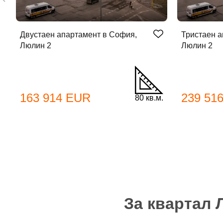
Двустаен апартамент в София,
Тристаен а
Люлин 2
Люлин 2
До
163 914 EUR
239 51
80 кв.м.
Име
Име
Имей
За квартал
Пар