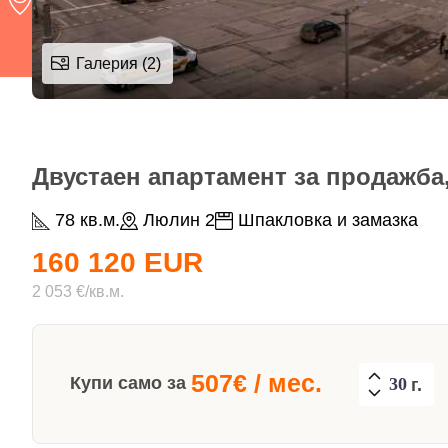
Галерия (2)
Двустаен апартамент за продажба,
78 кв.м.
Люлин 2
Шпакловка и замазка
160 120 EUR
2 053 €/кв.м.
507
€ / мес.
Купи само за
г.