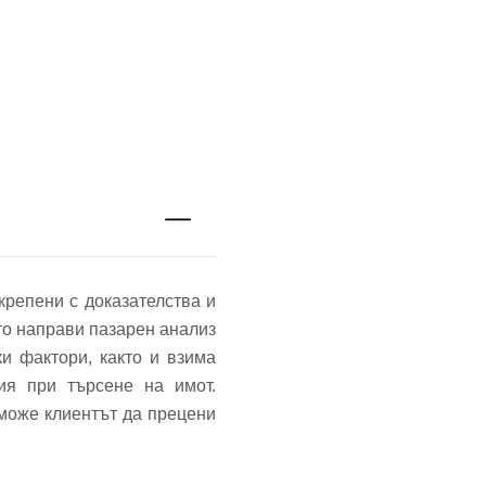
крепени с доказателства и
то направи пазарен анализ
и фактори, както и взима
ия при търсене на имот.
 може клиентът да прецени