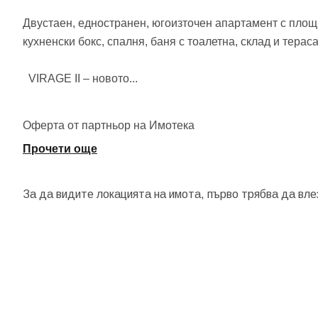
Двустаен, едностранен, югоизточен апартамент с площ о
кухненски бокс, спалня, баня с тоалетна, склад и тераса
VIRAGE II – новото
...
Оферта от партньор на Имотека
Прочети още
За да видите локацията на имота, първо трябва да вле