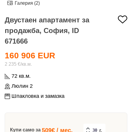
Галерия (2)
Двустаен апартамент за
продажба, София, ID
671666
160 906 EUR
2 235 €/кв.м.
72 кв.м.
Люлин 2
Шпакловка и замазка
509
€ / мес.
Купи само за
г.