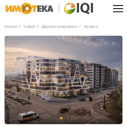
Начало
София
Двустаен апартамент
Люлин 2