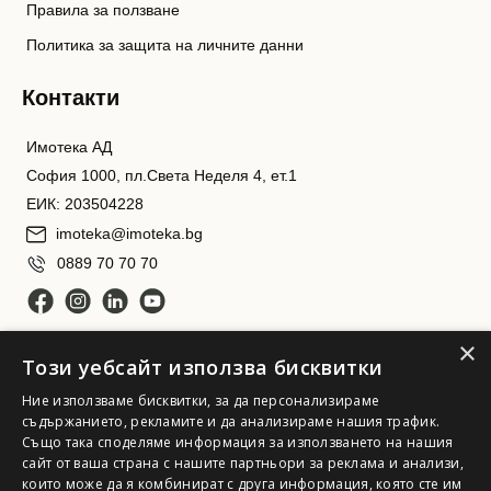
Правила за ползване
Политика за защита на личните данни
Контакти
Имотека АД
София 1000, пл.Света Неделя 4, ет.1
ЕИК: 203504228
imoteka@imoteka.bg
0889 70 70 70
×
Този уебсайт използва бисквитки
Ние използваме бисквитки, за да персонализираме
съдържанието, рекламите и да анализираме нашия трафик.
Също така споделяме информация за използването на нашия
Имотека АД. Всички права запазени
сайт от ваша страна с нашите партньори за реклама и анализи,
които може да я комбинират с друга информация, която сте им