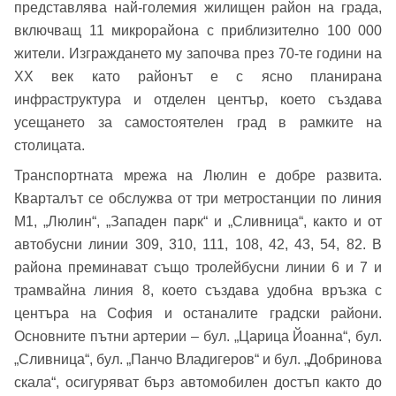
представлява най-големия жилищен район на града,
включващ 11 микрорайона с приблизително 100 000
жители. Изграждането му започва през 70-те години на
XX век като районът е с ясно планирана
инфраструктура и отделен център, което създава
усещането за самостоятелен град в рамките на
столицата.
Транспортната мрежа на Люлин е добре развита.
Кварталът се обслужва от три метростанции по линия
М1, „Люлин“, „Западен парк“ и „Сливница“, както и от
автобусни линии 309, 310, 111, 108, 42, 43, 54, 82. В
района преминават също тролейбусни линии 6 и 7 и
трамвайна линия 8, което създава удобна връзка с
центъра на София и останалите градски райони.
Основните пътни артерии – бул. „Царица Йоанна“, бул.
„Сливница“, бул. „Панчо Владигеров“ и бул. „Добринова
Добре дошъл!
скала“, осигуряват бърз автомобилен достъп както до