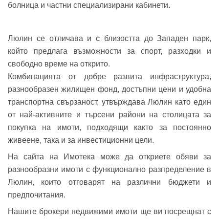
болница и частни специализирани кабинети.
Вход като гост
или използвай профил
Люлин се отличава и с близостта до Западен парк,
Вход с Google
Заяви оглед
който предлага възможности за спорт, разходки и
свободно време на открито.
Вход с Facebook
Комбинацията от добре развита инфраструктура,
разнообразен жилищен фонд, достъпни цени и удобна
транспортна свързаност, утвърждава Люлин като един
от най-активните и търсени райони на столицата за
покупка на имоти, подходящи както за постоянно
живеене, така и за инвестиционни цели.
На сайта на Имотека може да откриете обяви за
разнообразни имоти с функционално разпределение в
Люлин, които отговарят на различни бюджети и
предпочитания.
Нашите брокери недвижими имоти ще ви посрещнат с