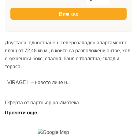
Виж как
Двустаен, едностранен, северозападен апартамент с
площ от 72,48 кв.м., в които са разположени антре, хол
с кухненски бокс, спалня, баня с тоалетна, склад и
тераса.
VIRAGE II – новото лице н
...
Оферта от партньор на Имотека
Прочети още