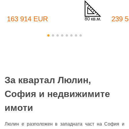
163 914 EUR
239 
80 кв.м.
За квартал Люлин,
София и недвижимите
имоти
Люлин е разположен в западната част на София и