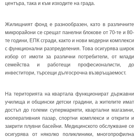
центъра, така и към изходите на града.
Вход
Регистрация
Име*
Жилищният фонд е разнообразен, като в различните
микрорайони се срещат панелни блокове от 70-те и 80-
Имейл Адрес
те години, ЕПК сгради, както и нови модерни комплекси
с функционални разпределения. Това осигурява широк
Имейл адрес*
избор от имоти за различни потребители, от млади
семейства и работещи професионалисти, до
Парола
инвеститори, търсещи дългосрочна възвръщаемост.
Телефон*
Вашето запитване стигна до нас. Ще
На територията на квартала функционират държавни
▼
се обадим възможно най-бързо.
Забравена парола?
училища и общински детски градини, а жителите имат
достъп до големи супермаркети, квартални магазини,
Вход
кооперативния пазар, спортни комплекси и открити и
закрити плувни басейни. Медицинското обслужване се
осигурява от няколко поликлиники, многопрофилна