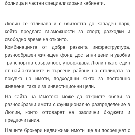
или използвай профил
болница и частни специализирани кабинети.
Вход с Google
Заяви оглед
Люлин се отличава и с близостта до Западен парк,
Вход с Facebook
който предлага възможности за спорт, разходки и
свободно време на открито.
Комбинацията от добре развита инфраструктура,
разнообразен жилищен фонд, достъпни цени и удобна
транспортна свързаност, утвърждава Люлин като един
от най-активните и търсени райони на столицата за
покупка на имоти, подходящи както за постоянно
живеене, така и за инвестиционни цели.
На сайта на Имотека може да откриете обяви за
разнообразни имоти с функционално разпределение в
Люлин, които отговарят на различни бюджети и
предпочитания.
Нашите брокери недвижими имоти ще ви посрещнат с