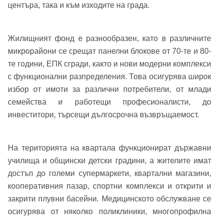
центъра, така и към изходите на града.
Вход
Регистрация
Име*
Имейл Адрес
Жилищният фонд е разнообразен, като в различните
микрорайони се срещат панелни блокове от 70-те и 80-
Имейл адрес*
те години, ЕПК сгради, както и нови модерни комплекси
с функционални разпределения. Това осигурява широк
Парола
избор от имоти за различни потребители, от млади
семейства и работещи професионалисти, до
Телефон*
инвеститори, търсещи дългосрочна възвръщаемост.
Вашето запитване стигна до нас. Ще
▼
се обадим възможно най-бързо.
Забравена парола?
На територията на квартала функционират държавни
Вход
училища и общински детски градини, а жителите имат
достъп до големи супермаркети, квартални магазини,
кооперативния пазар, спортни комплекси и открити и
закрити плувни басейни. Медицинското обслужване се
Вход като гост
осигурява от няколко поликлиники, многопрофилна