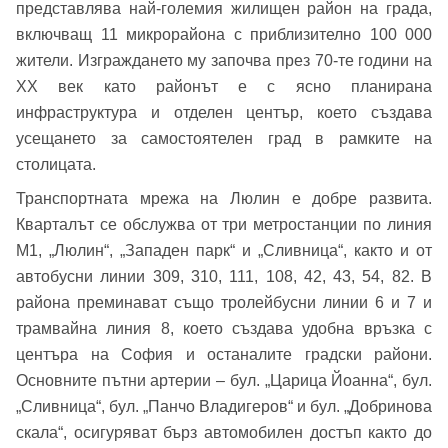
представлява най-големия жилищен район на града,
включващ 11 микрорайона с приблизително 100 000
жители. Изграждането му започва през 70-те години на
XX век като районът е с ясно планирана
инфраструктура и отделен център, което създава
усещането за самостоятелен град в рамките на
столицата.
Транспортната мрежа на Люлин е добре развита.
Кварталът се обслужва от три метростанции по линия
М1, „Люлин“, „Западен парк“ и „Сливница“, както и от
автобусни линии 309, 310, 111, 108, 42, 43, 54, 82. В
района преминават също тролейбусни линии 6 и 7 и
трамвайна линия 8, което създава удобна връзка с
центъра на София и останалите градски райони.
Добре дошъл!
Основните пътни артерии – бул. „Царица Йоанна“, бул.
„Сливница“, бул. „Панчо Владигеров“ и бул. „Добринова
скала“, осигуряват бърз автомобилен достъп както до