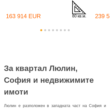
163 914 EUR
239 
80 кв.м.
За квартал Люлин,
София и недвижимите
имоти
Люлин е разположен в западната част на София и