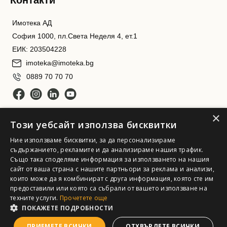
Контакти
Имотека АД
София 1000, пл.Света Неделя 4, ет.1
ЕИК: 203504228
imoteka@imoteka.bg
0889 70 70 70
×
Този уебсайт използва бисквитки
Ние използваме бисквитки, за да персонализираме
съдържанието, рекламите и да анализираме нашия трафик.
Също така споделяме информация за използването на нашия
Имотека АД. Всички права запазени
сайт от ваша страна с нашите партньори за реклама и анализи,
които може да я комбинират с друга информация, която сте им
предоставили или която са събрали от вашето използване на
техните услуги.
Прочетете още
ПОКАЖЕТЕ ПОДРОБНОСТИ
ПРИЕМЕТЕ ВСИЧКИ
ОТХВЪРЛЕТЕ ВСИЧКИ