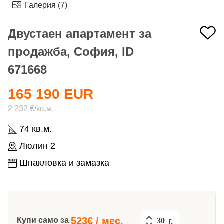
Галерия (7)
Двустаен апартамент за
продажба, София, ID
671668
165 190 EUR
2 232 €/кв.м.
74 кв.м.
Люлин 2
Шпакловка и замазка
523
€ / мес.
Купи само за
г.