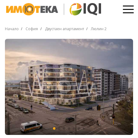
Начало
София
Двустаен апартамент
Люлин 2