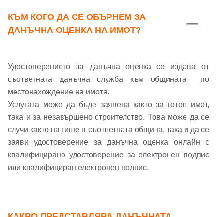
КЪМ КОГО ДА СЕ ОБЪРНЕМ ЗА
Вход
Регистрация
ДАНЪЧНА ОЦЕНКА НА ИМОТ?
Име*
Имейл Адрес
Удостоверението за данъчна оценка се издава от
Имейл адрес*
съответната данъчна служба към общината по
местонахождение на имота.
Услугата може да бъде заявена както за готов имот,
Парола
така и за незавършено строителство. Това може да се
Телефон*
случи както на гише в съответната община, така и да се
Вашето запитване стигна до нас. Ще
заяви удостоверение за данъчна оценка онлайн с
▼
се обадим възможно най-бързо.
Забравена парола?
квалифицирано удостоверение за електронен подпис
или квалифициран електронен подпис.
Вход
КАКВО ПРЕДСТАВЛЯВА ДАНЪЧНАТА