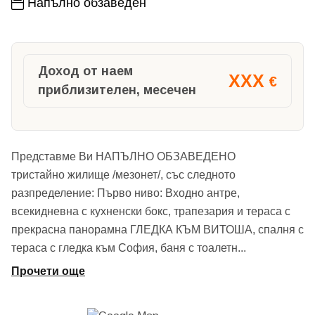
Напълно обзаведен
Доход от наем
XXX
€
приблизителен, месечен
Представме Ви НАПЪЛНО ОБЗАВЕДЕНО
тристайно жилище /мезонет/, със следното
разпределение: Първо ниво: Входно антре,
всекидневна с кухненски бокс, трапезария и тераса с
прекрасна панорамна ГЛЕДКА КЪМ ВИТОША, спалня с
тераса с гледка към София, баня с тоалетн
...
Прочети още