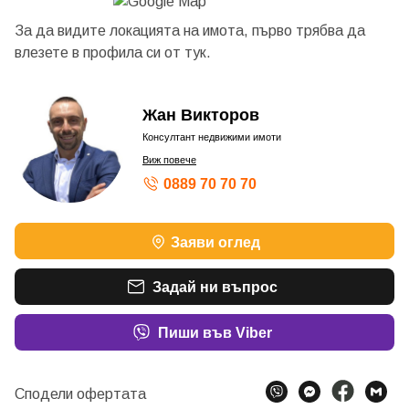
За да видите локацията на имота, първо трябва да
влезете в профила си от
тук.
Жан Викторов
Консултант недвижими имоти
Виж повече
0889 70 70 70
Заяви оглед
Задай ни въпрос
Пиши във Viber
Сподели офертата