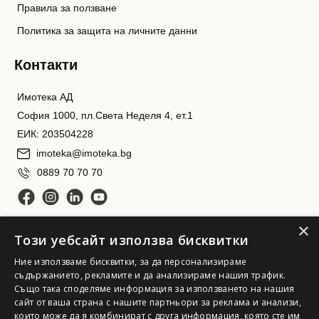
Правила за ползване
Политика за защита на личните данни
Контакти
Имотека АД
София 1000, пл.Света Неделя 4, ет.1
ЕИК: 203504228
imoteka@imoteka.bg
0889 70 70 70
×
Този уебсайт използва бисквитки
Ние използваме бисквитки, за да персонализираме
съдържанието, рекламите и да анализираме нашия трафик.
Също така споделяме информация за използването на нашия
Имотека АД. Всички права запазени
сайт от ваша страна с нашите партньори за реклама и анализи,
които може да я комбинират с друга информация, която сте им