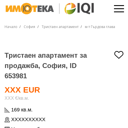
Начало
София
Тристаен апартамент
м-т Гърдова глава
Тристаен апартамент за
продажба, София, ID
653981
XXX EUR
XXX €/кв.м.
169 кв.м.
XXXXXXXXXX