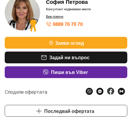
София Петрова
Консултант недвижими имоти
Виж повече
0889 70 70 70
ШАМПИОН ПО ОБОРОТ - БРОНЗОВ КОНСУЛТАНТ
Заяви оглед
ШАМПИОН ПО ОБОРОТ - БРОНЗОВ КОНСУЛТАНТ
ШАМПИОН ПО ОБОРОТ – БРОНЗОВ КОНСУЛТАНТ
ШАМПИОН ПО ОБОРОТ – БРОНЗОВ КОНСУЛТАНТ
Задай ни въпрос
ШАМПИОН ПО ОБОРОТ – СРЕБЪРЕН КОНСУЛТАН
Пиши във Viber
Сподели офертата
Последвай офертата