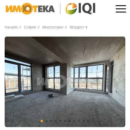
Начало
София
Многостаен
Младост 4