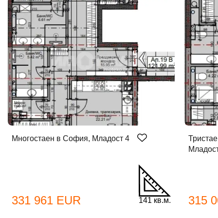
Многостаен в София, Младост 4
Тристае
Младост
331 961 EUR
315 
141 кв.м.