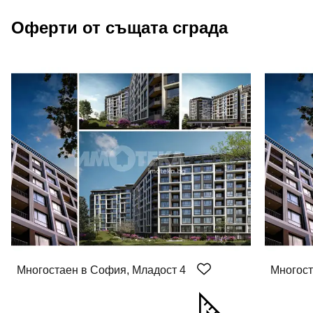
Оферти от същата сграда
Многостаен в София, Младост 4
Многост