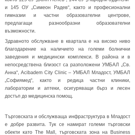
и 145 ОУ „Симеон Радев“, както и професионални
Вход
гимназии и частни образователни центрове,
предлагащи разнообразни образователни
възможности.
Вход като гост
Здравното обслужване в квартала е на високо ниво
или използвай профил
благодарение на наличието на големи болнични
заведения и медицински комплекси. В района и в
Вход с Google
Заяви оглед
непосредствена близост са разположени УМБАЛ „Св.
Анна“, Acibadem City Clinic – УМБАЛ Младост, УМБАЛ
Вход с Facebook
„Софиямед“, както и редица частни клиники,
лаборатории и аптеки, осигуряващи бърз и лесен
достъп до медицинска помощ.
Търговската и обслужваща инфраструктура в Младост
е добре развита. Тук се намират големи търговски
обекти като The Mall, търговската зона на Business