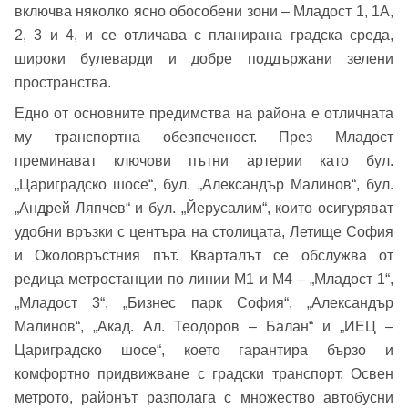
включва няколко ясно обособени зони – Младост 1, 1А,
2, 3 и 4, и се отличава с планирана градска среда,
широки булеварди и добре поддържани зелени
пространства.
Едно от основните предимства на района е отличната
му транспортна обезпеченост. През Младост
преминават ключови пътни артерии като бул.
„Цариградско шосе“, бул. „Александър Малинов“, бул.
„Андрей Ляпчев“ и бул. „Йерусалим“, които осигуряват
удобни връзки с центъра на столицата, Летище София
и Околовръстния път. Кварталът се обслужва от
редица метростанции по линии М1 и М4 – „Младост 1“,
„Младост 3“, „Бизнес парк София“, „Александър
Малинов“, „Акад. Ал. Теодоров – Балан“ и „ИЕЦ –
Цариградско шосе“, което гарантира бързо и
комфортно придвижване с градски транспорт. Освен
метрото, районът разполага с множество автобусни