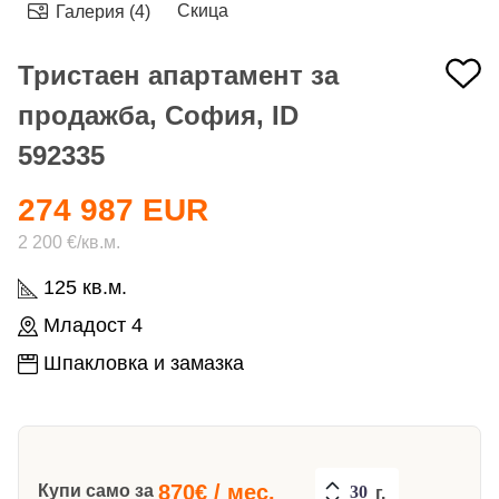
Скица
Галерия (4)
Тристаен апартамент за
продажба, София, ID
592335
274 987 EUR
2 200 €/кв.м.
125 кв.м.
Младост 4
Шпакловка и замазка
870
€ / мес.
Купи само за
г.