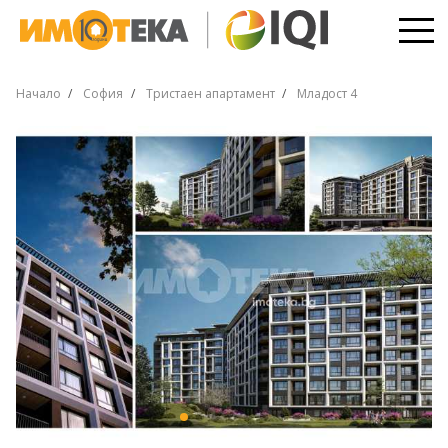
Начало
София
Тристаен апартамент
Младост 4