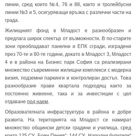
линии, сред които №4, 76 и 88, както и тролейбусни
линии №3 и 5, осигуряващи връзка с различни части на
града.
Добре дошъл!
Жилищният фонд в Младост е разнообразен и
предлага широк спектър от възможности. В по-старите
зони преобладават панелни и ЕПК сгради, изградени
Вход
Регистрация
Име*
през 70-те и 80-те години, докато в Младост 3, Младост
4 и в района на Бизнес парк София са реализирани
Имейл Адрес
множество съвременни жилищни комплекси с модерна
визия, подземни паркинги и контролиран достъп. Това
Имейл адрес*
разнообразие прави квартала подходящ както за
постоянно живеене, така и за инвестиции с цел
Парола
отдаване
под наем
.
Образователната инфраструктура в района е добре
Телефон*
Вашето запитване стигна до нас. Ще
развита. На територията на Младост се намират
▼
множество общински детски градини и училища, сред
се обадим възможно най-бързо.
Забравена парола?
които 125 СУ „Боян Пенев“, 144 СУ „Народни будители“