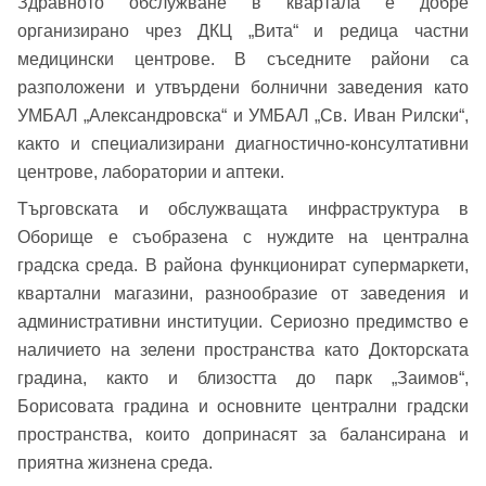
Здравното обслужване в квартала е добре
организирано чрез ДКЦ „Вита“ и редица частни
Вход
медицински центрове. В съседните райони са
разположени и утвърдени болнични заведения като
УМБАЛ „Александровска“ и УМБАЛ „Св. Иван Рилски“,
Вход като гост
както и специализирани диагностично-консултативни
или използвай профил
центрове, лаборатории и аптеки.
Търговската и обслужващата инфраструктура в
Вход с Google
Заяви оглед
Оборище е съобразена с нуждите на централна
градска среда. В района функционират супермаркети,
Вход с Facebook
квартални магазини, разнообразие от заведения и
административни институции. Сериозно предимство е
наличието на зелени пространства като Докторската
градина, както и близостта до парк „Заимов“,
Борисовата градина и основните централни градски
пространства, които допринасят за балансирана и
приятна жизнена среда.