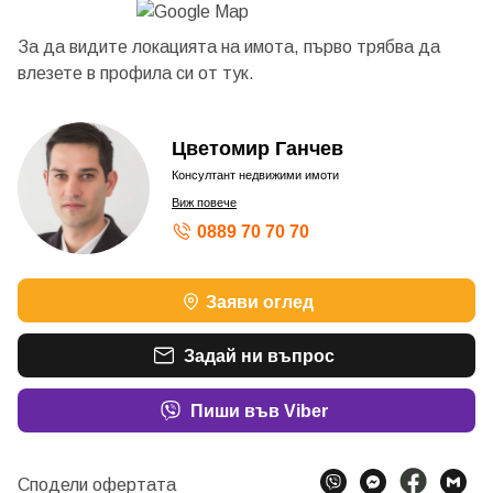
За да видите локацията на имота, първо трябва да
влезете в профила си от
тук.
Цветомир Ганчев
Консултант недвижими имоти
Виж повече
0889 70 70 70
Заяви оглед
Задай ни въпрос
Пиши във Viber
Сподели офертата