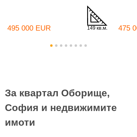
495 000 EUR
475 
149 кв.м.
За квартал Оборище,
София и недвижимите
имоти