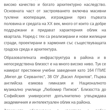
високо качество и богато архитектурно наследство.
Основната част от застрояването включва масивни
тухлени кооперации, изграждани през първата
Добре дошъл!
половина и средата на XX век, много от които са добре
поддържани и придават характерния облик на
квартала. Наред с тях са реализирани и нови жилищни
Вход
Регистрация
Име*
сгради, проектирани в хармония със съществуващата
градска среда и архитектура.
Имейл Адрес
Образователната инфраструктура в района и в
непосредствена близост е на много високо ниво. Тук се
Имейл адрес*
намират престижни учебни заведения като 164 ГПИЕ
„Мигел де Сервантес“, 38 ОУ „Васил Априлов“, Първа
Парола
английска езикова гимназия и Националното
музикално училище „Любомир Пипков“. Близостта до
Телефон*
Софийския университет допълнително утвърждава
Вашето запитване стигна до нас. Ще
▼
академичния и интелектуален облик на района.
се обадим възможно най-бързо.
Забравена парола?