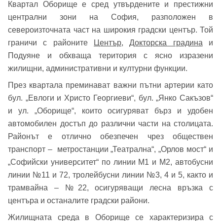
Квартал Оборище е сред утвърдените и престижни
централни зони на София, разположен в
североизточната част на широкия градски център. Той
граничи с районите
Център
,
Докторска градина
и
Подуяне и обхваща територия с ясно изразени
жилищни, административни и културни функции.
През квартала преминават важни пътни артерии като
бул. „Евлоги и Христо Георгиеви“, бул. „Янко Сакъзов“
и ул. „Оборище“, които осигуряват бърз и удобен
автомобилен достъп до различни части на столицата.
Районът е отлично обезпечен чрез обществен
транспорт – метростанции „Театрална“, „Орлов мост“ и
„Софийски университет“ по линии М1 и М2, автобусни
линии №11 и 72, тролейбусни линии №3, 4 и 5, както и
трамвайна – №22, осигуряващи лесна връзка с
центъра и останалите градски райони.
Жилищната среда в Оборище се характеризира с