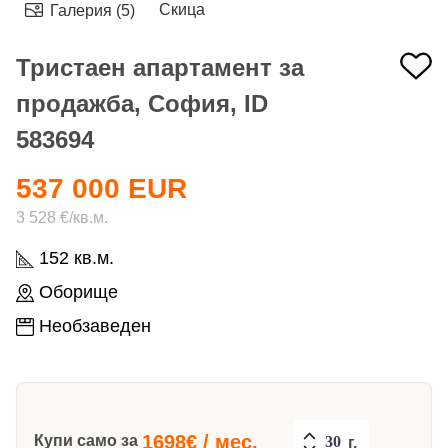
Скица
Галерия (5)
Тристаен апартамент за
продажба, София, ID
583694
537 000 EUR
3 528 €/кв.м.
152 кв.м.
Оборище
Необзаведен
1698
€ / мес.
Купи само за
г.