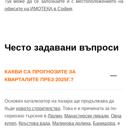
Тук може да се запознаете и с местоположението на
офисите на ИМОТЕКА в София
.
Често задавани въпроси
КАКВИ СА ПРОГНОЗИТЕ ЗА
КВАРТАЛИТЕ ПРЕЗ 2025Г.?
Основен катализатор на пазара ще продължава да
бъде
новото строителство
. Това е и причината за по-
сериозно търсене в
Люлин
,
Манастирски ливади
,
Овча
купел
,
Кръстова вада
,
Малинова долина
,
Банишора
, в