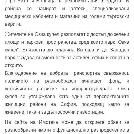
„Про Вита“ и Болница за рехабилитация „Сердика“. В
района се намират и аптеки, специализирани
Вход
медицински кабинети и магазини на големи търговски
вериги.
Жителите на Овча купел разполагат с достъп до зелени
Вход като гост
площи и паркови пространства, сред които парк „Овча
или използвай профил
купел“. Близостта до планина Витоша и до Западен
парк създава възможности за активен отдих и спорт на
Вход с Google
Заяви оглед
открито.
Благодарение на добрата транспортна свързаност,
Вход с Facebook
наличието на разнообразен жилищен фонд и
устойчивото развитие на инфраструктурата, Овча
купел се утвърждава като един от перспективните
жилищни райони на София, подходящ както за
живеене, така и за дългосрочни инвестиции.
На сайта на Имотека може да откриете обяви за
разнообразни имоти с функционално разпределение в