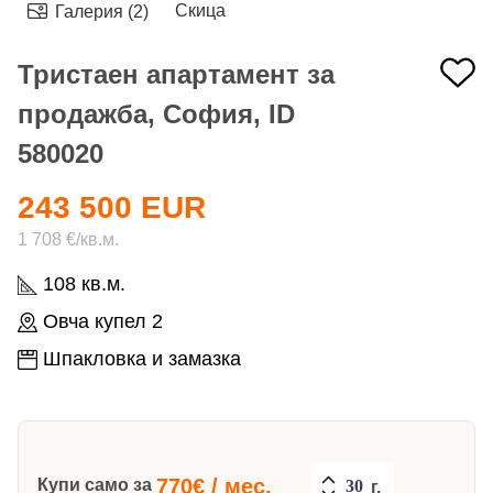
Скица
Галерия (2)
Тристаен апартамент за
продажба, София, ID
580020
243 500 EUR
1 708 €/кв.м.
108 кв.м.
Овча купел 2
Шпакловка и замазка
770
€ / мес.
Купи само за
г.