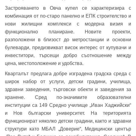
Застрояването в Овча купел се характеризира с
комбинация от по-старо панелно и ЕПК строителство и
нови жилищни комплекси с модерна визия и
Добре дошъл!
функционално планиране. Новите проекти,
разположени в близост до метростанции и основни
булеварди, предизвикват висок интерес от купувачи и
Вход
Регистрация
Име*
инвеститори, търсещи добро съотношение между
цена, местоположение и удобства.
Имейл Адрес
Кварталът предлага добре изградена градска среда с
широк набор от услуги, детски градини, училища,
Имейл адрес*
здравни заведения, търговски обекти и заведения за
хранене. Сред по-значимите образователни
Парола
институции са 149 Средно училище „Иван Хаджийски“
Телефон*
и Нов български университет. На територията
Вашето запитване стигна до нас. Ще
функционират няколко детски градини, както и здравни
▼
се обадим възможно най-бързо.
структури като МБАЛ „Доверие“, Медицински център
Забравена парола?