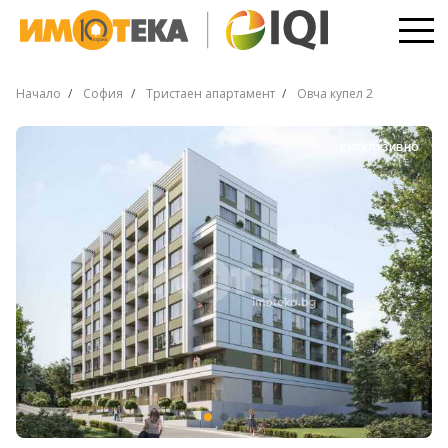
Начало
София
Тристаен апартамент
Овча купел 2
ЕКСКЛУЗИВНО