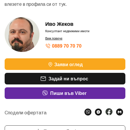
влезете в профила си от
тук.
Иво Жеков
Консултант недвижими имоти
Виж повече
0889 70 70 70
Заяви оглед
Задай ни въпрос
Пиши във Viber
Сподели офертата