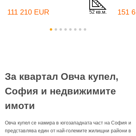
111 210 EUR
151 
52 кв.м.
За квартал Овча купел,
София и недвижимите
имоти
Овча купел се намира в югозападната част на София и
представлява един от най-големите жилищни райони в