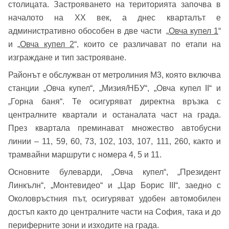
столицата. Застрояването на територията започва в
началото на XX век, а днес кварталът е
административно обособен в две части „
Овча купел 1
“
и „
Овча купел 2
“, които се различават по етапи на
изграждане и тип застрояване.
Районът е обслужван от метролиния М3, която включва
станции „Овча купел“, „Мизия/НБУ“, „Овча купел II“ и
„Горна баня“. Те осигуряват директна връзка с
централните квартали и останалата част на града.
През квартала преминават множество автобусни
линии – 11, 59, 60, 73, 102, 103, 107, 111, 260, както и
трамвайни маршрути с номера 4, 5 и 11.
Основните булеварди, „Овча купел“, „Президент
Линкълн“, „Монтевидео“ и „Цар Борис III“, заедно с
Околовръстния път, осигуряват удобен автомобилен
достъп както до централните части на София, така и до
периферните зони и изходите на града.