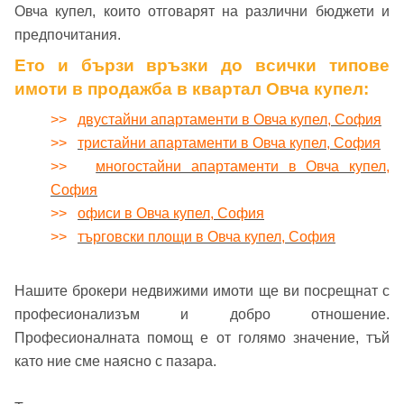
Овча купел, които отговарят на различни бюджети и
предпочитания.
Ето и бързи връзки до всички типове
имоти в продажба в квартал Овча купел:
>>
двустайни апартаменти в Овча купел, София
>>
тристайни апартаменти в Овча купел, София
>>
многостайни апартаменти в Овча купел,
София
>>
офиси в Овча купел, София
>>
търговски площи в Овча купел, София
Нашите брокери недвижими имоти ще ви посрещнат с
професионализъм и добро отношение.
Професионалната помощ е от голямо значение, тъй
като ние сме наясно с пазара.