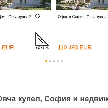
ия, Овча купел 2
Офис в София, Овча купел 
бре дошъл!
6 EUR
110 493 EUR
72 кв.м.
Вход
Регистрация
*
йл Адрес
л адрес*
Овча купел, София и недви
ола
Вашето запитване стигна до нас. Ще