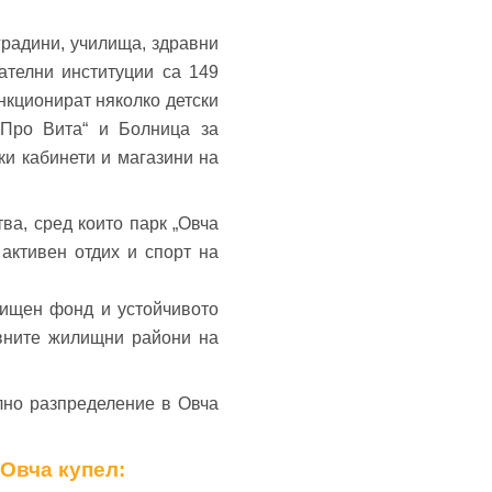
градини, училища, здравни
ателни институции са 149
нкционират няколко детски
„Про Вита“ и Болница за
ки кабинети и магазини на
ва, сред които парк „Овча
активен отдих и спорт на
лищен фонд и устойчивото
ивните жилищни райони на
лно разпределение в Овча
 Овча купел: