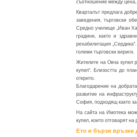
съотношение между цена,
Кварталът предлага добре
заведения, търговски об
Средно училище „Иван Хад
градини, както и здрав
рехабилитация „Сердика“.
големи търговски вериги.
Жителите на Овча купел р
купел“. Близостта до пл
открито.
Благодарение на добрата
развитие на инфраструкт
София, подходящ както за
На сайта на Имотека мож
купел, които отговарят н
Ето и бързи връзки 