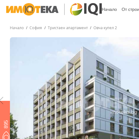
Начало
От стро
Начало
София
Тристаен апартамент
Овча купел 2
895