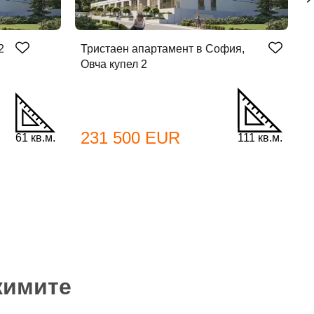
2
Тристаен апартамент в София,
Т
Овча купел 2
О
231 500 EUR
61 кв.м.
111 кв.м.
жимите