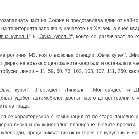
фон*
се обадим възможно най-бързо.
авена парола?
▼
югозападната част на София и представлява един от най-г
 на територията започва в началото на XX век, а днес кв
вча купел 1
“ и „
Овча купел 2
“, които се различават по 
Вход
етролиния М3, която включва станции „Овча купел“, „Мизи
ат директна връзка с централните квартали и останалата ча
Вход като гост
Заяви оглед
бусни линии – 11, 59, 60, 73, 102, 103, 107, 111, 260, ка
или използвай профил
Вход с Google
Вход с Facebook
Овча купел“, „Президент Линкълн“, „Монтевидео“ и „Ц
уряват удобен автомобилен достъп както до централните ч
ите на града.
пел се характеризира с комбинация от по-старо панелно и
ерна визия и функционално планиране. Новите проекти, 
булеварди, предизвикват висок интерес от купувачи и ин