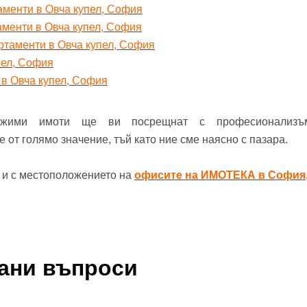
аменти в Овча купел, София
аменти в Овча купел, София
ртаменти в Овча купел, София
пел, София
 в Овча купел, София
ижими имоти ще ви посрещнат с професионализъ
от голямо значение, тъй като ние сме наясно с пазара.
е и с местоположението на
офисите на ИМОТЕКА в София
вани въпроси