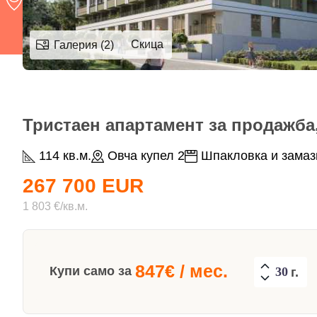
Скица
Галерия (2)
Тристаен апартамент за продажба,
114 кв.м.
Овча купел 2
Шпакловка и замаз
267 700 EUR
1 803 €/кв.м.
847
€ / мес.
Купи само за
г.