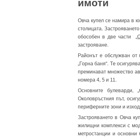
имоти
Теле
Забр
Овча купел се намира в 
столицата. Застрояването
обособен в две части „
О
застрояване.
Районът е обслужван от м
„Горна баня“. Те осигуряв
преминават множество авто
номера 4, 5 и 11.
Основните булеварди, „
Околовръстния път, осиг
периферните зони и изход
Застрояването в Овча ку
жилищни комплекси с мод
метростанции и основни 