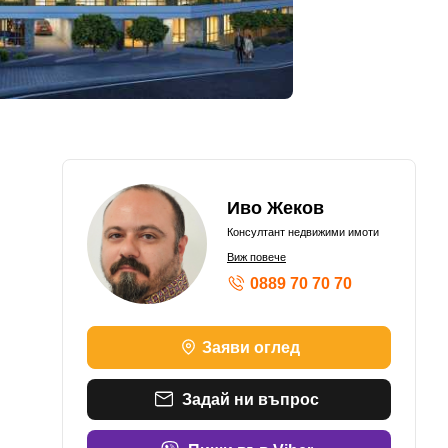
Иво Жеков
Консултант недвижими имоти
Виж повече
0889 70 70 70
Заяви оглед
Задай ни въпрос