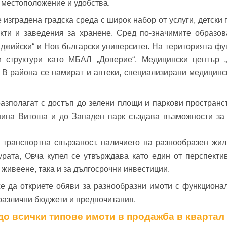
 местоположение и удобства.
 изградена градска среда с широк набор от услуги, детски 
екти и заведения за хранене. Сред по-значимите образов
жийски“ и Нов български университет. На територията фу
ни структури като МБАЛ „Доверие“, Медицински център 
 В района се намират и аптеки, специализирани медицинс
азполагат с достъп до зелени площи и паркови пространст
анина Витоша и до Западен парк създава възможности за 
 транспортна свързаност, наличието на разнообразен жи
урата, Овча купел се утвърждава като един от перспект
 живеене, така и за дългосрочни инвестиции.
е да откриете обяви за разнообразни имоти с функциона
а различни бюджети и предпочитания.
до всички типове имоти в продажба в квартал