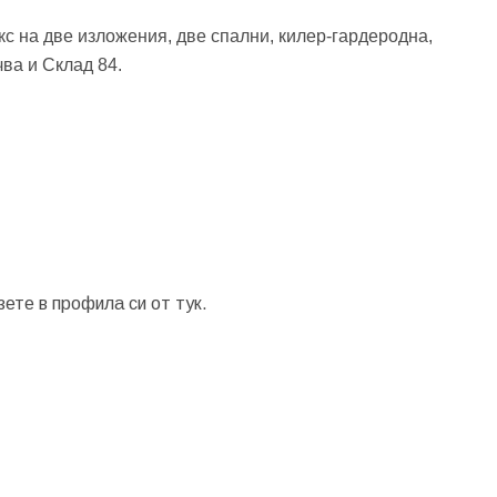
кс на две изложения, две спални, килер-гардеродна,
ва и Склад 84.
зете в профила си от
тук.