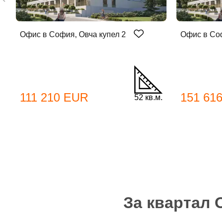
Офис в София, Овча купел 2
Офис в Соф
До
111 210 EUR
151 61
52 кв.м.
Име
Име
Имей
За квартал 
Пар