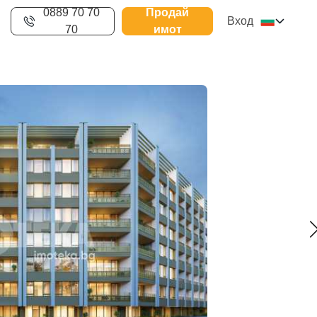
0889 70 70
Продай
Вход
70
имот