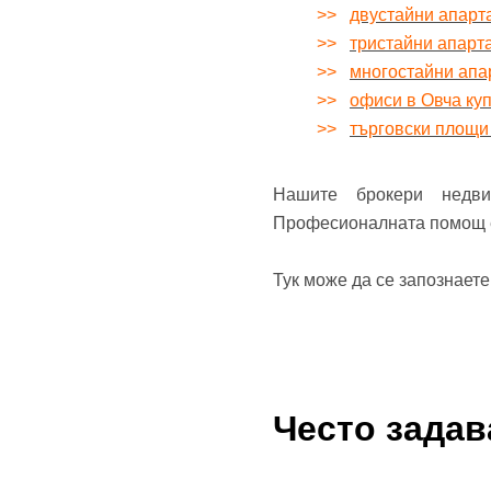
>>
двустайни апарт
>>
тристайни апарт
>>
многостайни апа
>>
офиси в Овча ку
>>
търговски площи
Нашите брокери недв
Професионалната помощ е 
Тук може да се запознает
Често зада