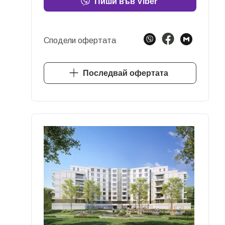
Пиши във Viber
Сподели офертата
Последвай офертата