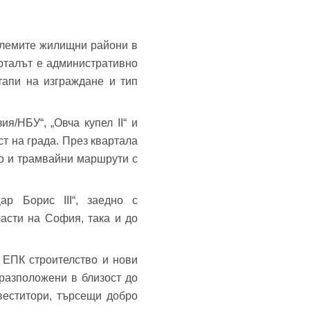
олемите жилищни райони в
арталът е административно
етапи на изграждане и тип
я/НБУ“, „Овча купел II“ и
ст на града. През квартала
кто и трамвайни маршрути с
ар Борис III“, заедно с
асти на София, така и до
 ЕПК строителство и нови
разположени в близост до
веститори, търсещи добро