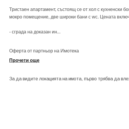
Тристаен апартамент, състоящ се от хол с кухненски бо
мокро помещение, две широки бани с wc. Цената включ
- сграда на доказан ин
...
Оферта от партньор на Имотека
Прочети още
За да видите локацията на имота, първо трябва да вле