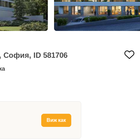
 София, ID 581706
ка
Виж как