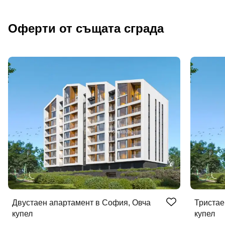
Оферти от същата сграда
Двустаен апартамент в София, Овча
Тристае
купел
купел