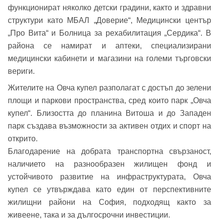
функционират няколко детски градини, както и здравни
Имейл Адрес
структури като МБАЛ „Доверие“, Медицински център
Имейл адрес*
„Про Вита“ и Болница за рехабилитация „Сердика“. В
района се намират и аптеки, специализирани
медицински кабинети и магазини на големи търговски
Парола
вериги.
Телефон*
Жителите на Овча купел разполагат с достъп до зелени
Вашето запитване стигна до нас. Ще
площи и паркови пространства, сред които парк „Овча
▼
се обадим възможно най-бързо.
Забравена парола?
купел“. Близостта до планина Витоша и до Западен
парк създава възможности за активен отдих и спорт на
Вход
открито.
Благодарение на добрата транспортна свързаност,
наличието на разнообразен жилищен фонд и
устойчивото развитие на инфраструктурата, Овча
Вход като гост
купел се утвърждава като един от перспективните
или използвай профил
жилищни райони на София, подходящ както за
живеене, така и за дългосрочни инвестиции.
Вход с Google