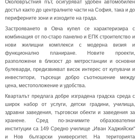
Околовръстния път, осигуряват удобен автомобилен
достъп както до централните части на София, така и до
периферните зони и изходите на града.
Застрояването в Овча купел се характеризира с
комбинация от по-старо панелно и ЕПК строителство и
нови жилищни комплекси с модерна визия и
функционално планиране. Новите проекти,
разположени в близост до метростанции и основни
булеварди, предизвикват висок интерес от купувачи и
инвеститори, търсещи добро съотношение между
цена, местоположение и удобства.
Кварталът предлага добре изградена градска среда с
Добре дошъл!
широк набор от услуги, детски градини, училища,
здравни заведения, търговски обекти и заведения за
хранене. Сред по-значимите образователни
Вход
Регистрация
институции са 149 Средно училище „Иван Хаджийски“
Име*
и Нов български университет. На територията