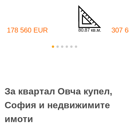
178 560 EUR
307 
80.87 кв.м.
За квартал Овча купел,
София и недвижимите
имоти