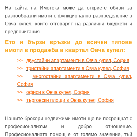
Заяви оглед
На сайта на Имотека може да откриете обяви за
разнообразни имоти с функционално разпределение в
Вход с Facebook
Овча купел, които отговарят на различни бюджети и
предпочитания.
Ето и бързи връзки до всички типове
имоти в продажба в квартал Овча купел:
>>
двустайни апартаменти в Овча купел, София
>>
тристайни апартаменти в Овча купел, София
>>
многостайни апартаменти в Овча купел,
София
>>
офиси в Овча купел, София
>>
търговски площи в Овча купел, София
Нашите брокери недвижими имоти ще ви посрещнат с
професионализъм и добро отношение.
Професионалната помощ е от голямо значение, тъй