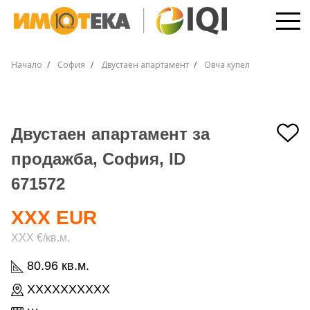
Начало
София
Двустаен апартамент
Овча купел
Двустаен апартамент за
продажба, София, ID
671572
XXX EUR
XXX €/кв.м.
80.96 кв.м.
XXXXXXXXXX