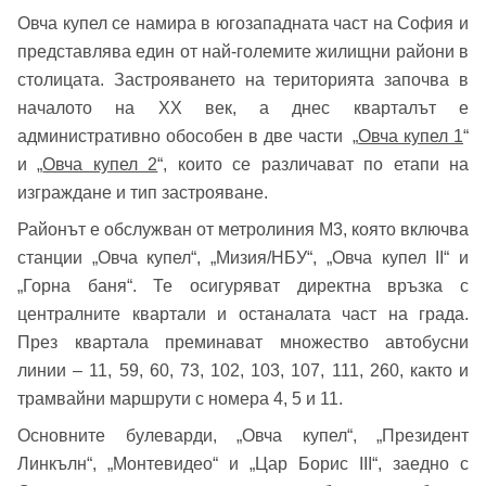
Овча купел се намира в югозападната част на София и
представлява един от най-големите жилищни райони в
столицата. Застрояването на територията започва в
началото на XX век, а днес кварталът е
административно обособен в две части „
Овча купел 1
“
и „
Овча купел 2
“, които се различават по етапи на
изграждане и тип застрояване.
Районът е обслужван от метролиния М3, която включва
станции „Овча купел“, „Мизия/НБУ“, „Овча купел II“ и
„Горна баня“. Те осигуряват директна връзка с
централните квартали и останалата част на града.
През квартала преминават множество автобусни
линии – 11, 59, 60, 73, 102, 103, 107, 111, 260, както и
трамвайни маршрути с номера 4, 5 и 11.
Основните булеварди, „Овча купел“, „Президент
Линкълн“, „Монтевидео“ и „Цар Борис III“, заедно с