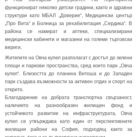
функционират няколко детски градини, както и здравни
Имейл адрес*
структури като МБАЛ „Доверие“, Медицински център
„Про Вита“ и Болница за рехабилитация „Сердика“. В
Парола
района се намират и аптеки, специализирани
медицински кабинети и магазини на големи търговски
Телефон*
вериги.
Вашето запитване стигна до нас. Ще
▼
се обадим възможно най-бързо.
Жителите на Овча купел разполагат с достъп до зелени
Забравена парола?
площи и паркови пространства, сред които парк „Овча
купел“. Близостта до планина Витоша и до Западен
Вход
парк създава възможности за активен отдих и спорт на
открито.
Благодарение на добрата транспортна свързаност,
Вход като гост
наличието на разнообразен жилищен фонд и
или използвай профил
устойчивото развитие на инфраструктурата, Овча
купел се утвърждава като един от перспективните
Вход с Google
жилищни райони на София, подходящ както за
Заяви оглед