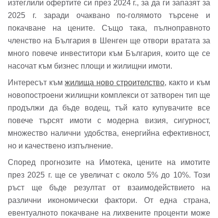
изтеглили офертите си през 2024 г., за да ги запазят за
2025 г. заради очаквано по-голямото търсене и
покачване на цените. Също така, пълноправното
членство на България в Шенген ще отвори вратата за
много повече инвеститори към България, които ще се
насочат към бизнес площи и жилищни имоти.
Интересът към
жилища ново строителство
, както и към
новопостроени жилищни комплекси от затворен тип ще
продължи да бъде водещ, тъй като купувачите все
повече търсят имоти с модерна визия, сигурност,
множество налични удобства, енергийна ефективност,
но и качествено изпълнение.
Според прогнозите на Имотека, цените на имотите
през 2025 г. ще се увеличат с около 5% до 10%. Този
ръст ще бъде резултат от взаимодействието на
различни икономически фактори. От една страна,
евентуалното покачване на лихвените проценти може