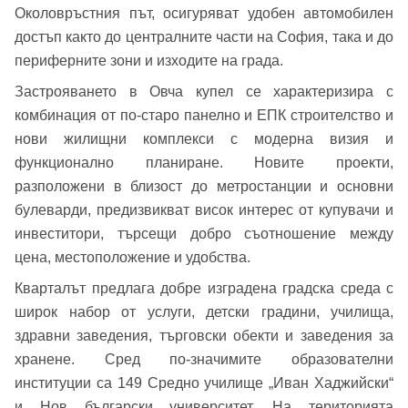
Околовръстния път, осигуряват удобен автомобилен
достъп както до централните части на София, така и до
периферните зони и изходите на града.
Застрояването в Овча купел се характеризира с
комбинация от по-старо панелно и ЕПК строителство и
нови жилищни комплекси с модерна визия и
функционално планиране. Новите проекти,
разположени в близост до метростанции и основни
булеварди, предизвикват висок интерес от купувачи и
инвеститори, търсещи добро съотношение между
цена, местоположение и удобства.
Добре дошъл!
Кварталът предлага добре изградена градска среда с
широк набор от услуги, детски градини, училища,
здравни заведения, търговски обекти и заведения за
Вход
Регистрация
Име*
хранене. Сред по-значимите образователни
институции са 149 Средно училище „Иван Хаджийски“
Имейл Адрес
и Нов български университет. На територията