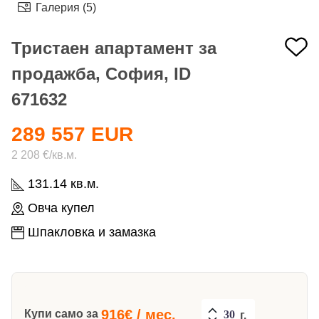
Галерия (5)
Тристаен апартамент за
продажба, София, ID
671632
289 557 EUR
2 208 €/кв.м.
131.14 кв.м.
Овча купел
Шпакловка и замазка
916
€ / мес.
Купи само за
г.