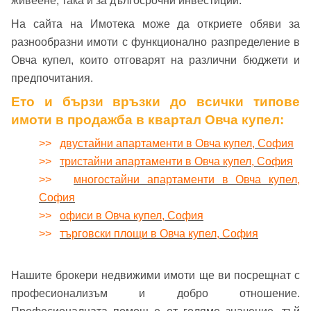
живеене, така и за дългосрочни инвестиции.
Вход с Facebook
На сайта на Имотека може да откриете обяви за
разнообразни имоти с функционално разпределение в
Овча купел, които отговарят на различни бюджети и
предпочитания.
Ето и бързи връзки до всички типове
имоти в продажба в квартал Овча купел:
>>
двустайни апартаменти в Овча купел, София
>>
тристайни апартаменти в Овча купел, София
>>
многостайни апартаменти в Овча купел,
София
>>
офиси в Овча купел, София
>>
търговски площи в Овча купел, София
Нашите брокери недвижими имоти ще ви посрещнат с
професионализъм и добро отношение.