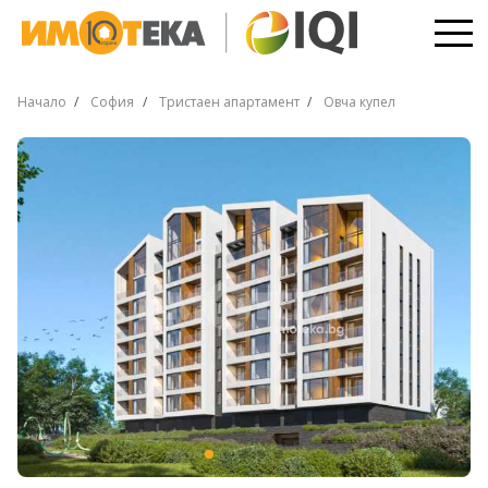
Начало
София
Тристаен апартамент
Овча купел