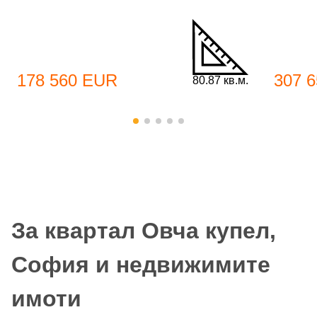
178 560 EUR
307 
80.87 кв.м.
За квартал Овча купел,
София и недвижимите
имоти