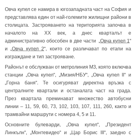
Овча купел се намира в югозападната част на София и
представлява един от най-големите жилищни райони в
столицата. Застрояването на територията започва в
началото на XX век, а днес кварталът е
административно обособен в две части „
Овча купел 1
“
и „
Овча купел 2
“, които се различават по етапи на
изграждане и тип застрояване.
Районът е обслужван от метролиния М3, която включва
станции „Овча купел“, „Мизия/НБУ“, „Овча купел II“ и
„Горна баня“. Те осигуряват директна връзка с
централните квартали и останалата част на града.
През квартала преминават множество автобусни
линии – 11, 59, 60, 73, 102, 103, 107, 111, 260, както и
трамвайни маршрути с номера 4, 5 и 11.
Основните булеварди, „Овча купел“, „Президент
Линкълн“, „Монтевидео“ и „Цар Борис III“, заедно с