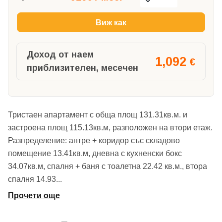
Виж как
Доход от наем
1,092
€
приблизителен, месечен
Тристаен апартамент с обща площ 131.31кв.м. и
застроена площ 115.13кв.м, разположен на втори етаж.
Разпределение: антре + коридор със складово
помещение 13.41кв.м, дневна с кухненски бокс
34.07кв.м, спалня + баня с тоалетна 22.42 кв.м., втора
спалня 14.93
...
Прочети още