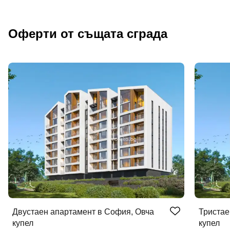
Оферти от същата сграда
Двустаен апартамент в София, Овча
Тристае
купел
купел