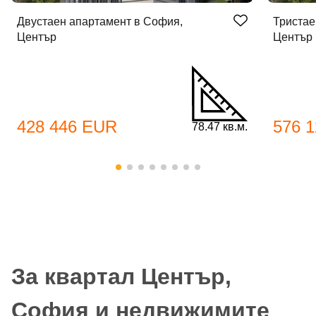
Двустаен апартамент в София,
Тристае
Център
Център
428 446 EUR
576 
78.47 кв.м.
За квартал Център,
София и недвижимите