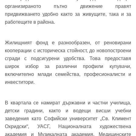
организираното пътно движение правят
придвижването удобно както за живущите, така и за
работещите в района.
Жилищният фонд е разнообразен, от реновирани
кооперации с историческа стойност, до новопостроени
сгради с подсигурени удобства. Това предоставя
Добре дошъл!
широк избор за различни профили купувачи,
включително млади семейства, професионалисти и
инвеститори.
Вход
Регистрация
Име*
В квартала се намират държавни и частни училища,
Имейл Адрес
детски градини, както и водещи висши учебни
заведения като Софийски университет „Св. Климент
Имейл адрес*
Охридски“, УАСГ, Националната художествена
академия и Музикалната академия. Медицинските