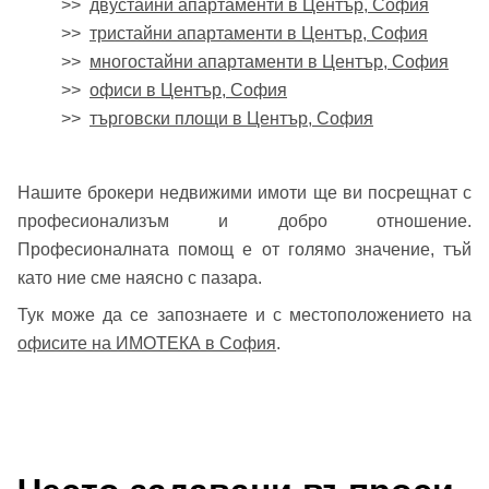
>>
двустайни апартаменти в Център, София
>>
тристайни апартаменти в Център, София
>>
многостайни апартаменти в Център, София
>>
офиси в Център, София
>>
търговски площи в Център, София
Нашите брокери недвижими имоти ще ви посрещнат с
професионализъм и добро отношение.
Професионалната помощ е от голямо значение, тъй
като ние сме наясно с пазара.
Тук може да се запознаете и с местоположението на
офисите на ИМОТЕКА в София
.