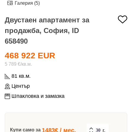
Галерия (5)
Двустаен апартамент за
продажба, София, ID
658490
468 922 EUR
5 789 €/кв.м.
81 кв.м.
Център
Шпакловка и замазка
1483
€ / мес.
Купи само за
г.