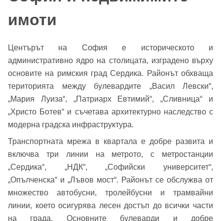
имоти
Центърът на София е историческото и
административно ядро на столицата, изградено върху
основите на римския град Сердика. Районът обхваща
територията между булевардите „Васил Левски“,
„Мария Луиза“, „Патриарх Евтимий“, „Сливница“ и
„Христо Ботев“ и съчетава архитектурно наследство с
модерна градска инфраструктура.
Транспортната мрежа в квартала е добре развита и
включва три линии на метрото, с метростанции
„Сердика“, „НДК“, „Софийски университет“,
„Опълченска“ и „Лъвов мост“. Районът се обслужва от
множество автобусни, тролейбусни и трамвайни
линии, което осигурява лесен достъп до всички части
на града. Основните булеварди и добре