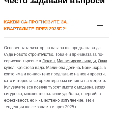
Често задавани въпроси
КАКВИ СА ПРОГНОЗИТЕ ЗА
КВАРТАЛИТЕ ПРЕЗ 2025Г.?
Основен катализатор на пазара ще продължава да
бъде
новото строителство
. Това е и причината за по-
сериозно търсене в
Люлин
,
Манастирски ливади
,
Овча
купел
,
Кръстова вада
,
Малинова долина
,
Банишора
, в
които има и по-наситено предлагане на нови проекти,
като интересът се ориентира към линията на метрото.
Купувачите все повече търсят имоти с модерна визия,
сигурност, множество налични удобства, енергийна
ефективност, но и качествено изпълнение. Тези
тенденции ще се запазят и през 2025 г.