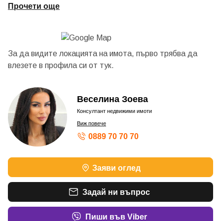
Прочети още
За да видите локацията на имота, първо трябва да
влезете в профила си от
тук.
Веселина Зоева
Консултант недвижими имоти
Виж повече
0889 70 70 70
Заяви оглед
Задай ни въпрос
Пиши във Viber