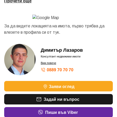
Прочети още
За да видите локацията на имота, първо трябва да
влезете в профила си от
тук.
Димитър Лазаров
Консултант недвижими имоти
Виж повече
0889 70 70 70
Заяви оглед
Задай ни въпрос
Пиши във Viber