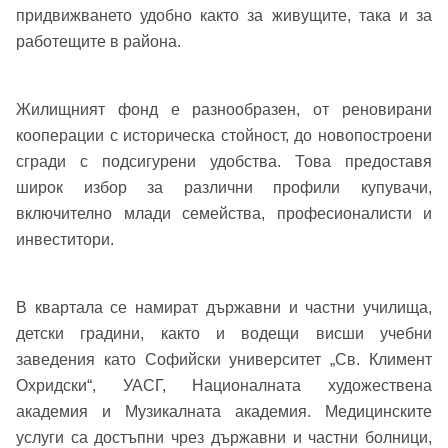
придвижването удобно както за живущите, така и за
работещите в района.
Жилищният фонд е разнообразен, от реновирани
кооперации с историческа стойност, до новопостроени
сгради с подсигурени удобства. Това предоставя
широк избор за различни профили купувачи,
включително млади семейства, професионалисти и
инвеститори.
В квартала се намират държавни и частни училища,
детски градини, както и водещи висши учебни
заведения като Софийски университет „Св. Климент
Добре дошъл!
Охридски“, УАСГ, Националната художествена
академия и Музикалната академия. Медицинските
услуги са достъпни чрез държавни и частни болници,