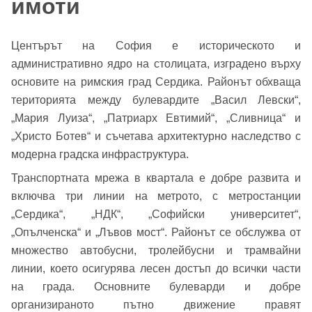
имоти
Центърът на София е историческото и
административно ядро на столицата, изградено върху
основите на римския град Сердика. Районът обхваща
територията между булевардите „Васил Левски“,
„Мария Луиза“, „Патриарх Евтимий“, „Сливница“ и
„Христо Ботев“ и съчетава архитектурно наследство с
модерна градска инфраструктура.
Транспортната мрежа в квартала е добре развита и
включва три линии на метрото, с метростанции
„Сердика“, „НДК“, „Софийски университет“,
„Опълченска“ и „Лъвов мост“. Районът се обслужва от
множество автобусни, тролейбусни и трамвайни
линии, което осигурява лесен достъп до всички части
на града. Основните булеварди и добре
организираното пътно движение правят