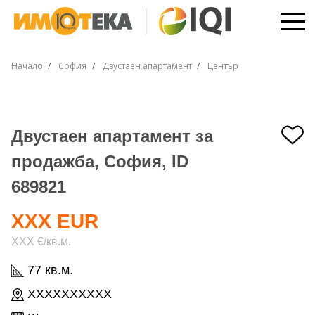
Начало
София
Двустаен апартамент
Център
Двустаен апартамент за
продажба, София, ID
689821
XXX EUR
XXX €/кв.м.
77 кв.м.
XXXXXXXXXX