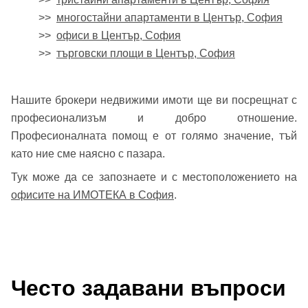
>>
многостайни апартаменти в Център, София
>>
офиси в Център, София
>>
търговски площи в Център, София
Нашите брокери недвижими имоти ще ви посрещнат с
професионализъм и добро отношение.
Професионалната помощ е от голямо значение, тъй
като ние сме наясно с пазара.
Тук може да се запознаете и с местоположението на
офисите на ИМОТЕКА в София
.
Често задавани въпроси