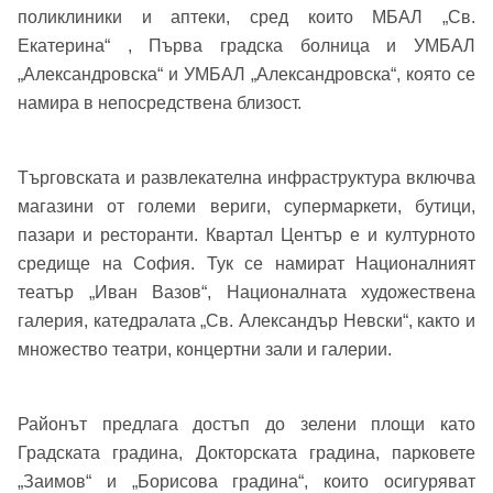
Вход
Регистрация
Име*
поликлиники и аптеки, сред които МБАЛ „Св.
Екатерина“ , Първа градска болница и УМБАЛ
Имейл Адрес
„Александровска“ и УМБАЛ „Александровска“, която се
намира в непосредствена близост.
Имейл адрес*
Търговската и развлекателна инфраструктура включва
Парола
магазини от големи вериги, супермаркети, бутици,
Телефон*
пазари и ресторанти. Квартал Център е и културното
Вашето запитване стигна до нас. Ще
средище на София. Тук се намират Националният
▼
се обадим възможно най-бързо.
Забравена парола?
театър „Иван Вазов“, Националната художествена
галерия, катедралата „Св. Александър Невски“, както и
множество театри, концертни зали и галерии.
Вход
Районът предлага достъп до зелени площи като
Вход като гост
Градската градина, Докторската градина, парковете
„Заимов“ и „Борисова градина“, които осигуряват
или използвай профил