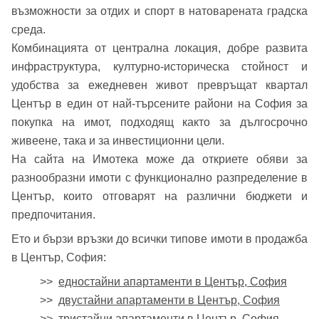
възможности за отдих и спорт в натоварената градска
Вход с Google
среда.
Заяви оглед
Комбинацията от централна локация, добре развита
инфраструктура, културно-историческа стойност и
Вход с Facebook
удобства за ежедневен живот превръщат квартал
Център в един от най-търсените райони на София за
покупка на имот, подходящ както за дългосрочно
живеене, така и за инвестиционни цели.
На сайта на Имотека може да откриете обяви за
разнообразни имоти с функционално разпределение в
Център, които отговарят на различни бюджети и
предпочитания.
Ето и бързи връзки до всички типове имоти в продажба
в Център, София:
>>
едностайни апартаменти в Център, София
>>
двустайни апартаменти в Център, София
>>
тристайни апартаменти в Център, София