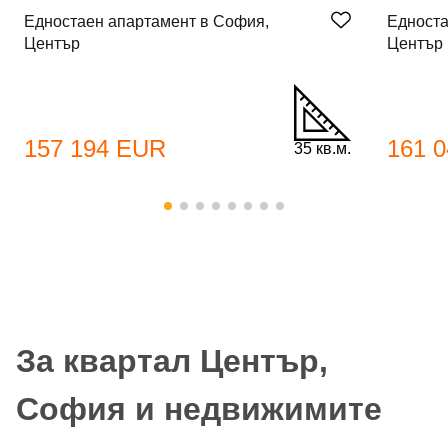
Едностаен апартамент в София,
Едноста
Център
Център
157 194 EUR
161 
35 кв.м.
За квартал Център,
София и недвижимите