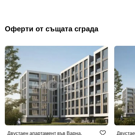
Оферти от същата сграда
Двустаен апартамент във Варна,
Двустае