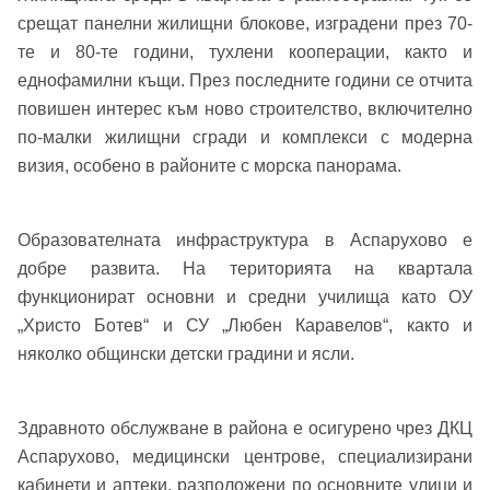
срещат панелни жилищни блокове, изградени през 70-
те и 80-те години, тухлени кооперации, както и
еднофамилни къщи. През последните години се отчита
повишен интерес към ново строителство, включително
по-малки жилищни сгради и комплекси с модерна
визия, особено в районите с морска панорама.
Образователната инфраструктура в Аспарухово е
добре развита. На територията на квартала
функционират основни и средни училища като ОУ
„Христо Ботев“ и СУ „Любен Каравелов“, както и
няколко общински детски градини и ясли.
Добре дошъл!
Здравното обслужване в района е осигурено чрез ДКЦ
Аспарухово, медицински центрове, специализирани
Вход
Регистрация
Име*
кабинети и аптеки, разположени по основните улици и