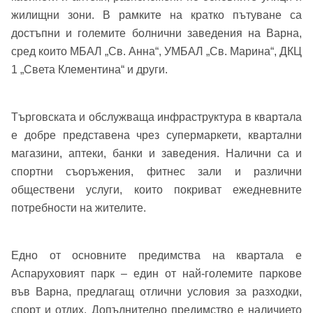
жилищни зони. В рамките на кратко пътуване са
Имейл Адрес
достъпни и големите болнични заведения на Варна,
сред които МБАЛ „Св. Анна“, УМБАЛ „Св. Марина“, ДКЦ
Имейл адрес*
1 „Света Клементина“ и други.
Парола
Търговската и обслужваща инфраструктура в квартала
Телефон*
е добре представена чрез супермаркети, квартални
Вашето запитване стигна до нас. Ще
магазини, аптеки, банки и заведения. Налични са и
▼
се обадим възможно най-бързо.
Забравена парола?
спортни съоръжения, фитнес зали и различни
обществени услуги, които покриват ежедневните
Вход
потребности на жителите.
Едно от основните предимства на квартала е
Вход като гост
Аспаруховият парк – един от най-големите паркове
или използвай профил
във Варна, предлагащ отлични условия за разходки,
спорт и отдих. Допълнително предимство е наличието