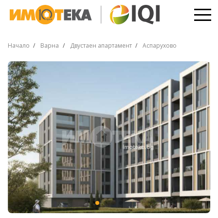
Начало
Варна
Двустаен апартамент
Аспарухово