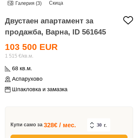
Скица
Галерия (3)
Двустаен апартамент за
продажба, Варна, ID 561645
103 500 EUR
1 515 €/кв.м.
68 кв.м.
Аспарухово
Шпакловка и замазка
328
€ / мес.
Купи само за
г.