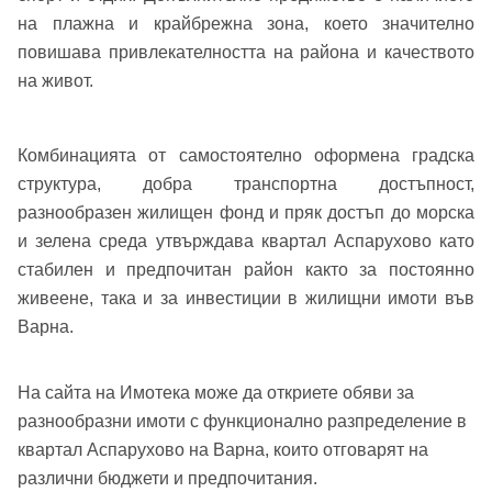
Вход с Google
на плажна и крайбрежна зона, което значително
Заяви оглед
повишава привлекателността на района и качеството
Вход с Facebook
на живот.
Комбинацията от самостоятелно оформена градска
структура, добра транспортна достъпност,
разнообразен жилищен фонд и пряк достъп до морска
и зелена среда утвърждава квартал Аспарухово като
стабилен и предпочитан район както за постоянно
живеене, така и за инвестиции в жилищни имоти във
Варна.
На сайта на Имотека може да откриете обяви за
разнообразни имоти с функционално разпределение в
квартал Аспарухово на Варна, които отговарят на
различни бюджети и предпочитания.