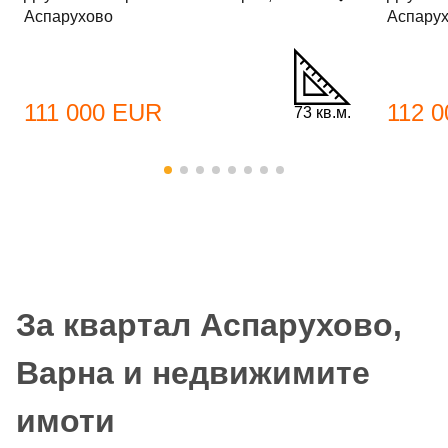
Аспарухово
Аспару
111 000 EUR
112 
73 кв.м.
За квартал Аспарухово,
Варна и недвижимите
имоти