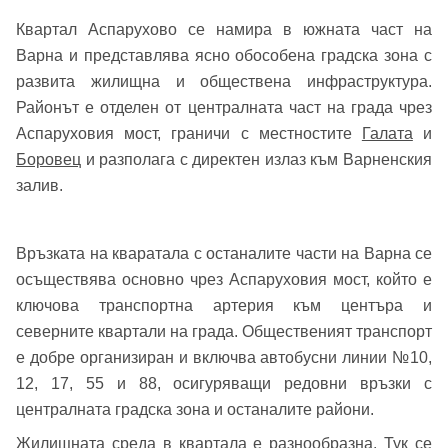
Квартал Аспарухово се намира в южната част на
Варна и представлява ясно обособена градска зона с
развита жилищна и обществена инфраструктура.
Районът е отделен от централната част на града чрез
Аспаруховия мост, граничи с местностите
Галата
и
Боровец
и разполага с директен излаз към Варненския
залив.
Връзката на кваратала с останалите части на Варна се
осъществява основно чрез Аспаруховия мост, който е
ключова транспортна артерия към центъра и
северните квартали на града. Общественият транспорт
е добре организиран и включва автобусни линии №10,
12, 17, 55 и 88, осигуряващи редовни връзки с
централната градска зона и останалите райони.
Жилищната среда в квартала е разнообразна. Тук се