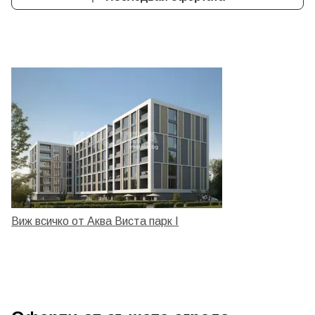
Виж всичко от Аква Виста парк I