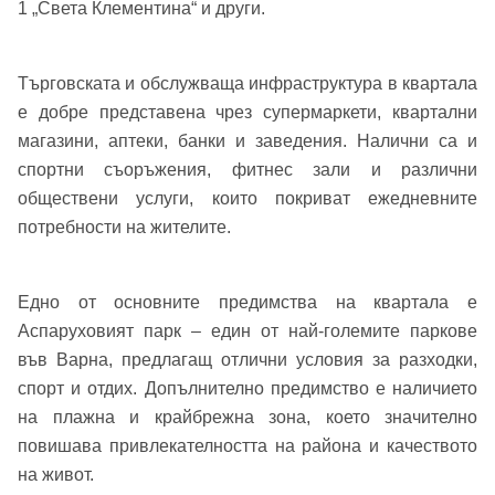
1 „Света Клементина“ и други.
Телефон*
Вашето запитване стигна до нас. Ще
Търговската и обслужваща инфраструктура в квартала
▼
се обадим възможно най-бързо.
Забравена парола?
е добре представена чрез супермаркети, квартални
магазини, аптеки, банки и заведения. Налични са и
спортни съоръжения, фитнес зали и различни
Вход
обществени услуги, които покриват ежедневните
потребности на жителите.
Вход като гост
Едно от основните предимства на квартала е
или използвай профил
Аспаруховият парк – един от най-големите паркове
Вход с Google
във Варна, предлагащ отлични условия за разходки,
Заяви оглед
спорт и отдих. Допълнително предимство е наличието
Вход с Facebook
на плажна и крайбрежна зона, което значително
повишава привлекателността на района и качеството
на живот.