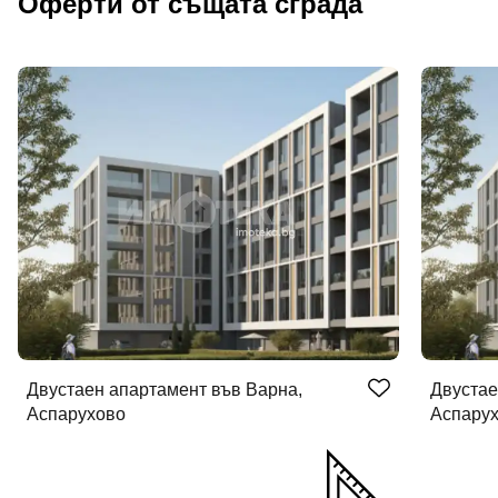
Оферти от същата сграда
Двустаен апартамент във Варна,
Двустае
Аспарухово
Аспару