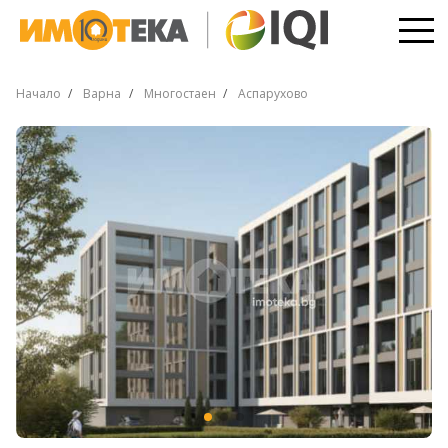
Начало
Варна
Многостаен
Аспарухово