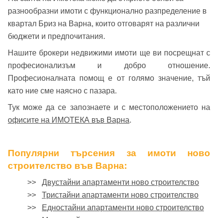
разнообразни имоти с функционално разпределение в
Вход с Google
Заяви оглед
квартал Бриз на Варна, които отговарят на различни
бюджети и предпочитания.
Вход с Facebook
Нашите брокери недвижими имоти ще ви посрещнат с
професионализъм и добро отношение.
Професионалната помощ е от голямо значение, тъй
като ние сме наясно с пазара.
Тук може да се запознаете и с местоположението на
офисите на ИМОТЕКА във Варна
.
Популярни търсения за имоти ново
строителство във Варна:
>>
Двустайни апартаменти ново строителство
>>
Тристайни апартаменти ново строителство
>>
Едностайни апартаменти ново строителство