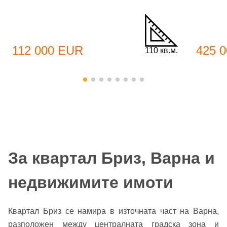
112 000 EUR
425 
110 кв.м.
За квартал Бриз, Варна и
недвижимите имоти
Квартал Бриз се намира в източната част на Варна,
разположен между централната градска зона и