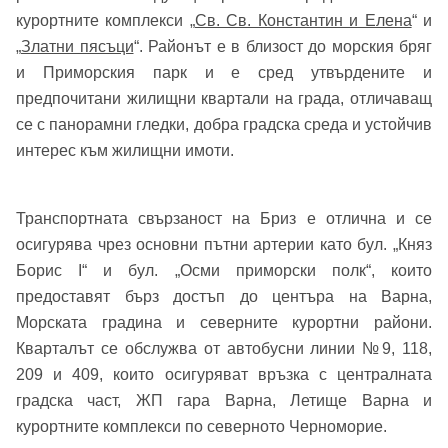
курортните комплекси „
Св. Св. Константин и Елена
“ и
„
Златни пясъци
“. Районът е в близост до морския бряг
и Приморския парк и е сред утвърдените и
предпочитани жилищни квартали на града, отличаващ
се с панорамни гледки, добра градска среда и устойчив
интерес към жилищни имоти.
Транспортната свързаност на Бриз е отлична и се
осигурява чрез основни пътни артерии като бул. „Княз
Борис I“ и бул. „Осми приморски полк“, които
предоставят бърз достъп до центъра на Варна,
Морската градина и северните курортни райони.
Кварталът се обслужва от автобусни линии №9, 118,
209 и 409, които осигуряват връзка с централната
градска част, ЖП гара Варна, Летище Варна и
курортните комплекси по северното Черноморие.