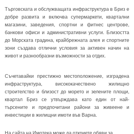
Вход
Регистрация
Име*
Търговската и обслужващата инфраструктура в Бриз е
добре развита и включва супермаркети, квартални
Имейл Адрес
магазини, заведения, спортни и фитнес центрове,
Имейл адрес*
банкови офиси и административни услуги. Близостта
до Морската градина, крайбрежната алея и спортните
зони създава отлични условия за активен начин на
Парола
живот и разнообразни възможности за отдих.
Телефон*
Вашето запитване стигна до нас. Ще
▼
Съчетавайки престижно местоположение, изградена
се обадим възможно най-бързо.
Забравена парола?
инфраструктура, висококачествено жилищно
строителство и близост до морето и зелените площи,
Вход
квартал Бриз се утвърждава като един от най-
търсените и предпочитани райони за живеене и
инвестиции в жилищни имоти във Варна.
Вход като гост
или използвай профил
На сайта на Имотека може да откриете обяви за