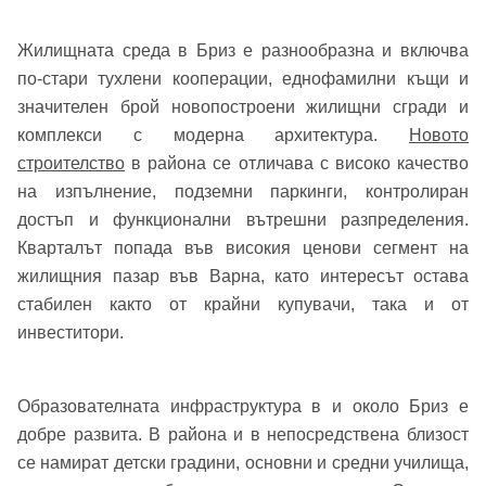
Жилищната среда в Бриз е разнообразна и включва
по-стари тухлени кооперации, еднофамилни къщи и
значителен брой новопостроени жилищни сгради и
комплекси с модерна архитектура.
Новото
строителство
в района се отличава с високо качество
на изпълнение, подземни паркинги, контролиран
достъп и функционални вътрешни разпределения.
Кварталът попада във високия ценови сегмент на
жилищния пазар във Варна, като интересът остава
стабилен както от крайни купувачи, така и от
инвеститори.
Образователната инфраструктура в и около Бриз е
добре развита. В района и в непосредствена близост
се намират детски градини, основни и средни училища,