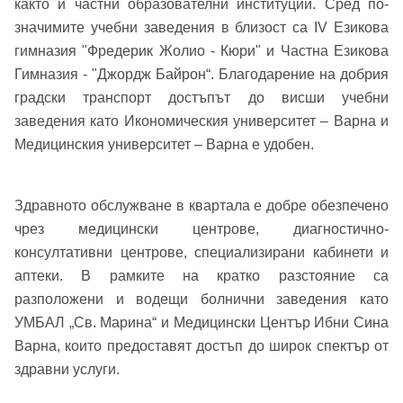
както и частни образователни институции. Сред по-
значимите учебни заведения в близост са IV Езикова
гимназия "Фредерик Жолио - Кюри" и Частна Езикова
Гимназия - "Джордж Байрон“. Благодарение на добрия
градски транспорт достъпът до висши учебни
заведения като Икономическия университет – Варна и
Медицинския университет – Варна е удобен.
Здравното обслужване в квартала е добре обезпечено
чрез медицински центрове, диагностично-
консултативни центрове, специализирани кабинети и
аптеки. В рамките на кратко разстояние са
разположени и водещи болнични заведения като
УМБАЛ „Св. Марина“ и Медицински Център Ибни Сина
Добре дошъл!
Варна, които предоставят достъп до широк спектър от
здравни услуги.