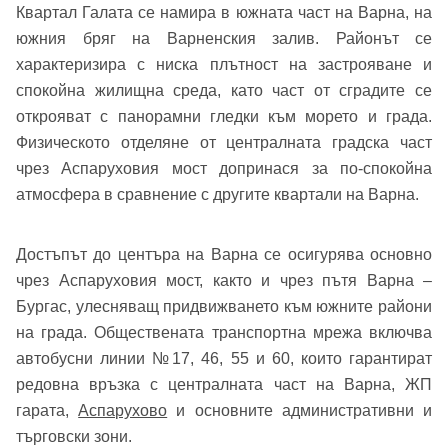
Квартал Галата се намира в южната част на Варна, на
южния бряг на Варненския залив. Районът се
характеризира с ниска плътност на застрояване и
спокойна жилищна среда, като част от сградите се
открояват с панорамни гледки към морето и града.
Физическото отделяне от централната градска част
чрез Аспаруховия мост допринася за по-спокойна
атмосфера в сравнение с другите квартали на Варна.
Достъпът до центъра на Варна се осигурява основно
чрез Аспаруховия мост, както и чрез пътя Варна –
Бургас, улесняващ придвижването към южните райони
на града. Обществената транспортна мрежа включва
автобусни линии №17, 46, 55 и 60, които гарантират
редовна връзка с централната част на Варна, ЖП
гарата,
Аспарухово
и основните административни и
търговски зони.