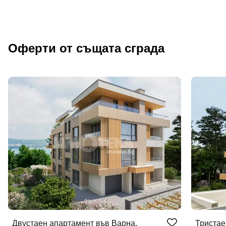
Оферти от същата сграда
Двустаен апартамент във Варна,
Тристае