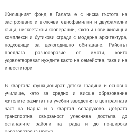
Жилищният фонд в Галата е с ниска гъстота на
застрояване и включва еднофамилни и двуфамилни
къщи, нискоетажни кооперации, както и нови жилищни
комплекси и бутикови сгради с модерна архитектура,
подходящи за целогодишно обитаване. Районът
предлага разнообразие от имоти, които
удовлетворяват нуждите както на семейства, така и на
инвеститори.
В квартала функционират детски градини и основно
Добре дошъл!
училище, като за средно и висше образование
жителите разчитат на учебни заведения в централната
част на Варна и в квартал Аспарухово. Добрата
Вход
Регистрация
Име*
транспортна свързаност улеснява достъпа до
останалите райони на града и до по-широка
Имейл Адрес
образователна мрежа.