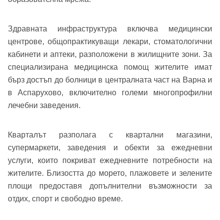
Имейл адрес*
Здравната инфраструктура включва медицински
центрове, общопрактикуващи лекари, стоматологични
Парола
кабинети и аптеки, разположени в жилищните зони. За
Телефон*
специализирана медицинска помощ жителите имат
Вашето запитване стигна до нас. Ще
бърз достъп до болници в централната част на Варна и
▼
се обадим възможно най-бързо.
Забравена парола?
в Аспарухово, включително големи многопрофилни
лечебни заведения.
Вход
Кварталът разполага с квартални магазини,
супермаркети, заведения и обекти за ежедневни
услуги, които покриват ежедневните потребности на
Вход като гост
жителите. Близостта до морето, плажовете и зелените
или използвай профил
площи предоставя допълнителни възможности за
отдих, спорт и свободно време.
Вход с Google
Заяви оглед