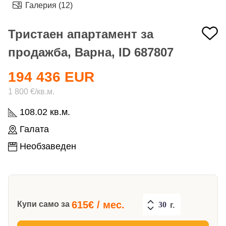
Галерия (12)
Тристаен апартамент за
продажба, Варна, ID 687807
194 436 EUR
1 800 €/кв.м.
108.02 кв.м.
Галата
Необзаведен
615
€ / мес.
Купи само за
г.