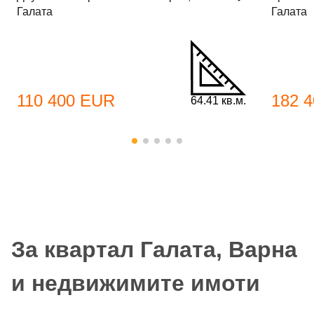
Галата
Галата
110 400 EUR
182 
64.41 кв.м.
За квартал Галата, Варна
и недвижимите имоти