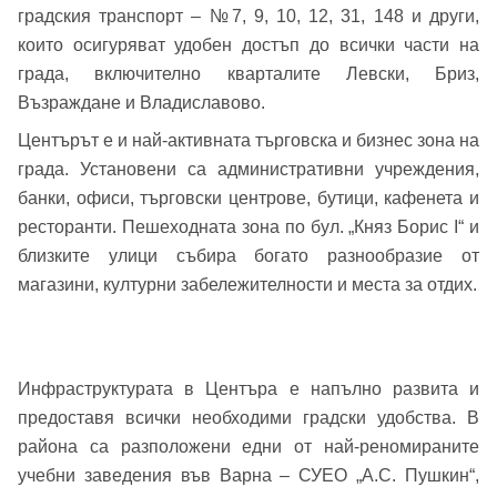
градския транспорт – №7, 9, 10, 12, 31, 148 и други,
които осигуряват удобен достъп до всички части на
града, включително кварталите Левски, Бриз,
Възраждане и Владиславово.
Центърът е и най-активната търговска и бизнес зона на
града. Установени са административни учреждения,
банки, офиси, търговски центрове, бутици, кафенета и
ресторанти. Пешеходната зона по бул. „Княз Борис I“ и
Добре дошъл!
близките улици събира богато разнообразие от
магазини, културни забележителности и места за отдих.
Вход
Регистрация
Име*
Инфраструктурата в Центъра е напълно развита и
Имейл Адрес
предоставя всички необходими градски удобства. В
района са разположени едни от най-реномираните
Имейл адрес*
учебни заведения във Варна – СУЕО „А.С. Пушкин“,