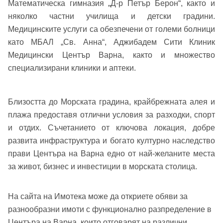
Математическа гимназия „Д-р Петър Берон“, както и
Парола
няколко частни училища и детски градини.
Медицинските услуги са обезпечени от големи болници
Телефон*
като МБАЛ „Св. Анна“, Аджибадем Сити Клиник
Вашето запитване стигна до нас. Ще
▼
Медицински Център Варна, както и множество
се обадим възможно най-бързо.
Забравена парола?
специализирани клиники и аптеки.
Вход
Близостта до Морската градина, крайбрежната алея и
плажа предоставя отлични условия за разходки, спорт
и отдих. Съчетанието от ключова локация, добре
Вход като гост
развита инфраструктура и богато културно наследство
или използвай профил
прави Центъра на Варна едно от най-желаните места
за живот, бизнес и инвестиции в морската столица.
Вход с Google
Заяви оглед
На сайта на Имотека може да откриете обяви за
Вход с Facebook
разнообразни имоти с функционално разпределение в
Центъра на Варна, които отговарят на различни