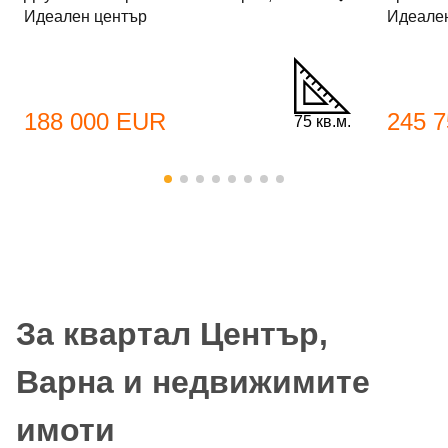
Идеален център
Идеале
188 000 EUR
245 
75 кв.м.
За квартал Център,
Варна и недвижимите
имоти