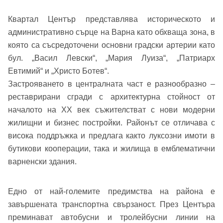
Квартал Център представлява историческото и
административно сърце на Варна като обхваща зона, в
която са съсредоточени основни градски артерии като
бул. „Васил Левски“, „Мария Луиза“, „Патриарх
Евтимий“ и „Христо Ботев“.
Застрояването в централната част е разнообразно –
реставрирани сгради с архитектурна стойност от
началото на XX век съжителстват с нови модерни
жилищни и бизнес постройки. Районът се отличава с
висока поддръжка и предлага както луксозни имоти в
бутикови кооперации, така и жилища в емблематични
варненски здания.
Едно от най-големите предимства на района е
завършената транспортна свързаност. През Центъра
преминават автобусни и тролейбусни линии на