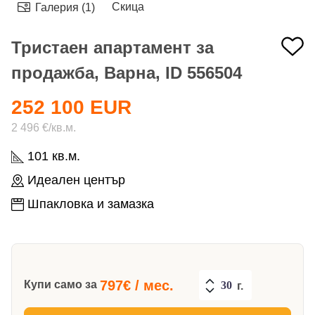
Скица
Галерия (1)
Тристаен апартамент за
продажба, Варна, ID 556504
252 100 EUR
2 496 €/кв.м.
101 кв.м.
Идеален център
Шпакловка и замазка
797
€ / мес.
Купи само за
г.