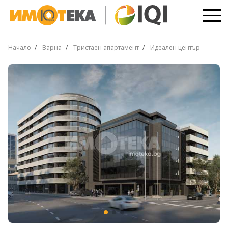
Начало
Варна
Тристаен апартамент
Идеален център