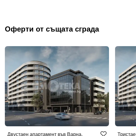
Оферти от същата сграда
Двустаен апартамент във Варна,
Тристае