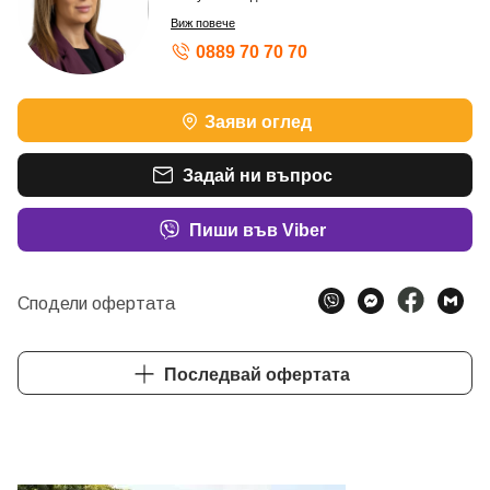
Виж повече
0889 70 70 70
Заяви оглед
Задай ни въпрос
Пиши във Viber
Сподели офертата
Последвай офертата