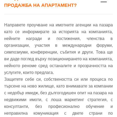
ПРОДАЖБА НА АПАРТАМЕНТ?
Направете проучване на имотните агенции на пазара
като се информирате за историята на компанията,
нейните награди и постижения, членства в
организации, участия в международни форуми,
симпозиуми, конференции, събития и други. Това ще
ви даде поглед върху позиционирането на компанията,
Добре дошъл!
нейното реноме сред останалите и прозрачността на
услугите, които предлага.
Защитете себе си, собствеността си или процеса по
Вход
Регистрация
търсене на ново жилище, като внимавате за компании
Име*
с недобър имидж, без дългогодишен опит на пазара на
недвижими имоти, с лоша маркетинг стратегия, с
Имейл Адрес
консултанти, без професионално обучение и
Имейл адрес*
неправилна комуникация с двете страни по