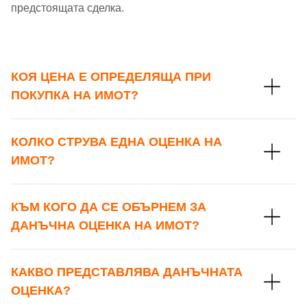
предстоящата сделка.
Парола
Телефон*
Вашето запитване стигна до нас. Ще
КОЯ ЦЕНА Е ОПРЕДЕЛЯЩА ПРИ
▼
се обадим възможно най-бързо.
Забравена парола?
ПОКУПКА НА ИМОТ?
Вход
КОЛКО СТРУВА ЕДНА ОЦЕНКА НА
ИМОТ?
Вход като гост
КЪМ КОГО ДА СЕ ОБЪРНЕМ ЗА
или използвай профил
ДАНЪЧНА ОЦЕНКА НА ИМОТ?
Вход с Google
Заяви оглед
КАКВО ПРЕДСТАВЛЯВА ДАНЪЧНАТА
Вход с Facebook
ОЦЕНКА?