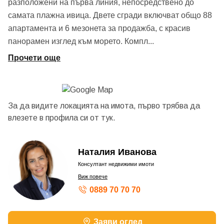
разположени на първа линия, непосредствено до
самата плажна ивица. Двете сгради включват общо 88
апартамента и 6 мезонета за продажба, с красив
панорамен изглед към морето. Компл
...
Прочети още
За да видите локацията на имота, първо трябва да
влезете в профила си от
тук.
Наталия Иванова
Консултант недвижими имоти
Виж повече
0889 70 70 70
Заяви оглед