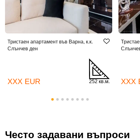
Тристаен апартамент във Варна, к.к.
Тристае
Слънчев ден
Слънче
XXX EUR
XXX 
252 кв.м.
Често задавани въпроси