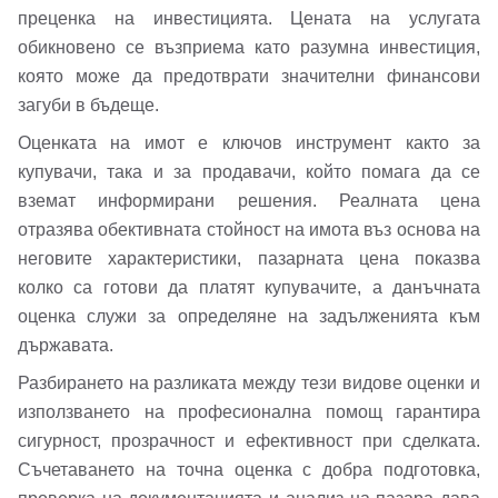
Вход
преценка на инвестицията. Цената на услугата
обикновено се възприема като разумна инвестиция,
която може да предотврати значителни финансови
Вход като гост
загуби в бъдеще.
или използвай профил
Оценката на имот е ключов инструмент както за
купувачи, така и за продавачи, който помага да се
Вход с Google
вземат информирани решения. Реалната цена
Заяви оглед
отразява обективната стойност на имота въз основа на
Вход с Facebook
неговите характеристики, пазарната цена показва
колко са готови да платят купувачите, а данъчната
оценка служи за определяне на задълженията към
държавата.
Разбирането на разликата между тези видове оценки и
използването на професионална помощ гарантира
сигурност, прозрачност и ефективност при сделката.
Съчетаването на точна оценка с добра подготовка,