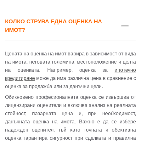
Добре дошъл!
КОЛКО СТРУВА ЕДНА ОЦЕНКА НА
ИМОТ?
Вход
Регистрация
Име*
Цената на оценка на имот варира в зависимост от вида
Имейл Адрес
на имота, неговата големина, местоположение и целта
на оценката. Например, оценка за
ипотечно
Имейл адрес*
кредитиране
може да има различна цена в сравнение с
оценка за продажба или за данъчни цели.
Парола
Обикновено професионалната оценка се извършва от
лицензирани оценители и включва анализ на реалната
Телефон*
Вашето запитване стигна до нас. Ще
стойност, пазарната цена и, при необходимост,
▼
данъчната оценка на имота. Важно е да се избере
се обадим възможно най-бързо.
Забравена парола?
надежден оценител, тъй като точната и обективна
оценка гарантира сигурност при сделката и правилна