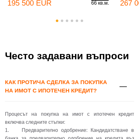
195 500 EUR
267 
66 кв.м.
Често задавани въпроси
Добре дошъл!
КАК ПРОТИЧА СДЕЛКА ЗА ПОКУПКА
НА ИМОТ С ИПОТЕЧЕН КРЕДИТ?
Вход
Регистрация
Име*
Имейл Адрес
Процесът на покупка на имот с ипотечен кредит
включва следните стъпки:
Имейл адрес*
1. Предварително одобрение: Кандидатстване в
банка за предварително одобрение на кредита въз