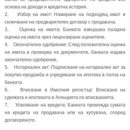
Парола
основа на доходи и кредитна история.
2. Избор на имот: Намиране на подходящ имот и
Телефон*
сключване на предварителен договор с продавача.
Вашето запитване стигна до нас. Ще
3. Оценка на имота: Банката извършва пазарна
▼
се обадим възможно най-бързо.
Забравена парола?
оценка на имота чрез лицензирани оценители.
4. Окончателно одобрение: След положителна оценка
Вход
на имота и проверка на документите, банката издава
окончателно одобрение.
5. Нотариален акт: Подписване на нотариален акт за
Вход като гост
покупко-продажба и учредяване на ипотека в полза на
банката.
или използвай профил
6. Вписване в Имотния регистър: Вписване на
сделката и ипотеката в Агенцията по вписванията.
Вход с Google
Заяви оглед
7. Усвояване на кредита: Банката превежда сумата
на кредита на продавача или на купувача, според
Вход с Facebook
договореното.