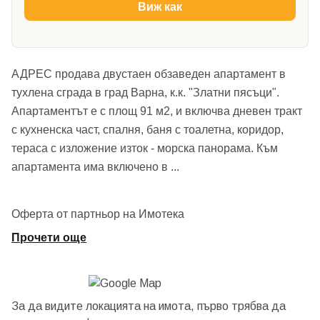
Виж как
АДРЕС продава двустаен обзаведен апартамент в
тухлена сграда в град Варна, к.к. "Златни пясъци".
Апартаментът е с площ 91 м2, и включва дневен тракт
с кухненска част, спалня, баня с тоалетна, коридор,
тераса с изложение изток - морска панорама. Към
апартамента има включено в
...
Оферта от партньор на Имотека
Прочети още
За да видите локацията на имота, първо трябва да