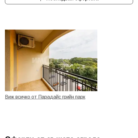
Виж всичко от Парадайс грийн парк