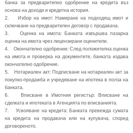
банка за предварително одобрение на кредита въз
основа на доходи и кредитна история.
Вход като гост
2. Избор на имот: Намиране на подходящ имот и
или използвай профил
сключване на предварителен договор с продавача.
3. Оценка на имота: Банката извършва пазарна
Вход с Google
Заяви оглед
оценка на имота чрез лицензирани оценители.
4. Окончателно одобрение: След положителна оценка
Вход с Facebook
на имота и проверка на документите, банката издава
окончателно одобрение.
5. Нотариален акт: Подписване на нотариален акт за
покупко-продажба и учредяване на ипотека в полза на
банката.
6. Вписване в Имотния регистър: Вписване на
сделката и ипотеката в Агенцията по вписванията.
7. Усвояване на кредита: Банката превежда сумата
на кредита на продавача или на купувача, според
договореното.