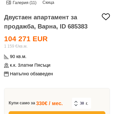
Скица
Галерия (11)
Двустаен апартамент за
продажба, Варна, ID 685383
104 271 EUR
1 159 €/кв.м.
90 кв.м.
к.к. Златни Пясъци
Напълно обзаведен
330
€ / мес.
Купи само за
г.