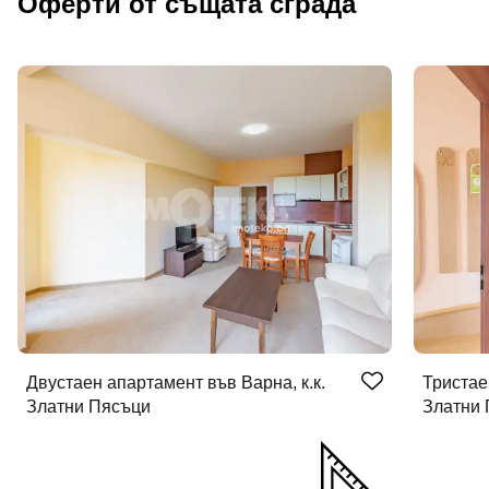
Оферти от същата сграда
Двустаен апартамент във Варна, к.к.
Тристае
Златни Пясъци
Златни