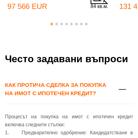
Добре дошъл!
97 566 EUR
131 
84 кв.м.
Вход
Регистрация
Име*
Имейл Адрес
Често задавани въпроси
Имейл адрес*
Парола
КАК ПРОТИЧА СДЕЛКА ЗА ПОКУПКА
Телефон*
НА ИМОТ С ИПОТЕЧЕН КРЕДИТ?
Вашето запитване стигна до нас. Ще
▼
се обадим възможно най-бързо.
Забравена парола?
Процесът на покупка на имот с ипотечен кредит
Вход
включва следните стъпки:
1. Предварително одобрение: Кандидатстване в