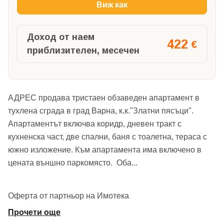
Виж как
Доход от наем
422
€
приблизителен, месечен
АДРЕС продава тристаен обзаведен апартамент в
тухлена сграда в град Варна, к.к."Златни пясъци".
Апартаментът включва коридр, дневен тракт с
кухненска част, две спални, баня с тоалетна, тераса с
южно изложение. Към апартамента има включено в
цената външно паркомясто. Оба
...
Оферта от партньор на Имотека
Прочети още