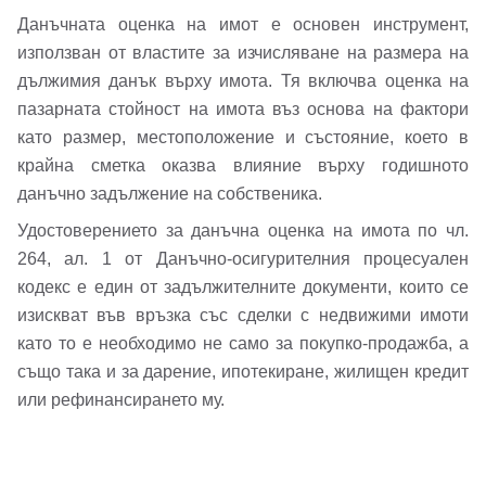
Вход като гост
Данъчната оценка на имот е основен инструмент,
или използвай профил
използван от властите за изчисляване на размера на
дължимия данък върху имота. Тя включва оценка на
Вход с Google
пазарната стойност на имота въз основа на фактори
Заяви оглед
като размер, местоположение и състояние, което в
Вход с Facebook
крайна сметка оказва влияние върху годишното
данъчно задължение на собственика.
Удостоверението за данъчна оценка на имота по чл.
264, ал. 1 от Данъчно-осигурителния процесуален
кодекс е един от задължителните документи, които се
изискват във връзка със сделки с недвижими имоти
като то е необходимо не само за покупко-продажба, а
също така и за дарение, ипотекиране, жилищен кредит
или рефинансирането му.