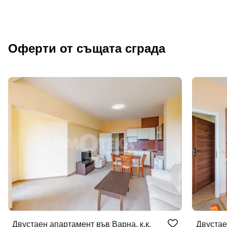
Оферти от същата сграда
Добре дошъл!
Двустаен апартамент във Варна, к.к.
Двустае