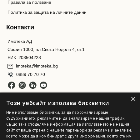
Правила за ползване
Политика за защита на личните данни
Контакти
Имотека АД
София 1000, пл.Света Неделя 4, ет.1
ЕИК: 203504228
imoteka@imoteka.bg
0889 70 70 70
×
Този уебсайт използва бисквитки
Ние използваме бисквитки, за да персонализираме
съдържанието, рекламите и да анализираме нашия трафик.
Също така споделяме информация за използването на нашия
сайт от ваша страна с нашите партньори за реклама и анализи,
Имотека АД. Всички права запазени
които може да я комбинират с друга информация, която сте им