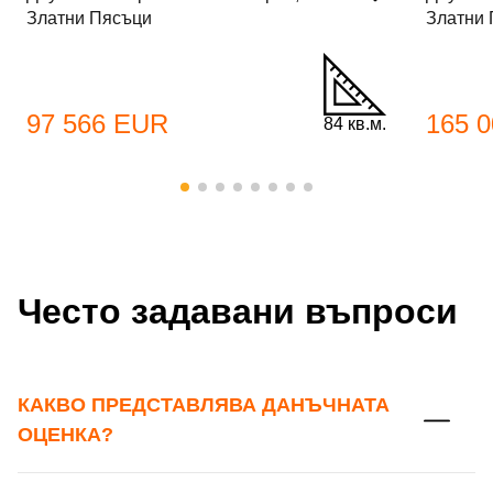
Златни Пясъци
Златни
Вход
Регистрация
Име*
97 566 EUR
165 
84 кв.м.
Имейл Адрес
Имейл адрес*
Парола
Телефон*
Често задавани въпроси
Вашето запитване стигна до нас. Ще
▼
се обадим възможно най-бързо.
Забравена парола?
КАКВО ПРЕДСТАВЛЯВА ДАНЪЧНАТА
Вход
ОЦЕНКА?