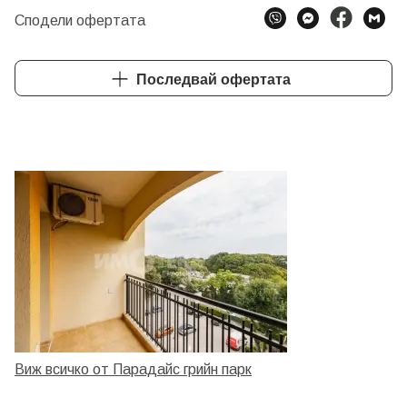
Сподели офертата
Последвай офертата
Виж всичко от Парадайс грийн парк