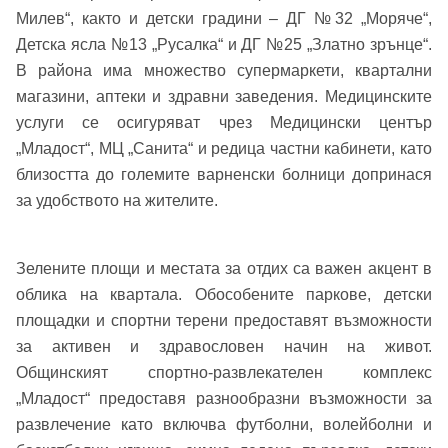
Парола
Милев“, както и детски градини – ДГ №32 „Моряче“,
Детска ясла №13 „Русалка“ и ДГ №25 „Златно зрънце“.
Телефон*
В района има множество супермаркети, квартални
Вашето запитване стигна до нас. Ще
магазини, аптеки и здравни заведения. Медицинските
▼
се обадим възможно най-бързо.
Забравена парола?
услуги се осигуряват чрез Медицински център
„Младост“, МЦ „Санита“ и редица частни кабинети, като
Вход
близостта до големите варненски болници допринася
за удобството на жителите.
Вход като гост
Зелените площи и местата за отдих са важен акцент в
или използвай профил
облика на квартала. Обособените паркове, детски
площадки и спортни терени предоставят възможности
Вход с Google
Заяви оглед
за активен и здравословен начин на живот.
Общинският спортно-развлекателен комплекс
Вход с Facebook
„Младост“ предоставя разнообразни възможности за
развлечение като включва футболни, волейболни и