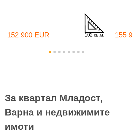
152 900 EUR
155 
102 кв.м.
За квартал Младост,
Варна и недвижимите
имоти