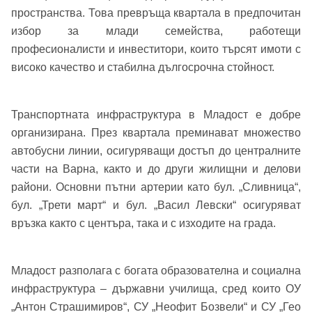
пространства. Това превръща квартала в предпочитан
избор за млади семейства, работещи
професионалисти и инвеститори, които търсят имоти с
високо качество и стабилна дългосрочна стойност.
Транспортната инфраструктура в Младост е добре
организирана. През квартала преминават множество
Добре дошъл!
автобусни линии, осигуряващи достъп до централните
части на Варна, както и до други жилищни и делови
райони. Основни пътни артерии като бул. „Сливница“,
бул. „Трети март“ и бул. „Васил Левски“ осигуряват
Вход
Регистрация
Име*
връзка както с центъра, така и с изходите на града.
Имейл Адрес
Младост разполага с богата образователна и социална
Имейл адрес*
инфраструктура – държавни училища, сред които ОУ
„Антон Страшимиров“, СУ „Неофит Бозвели“ и СУ „Гео