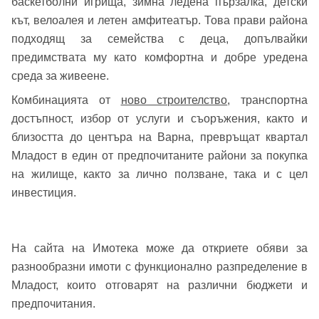
баскетболни игрища, зимна ледена пързалка, детски
кът, велоалея и летен амфитеатър. Това прави района
подходящ за семейства с деца, допълвайки
предимствата му като комфортна и добре уредена
среда за живеене.
Комбинацията от
ново строителство
, транспортна
достъпност, избор от услуги и съоръжения, както и
близостта до центъра на Варна, превръщат квартал
Младост в един от предпочитаните райони за покупка
на жилище, както за лично ползване, така и с цел
инвестиция.
На сайта на Имотека може да откриете обяви за
разнообразни имоти с функционално разпределение в
Младост, които отговарят на различни бюджети и
предпочитания.