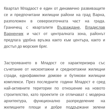
Квартал Младаост е един от динамично развиващите
се и предпочитани жилищни райони на град Варна,
разположен в североизточната част на града.
Граничещ с кварталите
Възраждане
,
Владислав
Варненчик
и част от централната зона, районът
предлага удобна връзка както към центъра, както и
достъп до морския бряг.
Застрояването в Младост се характеризира със
съчетание от нискоетажни и средноетажни жилищни
сгради, еднофамилни домове и бутикови жилищни
комплекси. През последните години Младост е сред
най-активните територии по отношение на новото
строителство, като проектите се отличават с модерна
архитектура, функционално разпределение на
жилищните площи и добре поддържани зелени