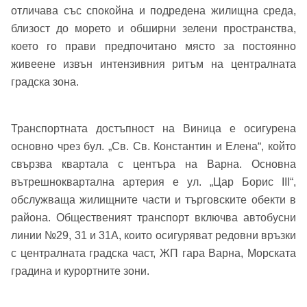
отличава със спокойна и подредена жилищна среда,
близост до морето и обширни зелени пространства,
което го прави предпочитано място за постоянно
живеене извън интензивния ритъм на централната
градска зона.
Транспортната достъпност на Виница е осигурена
основно чрез бул. „Св. Св. Константин и Елена“, който
свързва квартала с центъра на Варна. Основна
вътрешноквартална артерия е ул. „Цар Борис III“,
обслужваща жилищните части и търговските обекти в
района. Общественият транспорт включва автобусни
линии №29, 31 и 31А, които осигуряват редовни връзки
с централната градска част, ЖП гара Варна, Морската
градина и курортните зони.