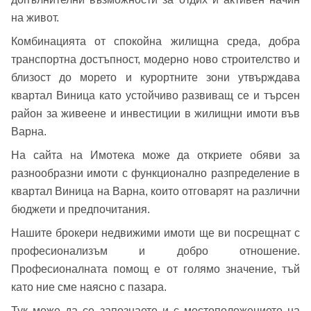
на живот.
Комбинацията от спокойна жилищна среда, добра
транспортна достъпност, модерно ново строителство и
близост до морето и курортните зони утвърждава
квартал Виница като устойчиво развиващ се и търсен
район за живеене и инвестиции в жилищни имоти във
Варна.
На сайта на Имотека може да откриете обяви за
разнообразни имоти с функционално разпределение в
квартал Виница на Варна, които отговарят на различни
бюджети и предпочитания.
Нашите брокери недвижими имоти ще ви посрещнат с
професионализъм и добро отношение.
Професионалната помощ е от голямо значение, тъй
като ние сме наясно с пазара.
Тук може да се запознаете и с местоположението на