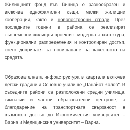
Жилищният фонд във Виница е разнообразен и
включва еднофамилни къщи, малки жилищни
кооперации, както и
новопостроени сгради
. През
последните години в района се реализират
съвременни жилищни проекти с модерна архитектура,
функционални разпределения и контролиран достъп,
което допринася за повишаване на качеството на
средата.
Добре дошъл!
Образователната инфраструктура в квартала включва
детски градини и Основно училище „Панайот Волов“. В
съседните райони са разположени средни училища,
Вход
Регистрация
Име*
гимназии и частни образователни центрове, а
благодарение на транспортната свързаност е
Имейл Адрес
възможен достъп до Икономическия университет –
Варна и Медицинския университет – Варна.
Имейл адрес*