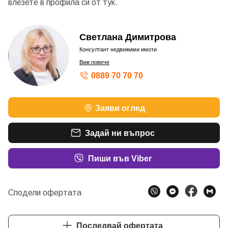
влезете в профила си от
тук.
Светлана Димитрова
Консултант недвижими имоти
Виж повече
0889 70 70 70
Заяви оглед
Задай ни въпрос
Пиши във Viber
Сподели офертата
Последвай офертата