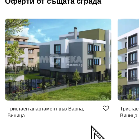
Оферти от същата сграда
Тристаен апартамент във Варна,
Тристае
Виница
Виница