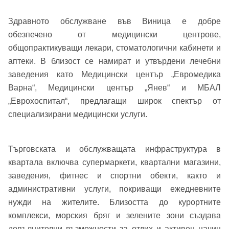
Здравното обслужване във Виница е добре
Парола
обезпечено от медицински центрове,
Телефон*
общопрактикуващи лекари, стоматологични кабинети и
Вашето запитване стигна до нас. Ще
аптеки. В близост се намират и утвърдени лечебни
▼
се обадим възможно най-бързо.
заведения като Медицински център „Евромедика
Забравена парола?
Варна“, Медицински център „Янев“ и МБАЛ
„Еврохоспитал“, предлагащи широк спектър от
Вход
специализирани медицински услуги.
Вход като гост
Търговската и обслужващата инфраструктура в
квартала включва супермаркети, квартални магазини,
или използвай профил
заведения, фитнес и спортни обекти, както и
административни услуги, покриващи ежедневните
Вход с Google
Заяви оглед
нужди на жителите. Близостта до курортните
комплекси, морския бряг и зелените зони създава
Вход с Facebook
допълнителни възможности за отдих и активен начин