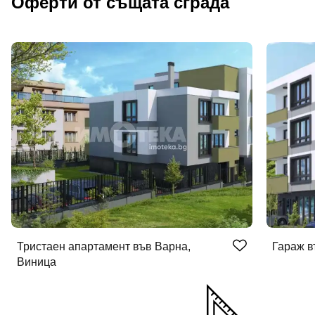
Оферти от същата сграда
Тристаен апартамент във Варна,
Гараж в
Виница