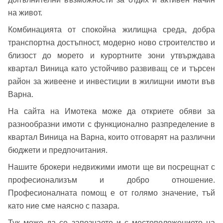
на живот.
Комбинацията от спокойна жилищна среда, добра
Вход като гост
транспортна достъпност, модерно ново строителство и
или използвай профил
близост до морето и курортните зони утвърждава
квартал Виница като устойчиво развиващ се и търсен
Вход с Google
Заяви оглед
район за живеене и инвестиции в жилищни имоти във
Варна.
Вход с Facebook
На сайта на Имотека може да откриете обяви за
разнообразни имоти с функционално разпределение в
квартал Виница на Варна, които отговарят на различни
бюджети и предпочитания.
Нашите брокери недвижими имоти ще ви посрещнат с
професионализъм и добро отношение.
Професионалната помощ е от голямо значение, тъй
като ние сме наясно с пазара.
Тук може да се запознаете и с местоположението на