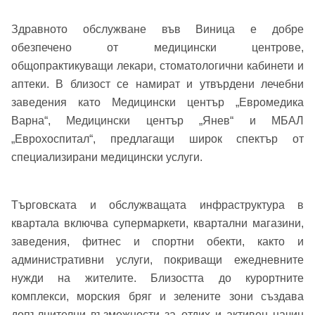
Добре дошъл!
Здравното обслужване във Виница е добре
обезпечено от медицински центрове,
общопрактикуващи лекари, стоматологични кабинети и
Вход
Регистрация
аптеки. В близост се намират и утвърдени лечебни
Име*
заведения като Медицински център „Евромедика
Варна“, Медицински център „Янев“ и МБАЛ
Имейл Адрес
„Еврохоспитал“, предлагащи широк спектър от
Имейл адрес*
специализирани медицински услуги.
Парола
Търговската и обслужващата инфраструктура в
квартала включва супермаркети, квартални магазини,
Телефон*
Вашето запитване стигна до нас. Ще
заведения, фитнес и спортни обекти, както и
▼
административни услуги, покриващи ежедневните
се обадим възможно най-бързо.
Забравена парола?
нужди на жителите. Близостта до курортните
комплекси, морския бряг и зелените зони създава
Вход
допълнителни възможности за отдих и активен начин