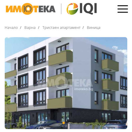
Начало
Варна
Тристаен апартамент
Виница