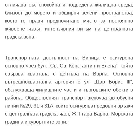
отличава със спокойна и подредена жилищна среда,
близост до морето и обширни зелени пространства,
което го прави предпочитано място за постоянно
живеене извън интензивния ритъм на централната
градска зона.
Транспортната достъпност на Виница е осигурена
основно чрез бул. „Св. Св. Константин и Елена“, който
свързва квартала с центъра на Варна. Основна
вътрешноквартална артерия е ул. „Цар Борис III“,
обслужваща жилищните части и търговските обекти в
района. Общественият транспорт включва автобусни
линии №29, 31 и 31А, които осигуряват редовни връзки
с централната градска част, ЖП гара Варна, Морската
градина и курортните зони.