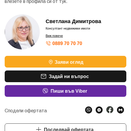
влезете в профила си от
тук.
Светлана Димитрова
Консултант недвижими имоти
Виж повече
0889 70 70 70
Заяви оглед
Задай ни въпрос
Пиши във Viber
Сподели офертата
Последвай офертата