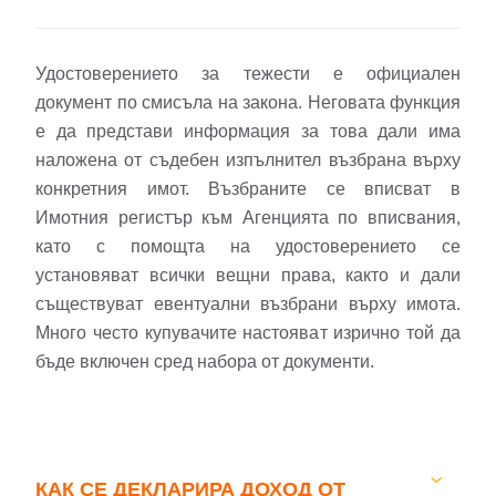
Удостоверението за тежести е официален
Забравена парола?
документ по смисъла на закона. Неговата функция
е да представи информация за това дали има
Вход
наложена от съдебен изпълнител възбрана върху
конкретния имот. Възбраните се вписват в
Имотния регистър към Агенцията по вписвания,
като с помощта на удостоверението се
Вход като гост
установяват всички вещни права, както и дали
или използвай профил
съществуват евентуални възбрани върху имота.
Много често купувачите настояват изрично той да
Вход с Google
бъде включен сред набора от документи.
Вход с Facebook
КАК СЕ ДЕКЛАРИРА ДОХОД ОТ