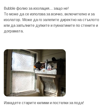
Bubble фолио за изолация... защо не!
То може да се използва за всичко, включително и за
изолатор. Може да го залепите директно на стъклото
или да запълните дупките и пукнатините по стените и
дограмата.
Извадете старите килими и постелки за пода!