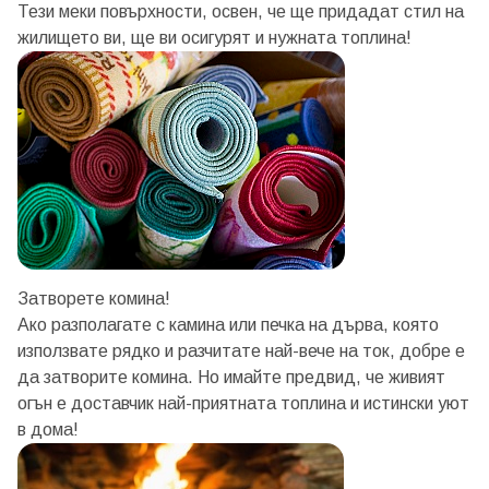
Тези меки повърхности, освен, че ще придадат стил на
жилището ви, ще ви осигурят и нужната топлина!
Затворете комина!
Ако разполагате с камина или печка на дърва, която
използвате рядко и разчитате най-вече на ток, добре е
да затворите комина. Но имайте предвид, че живият
огън е доставчик най-приятната топлина и истински уют
в дома!