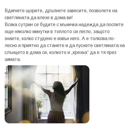
Вдигнете щорите, дръпнете завесите, позволете на
светлината да влезе в дома ви!
Всяка сутрин се будите с мъничка надежда да поспите
още няколко минутки в топлото си легло, защото
знаете, колко студено е извън него. А е толкова по-
лесно и приятно да станете и да пуснете светлината на
слънцето в дома си, колкото и „крехка“ да е тя през
зимата.