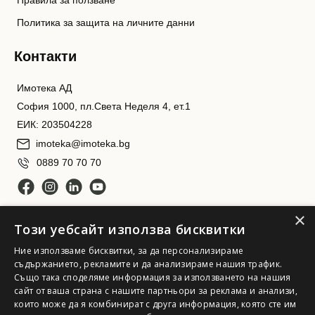
Правила за ползване
Политика за защита на личните данни
Контакти
Имотека АД
София 1000, пл.Света Неделя 4, ет.1
ЕИК: 203504228
imoteka@imoteka.bg
0889 70 70 70
×
Този уебсайт използва бисквитки
Ние използваме бисквитки, за да персонализираме
съдържанието, рекламите и да анализираме нашия трафик.
Също така споделяме информация за използването на нашия
Имотека АД. Всички права запазени
сайт от ваша страна с нашите партньори за реклама и анализи,
които може да я комбинират с друга информация, която сте им