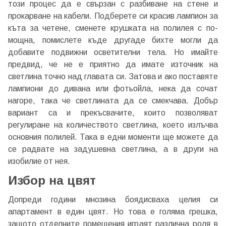
този процес да е свързан с разбиване на стене и
прокарване на кабели. Подберете си красив лампион за
къта за четене, сменете крушката на полилея с по-
мощна, помислете къде другаде бихте могли да
добавите подвижни осветителни тела. Но имайте
предвид, че не е приятно да имате източник на
светлина точно над главата си. Затова и ако поставяте
лампиони до дивана или фотьойла, нека да сочат
нагоре, така че светлината да се смекчава. Добър
вариант са и прекъсвачите, които позволяват
регулиране на количеството светлина, което излъчва
основния полилей. Така в едни моменти ще можете да
се радвате на задушевна светлина, а в други на
изобилие от нея.
Избор на цвят
Допреди години мнозина боядисваха целия си
апартамент в един цвят. Но това е голяма грешка,
защото отделните помещения играят различна роля в