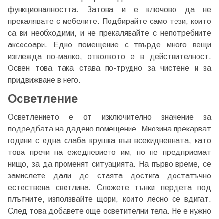
функционалността. Затова и е ключово да не
прекалявате с мебелите. Подбирайте само тези, които
са ви необходими, и не прекалявайте с непотребните
аксесоари. Едно помещение с твърде много вещи
изглежда по-малко, отколкото е в действителност.
Освен това така става по-трудно за чистене и за
придвижване в него.
Осветление
Осветлението е от изключително значение за
подредбата на дадено помещение. Мнозина прекарват
години с една слаба крушка във всекидневната, като
това пречи на ежедневието им, но не предприемат
нищо, за да променят ситуацията. На първо време, се
замислете дали до стаята достига достатъчно
естествена светлина. Сложете тънки пердета под
плътните, използвайте щори, които лесно се вдигат.
След това добавете още осветителни тела. Не е нужно