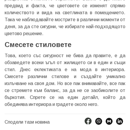
предвид и факта, че цветовете се изменят спрямо
количеството и вида на светлината в помещението.
Така че наблюдавайте мострите в различни моменти от
деня, за да сте сигурни, че избирате най-подходящото
цветово решение.
Смесете стиловете
Това, което със сигурност не бива да правите, е да
обзаведете всеки ъгъл от жилището си в един и същи
стил. Днес еклектиката е на мода в интериора.
Добре дошъл!
Смесете различни стилове и създайте уникално
излъчване на своя дом. Но все пак внимавайте, все пак
се стремете към баланс, за да не се заобиколите от
бъркотия. Спрете се на един детайл, който да
Вход
Регистрация
обединява интериора и градете около него.
Имейл Адрес
Сподели тази новина