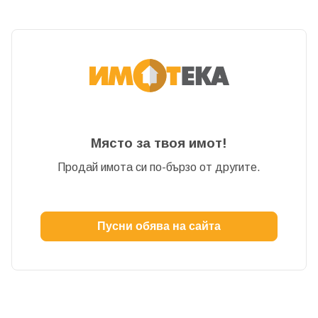
Парола
Забравена парола?
Място за твоя имот!
Вход
Продай имота си по-бързо от другите.
Вход като гост
Пусни обява на сайта
или използвай профил
Вход с Google
Вход с Facebook