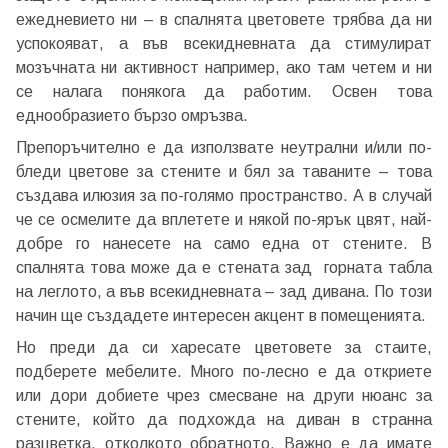
ежедневието ни – в спалнята цветовете трябва да ни
успокояват, а във всекидневната да стимулират
мозъчната ни активност например, ако там четем и ни
се налага понякога да работим. Освен това
еднообразието бързо омръзва.
Препоръчително е да използвате неутрални и/или по-
бледи цветове за стените и бял за таваните – това
създава илюзия за по-голямо пространство. А в случай
че се осмелите да вплетете и някой по-ярък цвят, най-
добре го нанесете на само една от стените. В
спалнята това може да е стената зад горната табла
на леглото, а във всекидневната – зад дивана. По този
начин ще създадете интересен акцент в помещенията.
Но преди да си харесате цветовете за стаите,
подберете мебелите. Много по-лесно е да откриете
или дори добиете чрез смесване на други нюанс за
стените, който да подхожда на диван в странна
разцветка, отколкото обратното. Важно е да имате