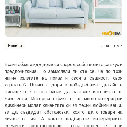
Новини
12.04.2019 г.
Всеки обзавежда дома си според собствените си вкус и
предпочитания. Но замисляли ли сте се, че по този
начин излагате на показ и своята същност, своя
характер? Понякога дори и най-дребният детайл в
жилището е в състояние да разкаже историята на
живота ви. Интересен факт е, че много интериорни
дизайнери молят клиентите си за техни любими вещи,
за да създадат обстановка, която да отговаря на
личността им. А когато подбирате интериорните
елементи собственоръчно, този процес е дори