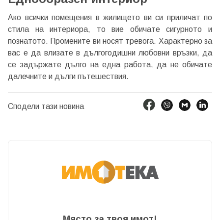
Имейл Адрес
Ако всички помещения в жилището ви си приличат по
стила на интериора, то вие обичате сигурното и
познатото. Промените ви носят тревога. Характерно за
вас е да влизате в дългогодишни любовни връзки, да
се задържате дълго на една работа, да не обичате
Парола
далечните и дълги пътешествия.
Сподели тази новина
Забравена парола?
Вход
Вход като гост
или използвай профил
Място за твоя имот!