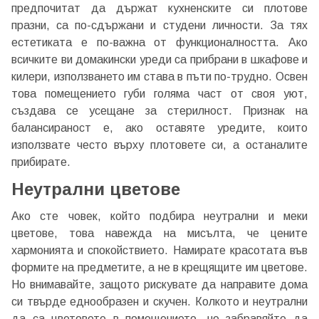
предпочитат да държат кухненските си плотове
празни, са по-сдържани и студени личности. За тях
естетиката е по-важна от функционалността. Ако
всичките ви домакински уреди са прибрани в шкафове и
килери, използването им става в пъти по-трудно. Освен
това помещението губи голяма част от своя уют,
създава се усещане за стерилност. Признак на
балансираност е, ако оставяте уредите, които
използвате често върху плотовете си, а останалите
прибирате.
Неутрални цветове
Ако сте човек, който подбира неутрални и меки
цветове, това навежда на мисълта, че цените
хармонията и спокойствието. Намирате красотата във
формите на предметите, а не в крещящите им цветове.
Но внимавайте, защото рискувате да направите дома
си твърде еднообразен и скучен. Колкото и неутрални
да са цветовете в помещението, не забравяйте да