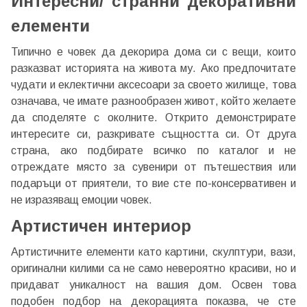
Интересни/ странни декоративни
елементи
Типично е човек да декорира дома си с вещи, които
разказват историята на живота му. Ако предпочитате
чудати и еклектични аксесоари за своето жилище, това
означава, че имате разнообразен живот, който желаете
да споделяте с околните. Открито демонстрирате
интересите си, разкривате същността си. От друга
страна, ако подбирате всичко по каталог и не
отреждате място за сувенири от пътешествия или
подаръци от приятели, то вие сте по-консервативен и
не изразяващ емоции човек.
Артистичен интериор
Артистичните елементи като картини, скулптури, вази,
оригинални килими са не само невероятно красиви, но и
придават уникалност на вашия дом. Освен това
подобен подбор на декорацията показва, че сте