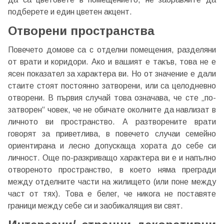
подберете и един цветен акцент.
Отворени пространства
Повечето домове са с отделни помещения, разделяни
от врати и коридори. Ако и вашият е такъв, това не е
ясен показател за характера ви. Но от значение е дали
стаите стоят постоянно затворени, или са целодневно
отворени. В първия случай това означава, че сте „по-
затворен“ човек, че не обичате околните да навлизат в
личното ви пространство. А разтворените врати
говорят за приветлива, в повечето случаи семейно
ориентирана и лесно допускаща хората до себе си
личност. Още по-разкриващо характера ви е и напълно
отвореното пространство, в което няма прегради
между отделните части на жилището (или поне между
част от тях). Това е белег, че никога не поставяте
граници между себе си и заобикалящия ви свят.