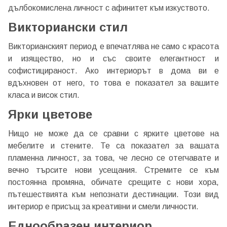
дълбокомислена личност с афинитет към изкуството.
Викториански стил
Викторианският период е впечатлява не само с красота
и изящество, но и със своите елегантност и
софистицираност. Ако интериорът в дома ви е
вдъхновен от него, то това е показател за вашите
класа и висок стил.
Ярки цветове
Нищо не може да се сравни с ярките цветове на
мебелите и стените. Те са показател за вашата
пламенна личност, за това, че лесно се отегчавате и
вечно търсите нови усещания. Стремите се към
Добре дошъл!
постоянна промяна, обичате срещите с нови хора,
пътешествията към непознати дестинации. Този вид
интериор е присъщ за креативни и смели личности.
Вход
Регистрация
Еднообразен интериор