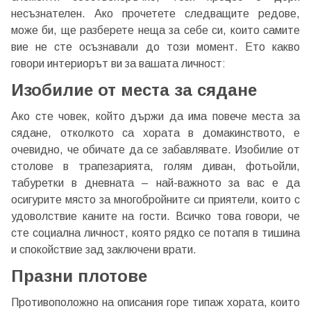
несъзнателен. Ако прочетете следващите редове,
може би, ще разберете неща за себе си, които самите
вие не сте осъзнавали до този момент. Ето какво
говори интериорът ви за вашата личност:
Изобилие от места за сядане
Ако сте човек, който държи да има повече места за
сядане, отколкото са хората в домакинството, е
очевидно, че обичате да се забавлявате. Изобилие от
столове в трапезарията, голям диван, фотьойли,
табуретки в дневната – най-важното за вас е да
осигурите място за многобройните си приятели, които с
удоволствие каните на гости. Всичко това говори, че
сте социална личност, която рядко се потапя в тишина
и спокойствие зад заключени врати.
Празни плотове
Противоположно на описания горе типаж хората, които