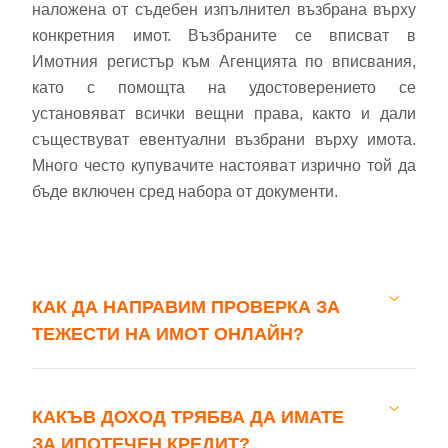
наложена от съдебен изпълнител възбрана върху
конкретния имот. Възбраните се вписват в
Имотния регистър към Агенцията по вписвания,
като с помощта на удостоверението се
установяват всички вещни права, както и дали
Добре дошъл!
съществуват евентуални възбрани върху имота.
Много често купувачите настояват изрично той да
бъде включен сред набора от документи.
Вход
Регистрация
Имейл Адрес
КАК ДА НАПРАВИМ ПРОВЕРКА ЗА
ТЕЖЕСТИ НА ИМОТ ОНЛАЙН?
Парола
КАКЪВ ДОХОД ТРЯБВА ДА ИМАТЕ
ЗА ИПОТЕЧЕН КРЕДИТ?