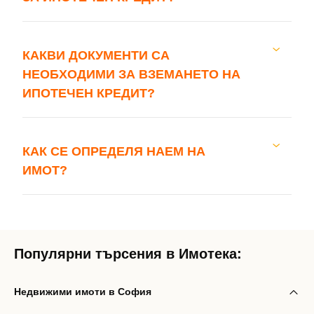
Забравена парола?
КАКВИ ДОКУМЕНТИ СА
Вход
НЕОБХОДИМИ ЗА ВЗЕМАНЕТО НА
ИПОТЕЧЕН КРЕДИТ?
Вход като гост
или използвай профил
КАК СЕ ОПРЕДЕЛЯ НАЕМ НА
ИМОТ?
Вход с Google
Вход с Facebook
Популярни търсения в Имотека:
Недвижими имоти в София