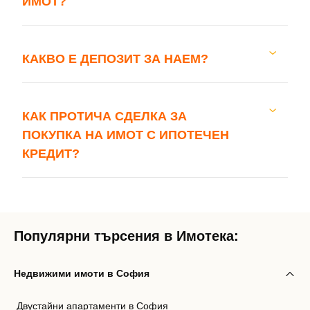
ИМОТ?
Забравена парола?
Вход
КАКВО Е ДЕПОЗИТ ЗА НАЕМ?
КАК ПРОТИЧА СДЕЛКА ЗА
Вход като гост
ПОКУПКА НА ИМОТ С ИПОТЕЧЕН
или използвай профил
КРЕДИТ?
Вход с Google
Вход с Facebook
Популярни търсения в Имотека:
Недвижими имоти в София
Двустайни апартаменти в София