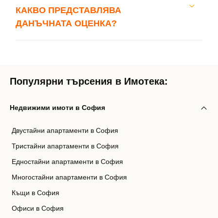
КАКВО ПРЕДСТАВЛЯВА
ДАНЪЧНАТА ОЦЕНКА?
Добре дошъл!
Вход
Регистрац
Популярни търсения в Имотека:
Имейл Адрес
Недвижими имоти в София
Двустайни апартаменти в София
Парола
Тристайни апартаменти в София
Едностайни апартаменти в София
Многостайни апартаменти в София
Забравена парола?
Къщи в София
Офиси в София
Вход