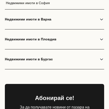
Недвижими имоти в София
Недвижими имоти в Варна
Вход като гост
или използвай профил
Недвижими имоти в Пловдив
Вход с Google
Вход с Facebook
Недвижими имоти в Бургас
Абонирай се!
За да получавате новини от пазара на