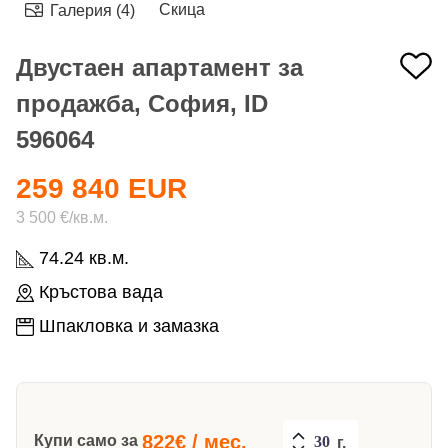
Скица
Галерия (4)
Двустаен апартамент за
продажба, София, ID
596064
259 840 EUR
3 500 €/кв.м.
74.24 кв.м.
Кръстова вада
Шпакловка и замазка
822
€ / мес.
Купи само за
г.