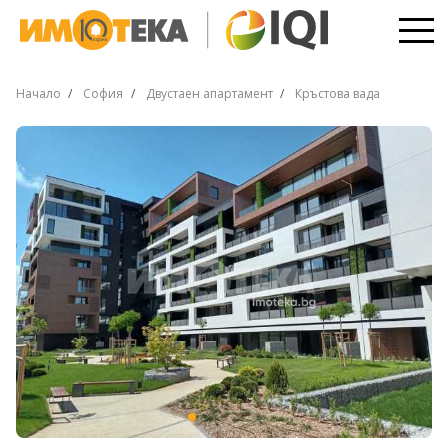
Начало
София
Двустаен апартамент
Кръстова вада