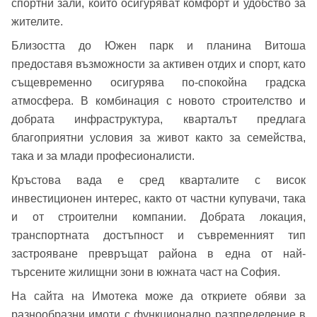
спортни зали, които осигуряват комфорт и удобство за
жителите.
Вход
Близостта до Южен парк и планина Витоша
предоставя възможности за активен отдих и спорт, като
същевременно осигурява по-спокойна градска
атмосфера. В комбинация с новото строителство и
Вход като гост
добрата инфраструктура, кварталът предлага
или използвай профил
благоприятни условия за живот както за семейства,
така и за млади професионалисти.
Вход с Google
Заяви оглед
Кръстова вада е сред кварталите с висок
Вход с Facebook
инвестиционен интерес, както от частни купувачи, така
и от строителни компании. Добрата локация,
транспортната достъпност и съвременният тип
застрояване превръщат района в една от най-
търсените жилищни зони в южната част на София.
На сайта на Имотека може да откриете обяви за
разнообразни имоти с функционално разпределение в