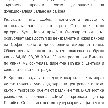
търговски проекти, които допринасят за
функционалния баланс на района.
Кварталът има удобна транспортна връзка с
Добре дошъл!
останалата част на столицата. Основните пътни
артерии бул. „Черни връх“ и Околовръстният път,
осигуряват бърз достъп до централните и южни райони
на София, както и до основните изходи от града.
Вход
Регистрация
Име*
Обществената транспортна мрежа включва автобусни
линии 64, 68, 93, 98, Х9 и 122, а метростанция „Витоша“
Имейл Адрес
по линия М2 осигурява директна връзка с центъра и
северните части на града.
Имейл адрес*
В Кръстова вада и съседните квартали се намират
Парола
детски градини, училища, здравни центрове и аптеки,
както и търговски обекти от различен тип. В близост са
Телефон*
разположени болница „Вита“, търговски център
Вашето запитване стигна до нас. Ще
Paradise Center, множество супермаркети, фитнеси и
▼
се обадим възможно най-бързо.
Забравена парола?