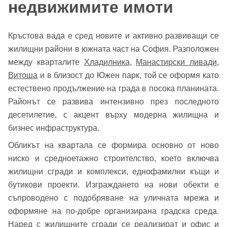
недвижимите имоти
Кръстова вада е сред новите и активно развиващи се
жилищни райони в южната част на София. Разположен
между кварталите
Хладилника
,
Манастирски ливади
,
Витоша
и в близост до Южен парк, той се оформя като
естествено продължение на града в посока планината.
Районът се развива интензивно през последното
десетилетие, с акцент върху модерна жилищна и
бизнес инфраструктура.
Обликът на квартала се формира основно от ново
ниско и средноетажно строителство, което включва
жилищни сгради и комплекси, еднофамилни къщи и
бутикови проекти. Изграждането на нови обекти е
съпроводено с подобряване на уличната мрежа и
оформяне на по-добре организирана градска среда.
Наред с жилищните сгради се реализират и офис и