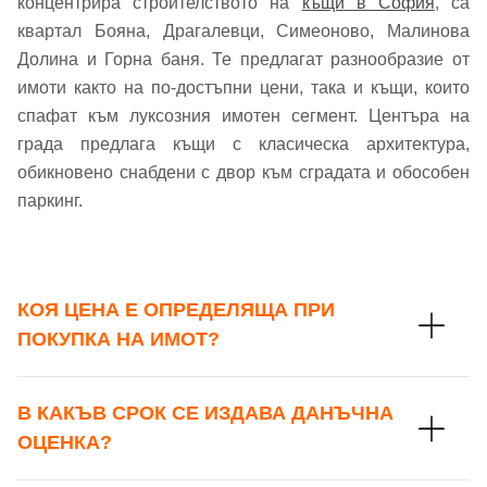
концентрира строителството на
къщи в София
, са
квартал Бояна, Драгалевци, Симеоново, Малинова
Долина и Горна баня. Те предлагат разнообразие от
имоти както на по-достъпни цени, така и къщи, които
спафат към луксозния имотен сегмент. Центъра на
града предлага къщи с класическа архитектура,
обикновено снабдени с двор към сградата и обособен
паркинг.
КОЯ ЦЕНА Е ОПРЕДЕЛЯЩА ПРИ
ПОКУПКА НА ИМОТ?
В КАКЪВ СРОК СЕ ИЗДАВА ДАНЪЧНА
ОЦЕНКА?