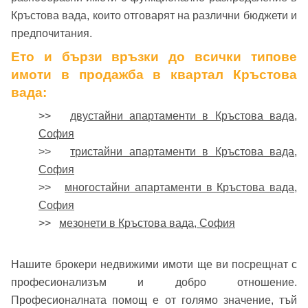
Кръстова вада, които отговарят на различни бюджети и
предпочитания.
Ето и бързи връзки до всички типове
имоти в продажба в квартал Кръстова
вада:
>>
двустайни апартаменти в Кръстова вада,
София
>>
тристайни апартаменти в Кръстова вада,
София
>>
многостайни апартаменти в Кръстова вада,
София
>>
мезонети в Кръстова вада, София
Нашите брокери недвижими имоти ще ви посрещнат с
професионализъм и добро отношение.
Професионалната помощ е от голямо значение, тъй