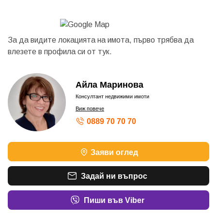
За да видите локацията на имота, първо трябва да
влезете в профила си от
тук.
Айла Маринова
Консултант недвижими имоти
Виж повече
0889 70 70 70
Заяви оглед
Задай ни въпрос
Пиши във Viber