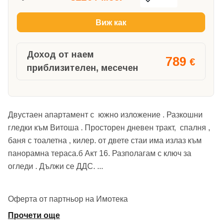
Виж как
Доход от наем
789
€
приблизителен, месечен
Двустаен апартамент с южно изложение . Разкошни
гледки към Витоша . Просторен дневен тракт, спалня ,
баня с тоалетна , килер. от двете стаи има излаз към
панорамна тераса.б Акт 16. Разполагам с ключ за
огледи . Дължи се ДДС.
...
Оферта от партньор на Имотека
Прочети още