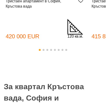
Тристаен апартамент в София,
Тристае
Кръстова вада
Кръстов
420 000 EUR
415 
120 кв.м.
За квартал Кръстова
вада, София и