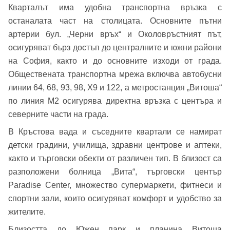
Кварталът има удобна транспортна връзка с
останалата част на столицата. Основните пътни
Добре дошъл!
артерии бул. „Черни връх“ и Околовръстният път,
осигуряват бърз достъп до централните и южни райони
на София, както и до основните изходи от града.
Вход
Регистрация
Обществената транспортна мрежа включва автобусни
Име*
линии 64, 68, 93, 98, Х9 и 122, а метростанция „Витоша“
по линия М2 осигурява директна връзка с центъра и
Имейл Адрес
северните части на града.
Имейл адрес*
В Кръстова вада и съседните квартали се намират
детски градини, училища, здравни центрове и аптеки,
Парола
както и търговски обекти от различен тип. В близост са
разположени болница „Вита“, търговски център
Телефон*
Paradise Center, множество супермаркети, фитнеси и
Вашето запитване стигна до нас. Ще
спортни зали, които осигуряват комфорт и удобство за
▼
се обадим възможно най-бързо.
Забравена парола?
жителите.
Близостта до Южен парк и планина Витоша