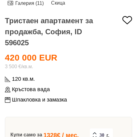
Скица
Галерия (11)
Тристаен апартамент за
продажба, София, ID
596025
420 000 EUR
3 500 €/кв.м.
120 кв.м.
Кръстова вада
Шпакловка и замазка
1328
€ / мес.
Купи само за
г.