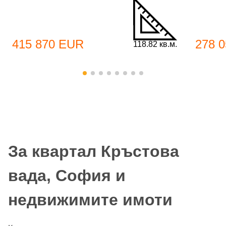
415 870 EUR
278 
118.82 кв.м.
За квартал Кръстова
вада, София и
недвижимите имоти