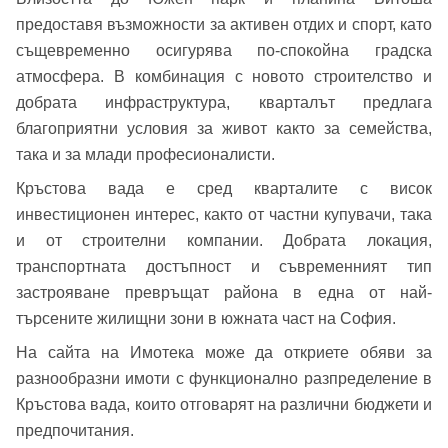
Вход
предоставя възможности за активен отдих и спорт, като
същевременно осигурява по-спокойна градска
атмосфера. В комбинация с новото строителство и
Вход като гост
добрата инфраструктура, кварталът предлага
благоприятни условия за живот както за семейства,
или използвай профил
така и за млади професионалисти.
Вход с Google
Заяви оглед
Кръстова вада е сред кварталите с висок
инвестиционен интерес, както от частни купувачи, така
Вход с Facebook
и от строителни компании. Добрата локация,
транспортната достъпност и съвременният тип
застрояване превръщат района в една от най-
търсените жилищни зони в южната част на София.
На сайта на Имотека може да откриете обяви за
разнообразни имоти с функционално разпределение в
Кръстова вада, които отговарят на различни бюджети и
предпочитания.