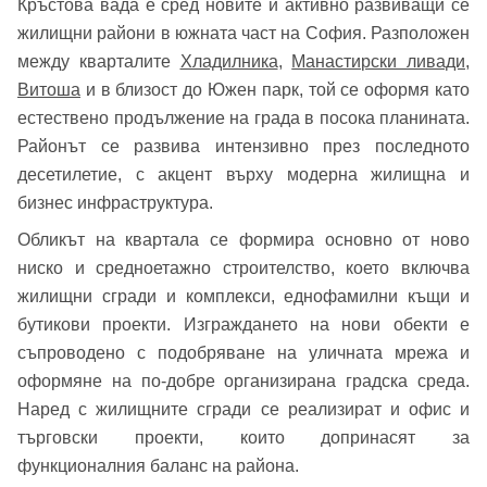
Кръстова вада е сред новите и активно развиващи се
жилищни райони в южната част на София. Разположен
между кварталите
Хладилника
,
Манастирски ливади
,
Витоша
и в близост до Южен парк, той се оформя като
естествено продължение на града в посока планината.
Районът се развива интензивно през последното
десетилетие, с акцент върху модерна жилищна и
бизнес инфраструктура.
Обликът на квартала се формира основно от ново
ниско и средноетажно строителство, което включва
жилищни сгради и комплекси, еднофамилни къщи и
бутикови проекти. Изграждането на нови обекти е
съпроводено с подобряване на уличната мрежа и
оформяне на по-добре организирана градска среда.
Наред с жилищните сгради се реализират и офис и
търговски проекти, които допринасят за
функционалния баланс на района.