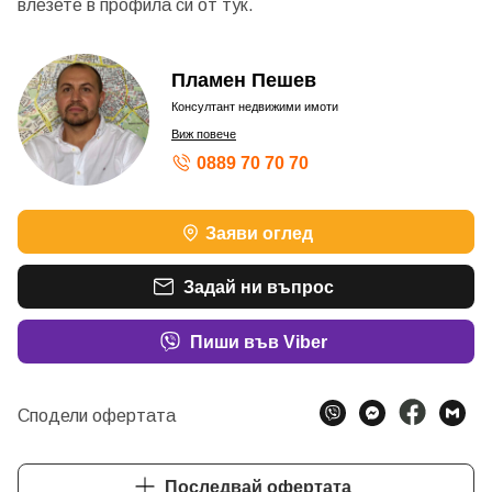
влезете в профила си от
тук.
Пламен Пешев
Консултант недвижими имоти
Виж повече
0889 70 70 70
Заяви оглед
Задай ни въпрос
Пиши във Viber
Сподели офертата
Последвай офертата