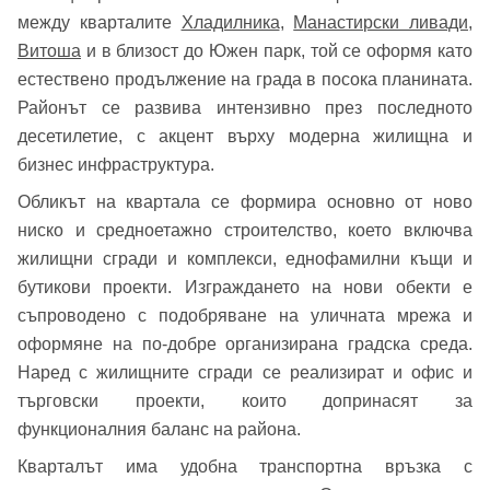
между кварталите
Хладилника
,
Манастирски ливади
,
Витоша
и в близост до Южен парк, той се оформя като
естествено продължение на града в посока планината.
Районът се развива интензивно през последното
десетилетие, с акцент върху модерна жилищна и
бизнес инфраструктура.
Обликът на квартала се формира основно от ново
ниско и средноетажно строителство, което включва
жилищни сгради и комплекси, еднофамилни къщи и
бутикови проекти. Изграждането на нови обекти е
съпроводено с подобряване на уличната мрежа и
оформяне на по-добре организирана градска среда.
Наред с жилищните сгради се реализират и офис и
търговски проекти, които допринасят за
функционалния баланс на района.
Кварталът има удобна транспортна връзка с