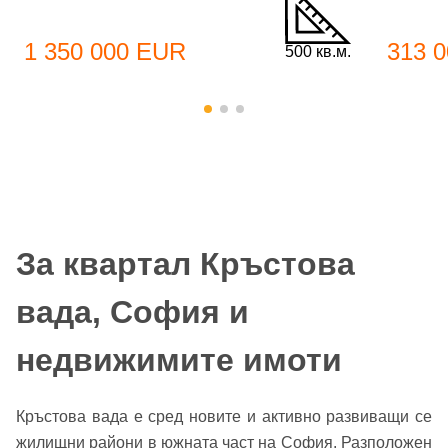
1 350 000 EUR
313 
500 кв.м.
За квартал Кръстова
вада, София и
недвижимите имоти
Кръстова вада е сред новите и активно развиващи се
жилищни райони в южната част на София. Разположен