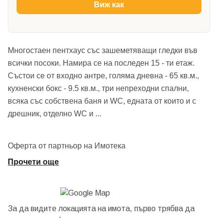
Виж как
Многостаен пентхаус със зашеметяващи гледки във
всички посоки. Намира се на последен 15 - ти етаж.
Състои се от входно антре, голяма дневна - 65 кв.м.,
кухненски бокс - 9.5 кв.м., три непреходни спални,
всяка със собствена баня и WC, едната от които и с
дрешник, отделно WC и
...
Оферта от партньор на Имотека
Прочети още
За да видите локацията на имота, първо трябва да