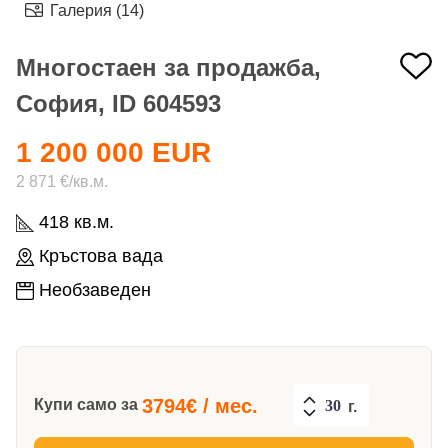
Галерия (14)
Многостаен за продажба,
София, ID 604593
1 200 000 EUR
2 871 €/кв.м.
418 кв.м.
Кръстова вада
Необзаведен
3794
€ / мес.
Купи само за
г.