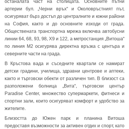
останалата част на столицата. Основните пътни
Добре дошъл!
артерии бул. „Черни връх“ и Околовръстният път,
осигуряват бърз достъп до централните и южни райони
на София, както и до основните изходи от града.
Обществената транспортна мрежа включва автобусни
Вход
Регистрация
Име*
линии 64, 68, 93, 98, Х9 и 122, а метростанция „Витоша“
по линия М2 осигурява директна връзка с центъра и
Имейл Адрес
северните части на града.
Имейл адрес*
В Кръстова вада и съседните квартали се намират
детски градини, училища, здравни центрове и аптеки,
Парола
както и търговски обекти от различен тип. В близост са
разположени болница „Вита“, търговски център
Телефон*
Paradise Center, множество супермаркети, фитнеси и
Вашето запитване стигна до нас. Ще
спортни зали, които осигуряват комфорт и удобство за
▼
се обадим възможно най-бързо.
Забравена парола?
жителите.
Близостта до Южен парк и планина Витоша
Вход
предоставя възможности за активен отдих и спорт, като