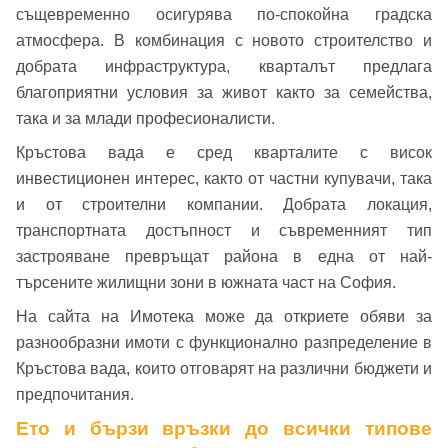
същевременно осигурява по-спокойна градска
атмосфера. В комбинация с новото строителство и
Вход като гост
добрата инфраструктура, кварталът предлага
благоприятни условия за живот както за семейства,
или използвай профил
така и за млади професионалисти.
Вход с Google
Кръстова вада е сред кварталите с висок
Заяви оглед
инвестиционен интерес, както от частни купувачи, така
Вход с Facebook
и от строителни компании. Добрата локация,
транспортната достъпност и съвременният тип
застрояване превръщат района в една от най-
търсените жилищни зони в южната част на София.
На сайта на Имотека може да откриете обяви за
разнообразни имоти с функционално разпределение в
Кръстова вада, които отговарят на различни бюджети и
предпочитания.
Ето и бързи връзки до всички типове