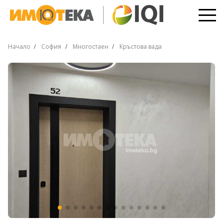
Начало
София
Многостаен
Кръстова вада