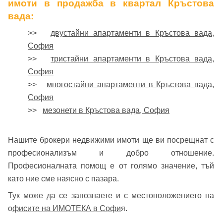
имоти в продажба в квартал Кръстова
вада:
>>
двустайни апартаменти в Кръстова вада,
София
>>
тристайни апартаменти в Кръстова вада,
София
>>
многостайни апартаменти в Кръстова вада,
София
>>
мезонети в Кръстова вада, София
Нашите брокери недвижими имоти ще ви посрещнат с
професионализъм и добро отношение.
Професионалната помощ е от голямо значение, тъй
като ние сме наясно с пазара.
Тук може да се запознаете и с местоположението на
о
фисите на ИМОТЕКА в Софи
я.