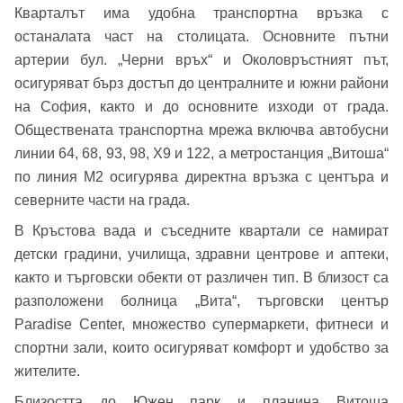
Кварталът има удобна транспортна връзка с
останалата част на столицата. Основните пътни
артерии бул. „Черни връх“ и Околовръстният път,
осигуряват бърз достъп до централните и южни райони
Добре дошъл!
на София, както и до основните изходи от града.
Обществената транспортна мрежа включва автобусни
линии 64, 68, 93, 98, Х9 и 122, а метростанция „Витоша“
Вход
Регистрация
Име*
по линия М2 осигурява директна връзка с центъра и
северните части на града.
Имейл Адрес
В Кръстова вада и съседните квартали се намират
детски градини, училища, здравни центрове и аптеки,
Имейл адрес*
както и търговски обекти от различен тип. В близост са
разположени болница „Вита“, търговски център
Парола
Paradise Center, множество супермаркети, фитнеси и
Телефон*
спортни зали, които осигуряват комфорт и удобство за
Вашето запитване стигна до нас. Ще
жителите.
▼
се обадим възможно най-бързо.
Забравена парола?
Близостта до Южен парк и планина Витоша