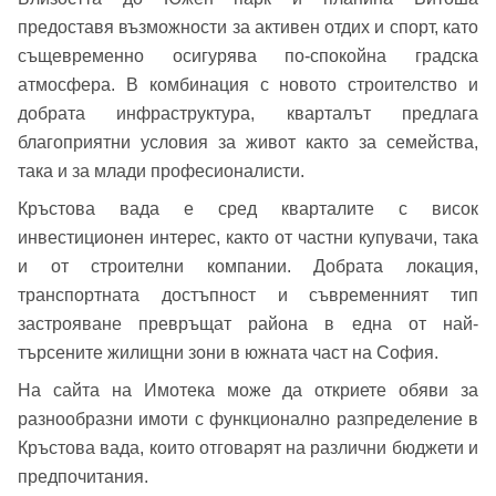
предоставя възможности за активен отдих и спорт, като
Вход
същевременно осигурява по-спокойна градска
атмосфера. В комбинация с новото строителство и
добрата инфраструктура, кварталът предлага
благоприятни условия за живот както за семейства,
Вход като гост
така и за млади професионалисти.
или използвай профил
Кръстова вада е сред кварталите с висок
инвестиционен интерес, както от частни купувачи, така
Вход с Google
Заяви оглед
и от строителни компании. Добрата локация,
транспортната достъпност и съвременният тип
Вход с Facebook
застрояване превръщат района в една от най-
търсените жилищни зони в южната част на София.
На сайта на Имотека може да откриете обяви за
разнообразни имоти с функционално разпределение в
Кръстова вада, които отговарят на различни бюджети и
предпочитания.