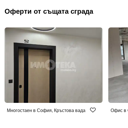
Оферти от същата сграда
Многостаен в София, Кръстова вада
Офис в 