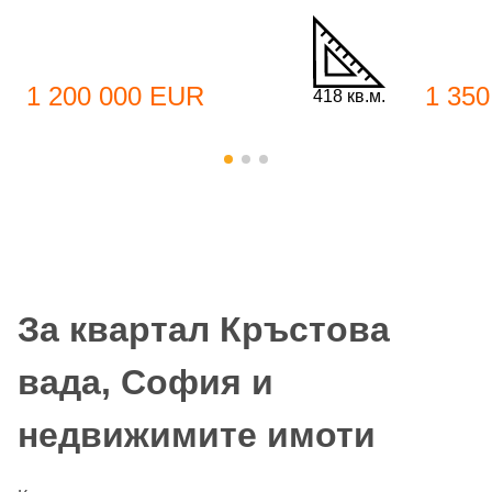
1 200 000 EUR
1 35
418 кв.м.
За квартал Кръстова
вада, София и
недвижимите имоти