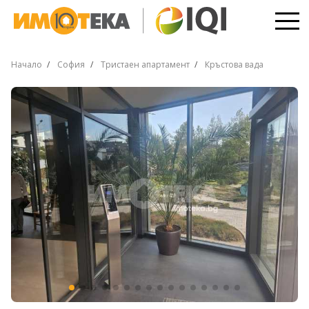
Начало
София
Тристаен апартамент
Кръстова вада