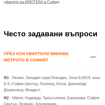
о
фисите на ИМОТЕКА в Софи
я.
Често задавани въпроси
ПРЕЗ КОИ КВАРТАЛИ МИНАВА
МЕТРОТО В СОФИЯ?
М1
- Люлин, Западен парк/ Илинден, Зона Б18/19, зона
Б-5, София Център, Лозенец, Изток, Дианабад/
Дървеница, Младост.
М2
- Обеля, Надежда, Триъгълника, Банишора, София
Център, Лозенец, Хладилника.