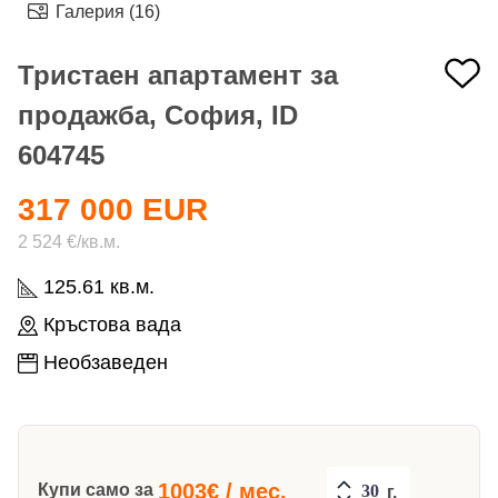
Галерия (16)
Тристаен апартамент за
продажба, София, ID
604745
317 000 EUR
2 524 €/кв.м.
125.61 кв.м.
Кръстова вада
Необзаведен
1003
€ / мес.
Купи само за
г.