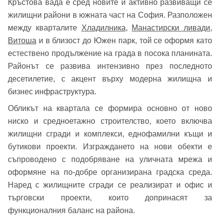
Кръстова вада е сред новите и активно развиващи се
жилищни райони в южната част на София. Разположен
между кварталите
Хладилника
,
Манастирски ливади
,
Витоша
и в близост до Южен парк, той се оформя като
естествено продължение на града в посока планината.
Районът се развива интензивно през последното
десетилетие, с акцент върху модерна жилищна и
бизнес инфраструктура.
Обликът на квартала се формира основно от ново
ниско и средноетажно строителство, което включва
жилищни сгради и комплекси, еднофамилни къщи и
бутикови проекти. Изграждането на нови обекти е
съпроводено с подобряване на уличната мрежа и
оформяне на по-добре организирана градска среда.
Наред с жилищните сгради се реализират и офис и
търговски проекти, които допринасят за
функционалния баланс на района.