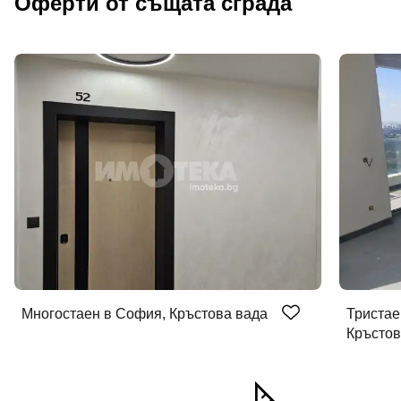
Оферти от същата сграда
Многостаен в София, Кръстова вада
Тристае
Кръстов