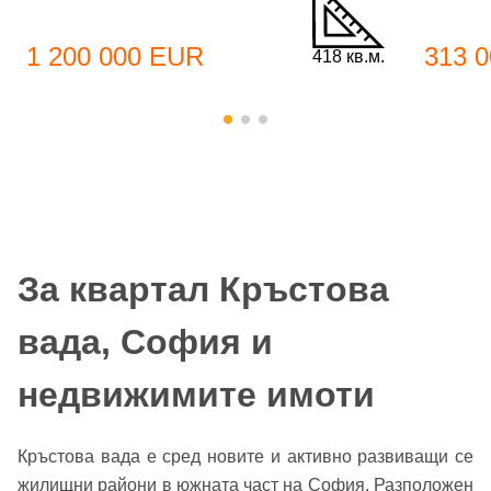
1 200 000 EUR
313 
418 кв.м.
За квартал Кръстова
вада, София и
недвижимите имоти
Кръстова вада е сред новите и активно развиващи се
жилищни райони в южната част на София. Разположен