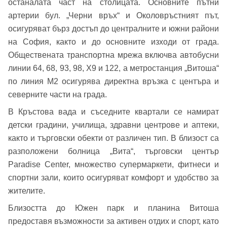
останалата част на столицата. Основните пътни
артерии бул. „Черни връх“ и Околовръстният път,
осигуряват бърз достъп до централните и южни райони
на София, както и до основните изходи от града.
Обществената транспортна мрежа включва автобусни
Добре дошъл!
линии 64, 68, 93, 98, Х9 и 122, а метростанция „Витоша“
по линия М2 осигурява директна връзка с центъра и
северните части на града.
Вход
Регистрация
Име*
В Кръстова вада и съседните квартали се намират
детски градини, училища, здравни центрове и аптеки,
както и търговски обекти от различен тип. В близост са
Имейл Адрес
разположени болница „Вита“, търговски център
Имейл адрес*
Paradise Center, множество супермаркети, фитнеси и
спортни зали, които осигуряват комфорт и удобство за
Парола
жителите.
Близостта до Южен парк и планина Витоша
Телефон*
предоставя възможности за активен отдих и спорт, като
Вашето запитване стигна до нас. Ще