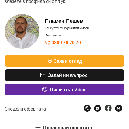
влезете в профила си от
тук.
Пламен Пешев
Консултант недвижими имоти
Виж повече
0889 70 70 70
Заяви оглед
Задай ни въпрос
Пиши във Viber
Сподели офертата
Последвай офертата