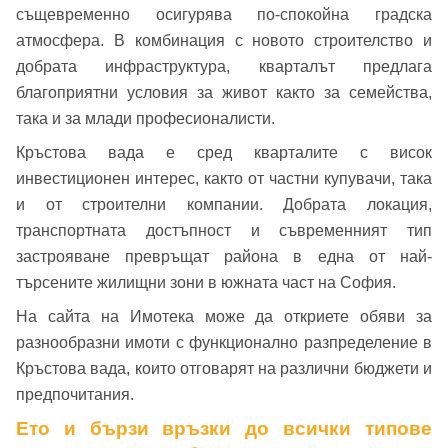
същевременно осигурява по-спокойна градска
▼
се обадим възможно най-бързо.
Забравена парола?
атмосфера. В комбинация с новото строителство и
добрата инфраструктура, кварталът предлага
Вход
благоприятни условия за живот както за семейства,
така и за млади професионалисти.
Кръстова вада е сред кварталите с висок
Вход като гост
инвестиционен интерес, както от частни купувачи, така
или използвай профил
и от строителни компании. Добрата локация,
транспортната достъпност и съвременният тип
Вход с Google
застрояване превръщат района в една от най-
Заяви оглед
търсените жилищни зони в южната част на София.
Вход с Facebook
На сайта на Имотека може да откриете обяви за
разнообразни имоти с функционално разпределение в
Кръстова вада, които отговарят на различни бюджети и
предпочитания.
Ето и бързи връзки до всички типове