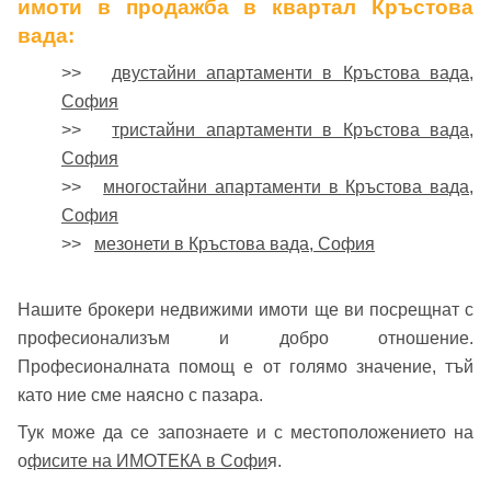
имоти в продажба в квартал Кръстова
вада:
>>
двустайни апартаменти в Кръстова вада,
София
>>
тристайни апартаменти в Кръстова вада,
София
>>
многостайни апартаменти в Кръстова вада,
София
>>
мезонети в Кръстова вада, София
Нашите брокери недвижими имоти ще ви посрещнат с
професионализъм и добро отношение.
Професионалната помощ е от голямо значение, тъй
като ние сме наясно с пазара.
Тук може да се запознаете и с местоположението на
о
фисите на ИМОТЕКА в Софи
я.