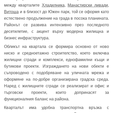
между кварталите
Хладилника
,
Манастирски ливади
,
Витоша
и в близост до Южен парк, той се оформя като
естествено продължение на града в посока планината.
Районът се развива интензивно през последното
десетилетие, с акцент върху модерна жилищна и
бизнес инфраструктура.
Обликът на квартала се формира основно от ново
ниско и средноетажно строителство, което включва
жилищни сгради и комплекси, еднофамилни къщи и
бутикови проекти. Изграждането на нови обекти е
съпроводено с подобряване на уличната мрежа и
оформяне на по-добре организирана градска среда.
Наред с жилищните сгради се реализират и офис и
търговски проекти, които допринасят за
функционалния баланс на района.
Кварталът има удобна транспортна връзка с