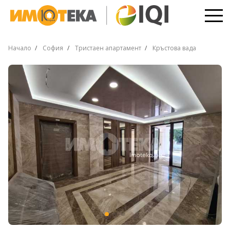
Начало
София
Тристаен апартамент
Кръстова вада