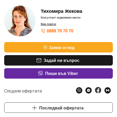
Тихомира Жекова
Консултант недвижими имоти
Виж повече
0889 70 70 70
Заяви оглед
Задай ни въпрос
Пиши във Viber
Сподели офертата
Последвай офертата