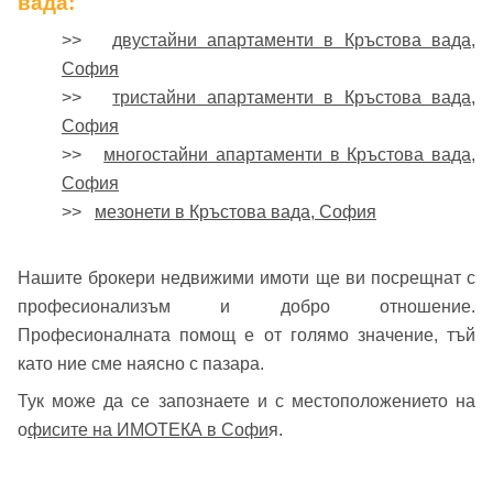
вада:
>>
двустайни апартаменти в Кръстова вада,
София
>>
тристайни апартаменти в Кръстова вада,
София
>>
многостайни апартаменти в Кръстова вада,
София
>>
мезонети в Кръстова вада, София
Нашите брокери недвижими имоти ще ви посрещнат с
професионализъм и добро отношение.
Професионалната помощ е от голямо значение, тъй
като ние сме наясно с пазара.
Тук може да се запознаете и с местоположението на
о
фисите на ИМОТЕКА в Софи
я.