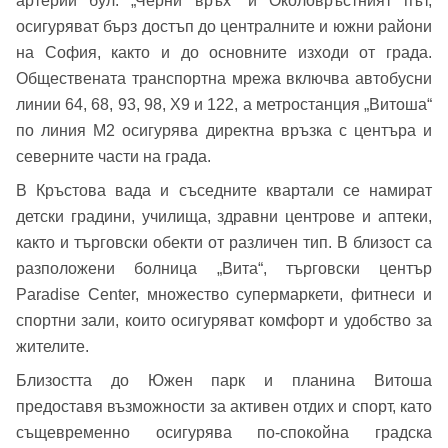
артерии бул. „Черни връх“ и Околовръстният път,
осигуряват бърз достъп до централните и южни райони
на София, както и до основните изходи от града.
Обществената транспортна мрежа включва автобусни
линии 64, 68, 93, 98, Х9 и 122, а метростанция „Витоша“
по линия М2 осигурява директна връзка с центъра и
северните части на града.
В Кръстова вада и съседните квартали се намират
Добре дошъл!
детски градини, училища, здравни центрове и аптеки,
както и търговски обекти от различен тип. В близост са
разположени болница „Вита“, търговски център
Paradise Center, множество супермаркети, фитнеси и
Вход
Регистрация
Име*
спортни зали, които осигуряват комфорт и удобство за
жителите.
Имейл Адрес
Близостта до Южен парк и планина Витоша
Имейл адрес*
предоставя възможности за активен отдих и спорт, като
същевременно осигурява по-спокойна градска