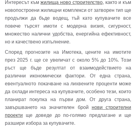
Интересът към
жилища ново строителство
, както и към
новопостроени жилищни комплекси от затворен тип ще
продължи да бъде водещ, тъй като купувачите все
повече търсят имоти с модерна визия, сигурност,
множество налични удобства, енергийна ефективност,
но и качествено изпълнение.
Според прогнозите на Имотека, цените на имотите
през 2025 г. ще се увеличат с около 5% до 10%. Този
ръст ще бъде резултат от взаимодействието на
различни икономически фактори. От една страна,
евентуалното покачване на лихвените проценти може
да охлади интереса на купувачите, особено тези, които
планират покупка на първи дом. От друга страна,
завършването на значителен брой
нови строителни
проекти
ще доведе до по-голямо предлагане и ще
разшири избора за купувачите.