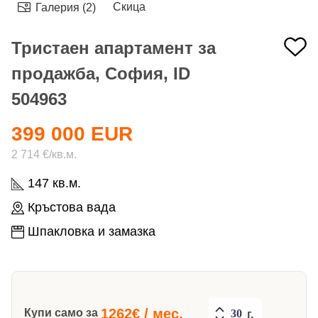
Скица
Галерия (2)
Тристаен апартамент за
продажба, София, ID
504963
399 000 EUR
2 714 €/кв.м.
147 кв.м.
Кръстова вада
Шпакловка и замазка
1262
€ / мес.
Купи само за
г.