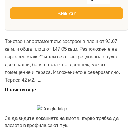
Виж как
Тристаен апартамент със застроена площ от 93.07
кв.м. и обща площ от 147.05 кв.м. Разположен е на
партерен етаж. Състои се от: антре, дневна с кухня,
две спални, баня с тоалетна, дрешник, мокро
помещение и тераса. Изложението е северозапдно.
Тераса 42 м2.
...
Прочети още
За да видите локацията на имота, първо трябва да
влезете в профила си от
тук.