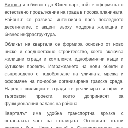
Витоша
и в близост до Южен парк, той се оформя като
естествено продължение на града в посока планината.
Районът се развива интензивно през последното
десетилетие, с акцент върху модерна жилищна и
бизнес инфраструктура.
Обликът на квартала се формира основно от ново
ниско и средноетажно строителство, което включва
жилищни сгради и комплекси, еднофамилни къщи и
бутикови проекти. Изграждането на нови обекти е
съпроводено с подобряване на уличната мрежа и
оформяне на по-добре организирана градска среда.
Наред с жилищните сгради се реализират и офис и
търговски проекти, които допринасят за
функционалния баланс на района.
Кварталът има удобна транспортна връзка с
останалата част на столицата. Основните пътни