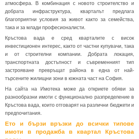
Парола
атмосфера. В комбинация с новото строителство и
добрата инфраструктура, кварталът предлага
Телефон*
благоприятни условия за живот както за семейства,
Вашето запитване стигна до нас. Ще
така и за млади професионалисти.
▼
се обадим възможно най-бързо.
Забравена парола?
Кръстова вада е сред кварталите с висок
инвестиционен интерес, както от частни купувачи, така
Вход
и от строителни компании. Добрата локация,
транспортната достъпност и съвременният тип
застрояване превръщат района в една от най-
търсените жилищни зони в южната част на София.
Вход като гост
или използвай профил
На сайта на Имотека може да откриете обяви за
разнообразни имоти с функционално разпределение в
Вход с Google
Кръстова вада, които отговарят на различни бюджети и
Заяви оглед
предпочитания.
Вход с Facebook
Ето и бързи връзки до всички типове
имоти в продажба в квартал Кръстова