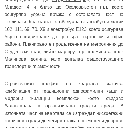
Младост 4
и близо до Околовръстен път, което
осигурява удобна връзка с останалата част на
столицата. Кварталът се обслужва от автобусни линии
102, 111, 69, 70, Х9 и електробус E123, което осигурява
бързо придвижване до центъра, търговски и офис
райони. Планирано е продължение на метролиния до
Студентски град, чийто маршрут ще преминава през
Малинова долина, като допълва съществуващите
транспортни възможности.
Строителният профил на квартала включва
комбинация от традиционни еднофамилни къщи и
модерни жилищни комплекси, което създава
балансирана и организирана градска среда. В
източната част на квартала се изграждат нискоетажни
жилищни сгради до четири етажа с озеленени дворове