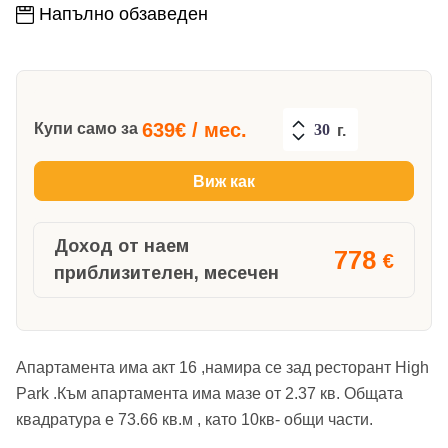
Напълно обзаведен
639
€ / мес.
Купи само за
г.
Виж как
Доход от наем
778
€
приблизителен, месечен
Апартамента има акт 16 ,намира се зад ресторант High
Park .Към апартамента има мазе от 2.37 кв. Общата
квадратура е 73.66 кв.м , като 10кв- общи части.