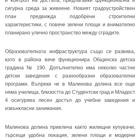
и контрол на достъпа, предлагайки функционална и
сигурна среда за живеене. Новият градоустройствен
план предвижда подобрени строителни
характеристики, с повече зелени площи и внимателно
планирано улично пространство между сградите.
Образователната инфраструктура също се развива,
като в района вече функционира Общинска детска
градина № 190. Допълнително има няколко частни
детски заведения с разнообразни образователни
програми. Въпреки че в Малинова долина все още
няма училища, близостта до Студентски град и Младост
4 осигурява лесен достъп до учебни заведения и
извънкласни занимания.
Добре дошъл!
Малинова долина привлича както жилищни купувачи,
търсещи удобна локация, зелени площи и модерни