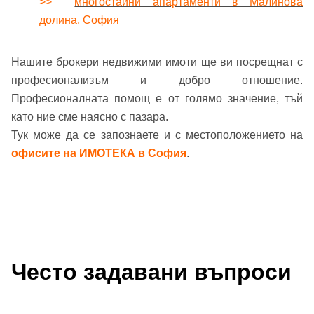
>>
многостайни апартаменти в Малинова
или използвай профил
долина, София
Вход с Google
Заяви оглед
Нашите брокери недвижими имоти ще ви посрещнат с
Вход с Facebook
професионализъм и добро отношение.
Професионалната помощ е от голямо значение, тъй
като ние сме наясно с пазара.
Тук може да се запознаете и с местоположението на
офисите на ИМОТЕКА в София
.
Често задавани въпроси