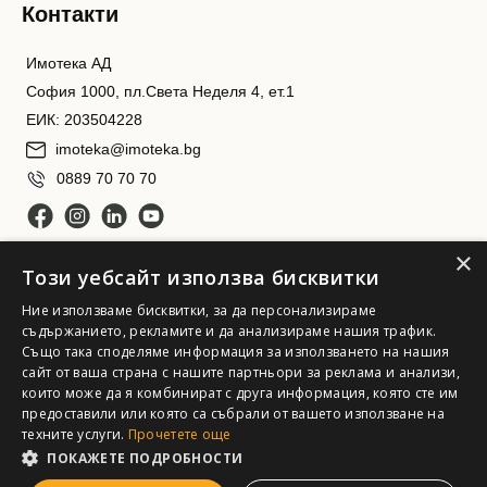
Контакти
Имотека АД
София 1000, пл.Света Неделя 4, ет.1
ЕИК: 203504228
imoteka@imoteka.bg
0889 70 70 70
×
Този уебсайт използва бисквитки
Ние използваме бисквитки, за да персонализираме
съдържанието, рекламите и да анализираме нашия трафик.
Също така споделяме информация за използването на нашия
сайт от ваша страна с нашите партньори за реклама и анализи,
Имотека АД. Всички права запазени
които може да я комбинират с друга информация, която сте им
предоставили или която са събрали от вашето използване на
техните услуги.
Прочетете още
ПОКАЖЕТЕ ПОДРОБНОСТИ