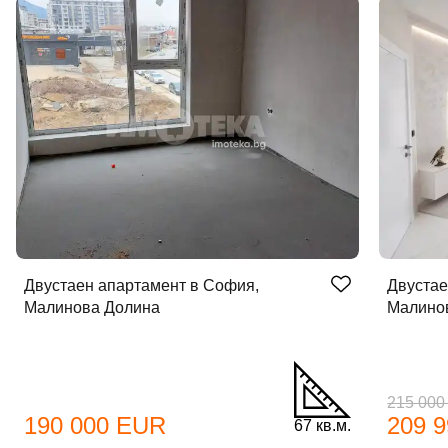
Двустаен апартамент в София,
Двустае
Малинова Долина
Малино
215 00
190 000 EUR
209 
67 кв.м.