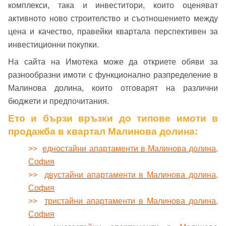
комплекси, така и инвеститори, които оценяват
Вход
Регистрация
Име*
активното ново строителство и съотношението между
цена и качество, правейки квартала перспективен за
Имейл Адрес
инвестиционни покупки.
На сайта на Имотека може да откриете обяви за
Имейл адрес*
разнообразни имоти с функционално разпределение в
Малинова долина, които отговарят на различни
Парола
бюджети и предпочитания.
Телефон*
Ето и бързи връзки до типове имоти в
Вашето запитване стигна до нас. Ще
продажба в квартал Малинова долина:
▼
се обадим възможно най-бързо.
Забравена парола?
>>
едностайни апартаменти в Малинова долина,
София
Вход
>>
двустайни апартаменти в Малинова долина,
София
>>
тристайни апартаменти в Малинова долина,
Вход като гост
София