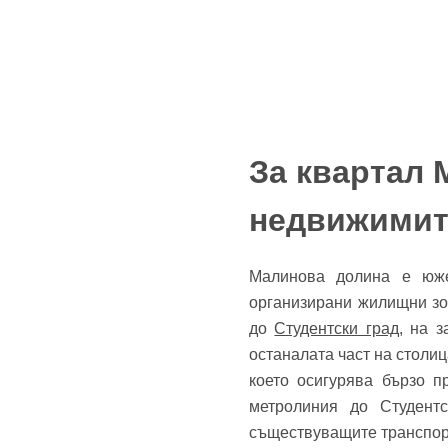
За квартал 
До
недвижимит
Име
Малинова долина е юж
организирани жилищни зо
Име
до
Студентски град
, на 
останалата част на столиц
Имей
което осигурява бързо 
метролиния до Студент
Пар
съществуващите транспор