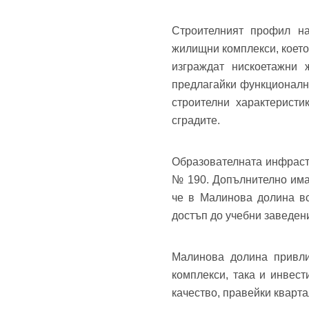
Теле
Строителният профил н
Забр
жилищни комплекси, което
изграждат нискоетажни 
предлагайки функционалн
строителни характерист
сградите.
Образователната инфраст
№ 190. Допълнително има
че в Малинова долина вс
достъп до учебни заведен
Малинова долина привли
комплекси, така и инвес
качество, правейки кварт