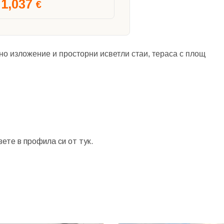
1,037
€
но изложение и просторни исветли стаи, тераса с площ
зете в профила си от
тук.