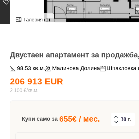
Галерия (1)
Двустаен апартамент за продажба,
98.53 кв.м.
Малинова Долина
Шпакловка и
206 913 EUR
2 100 €/кв.м.
655
€ / мес.
Купи само за
г.