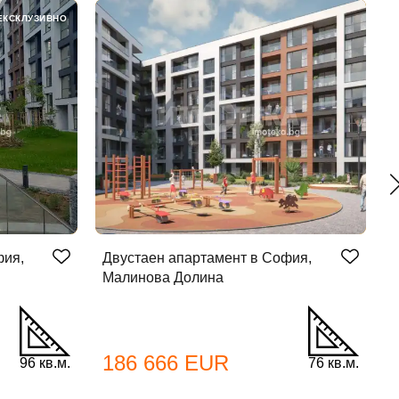
ЕКСКЛУЗИВНО
фия,
Двустаен апартамент в София,
Д
Малинова Долина
186 666 EUR
96 кв.м.
76 кв.м.