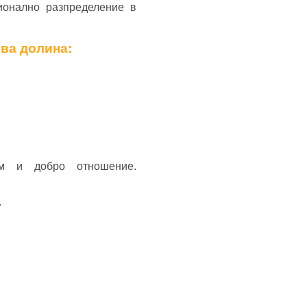
ионално разпределение в
ова долина:
м и добро отношение.
.