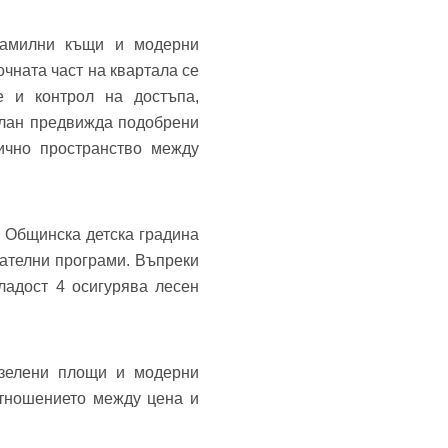
фамилни къщи и модерни
чната част на квартала се
е и контрол на достъпа,
план предвижда подобрени
ично пространство между
 Общинска детска градина
ателни програми. Въпреки
ладост 4 осигурява лесен
 зелени площи и модерни
отношението между цена и