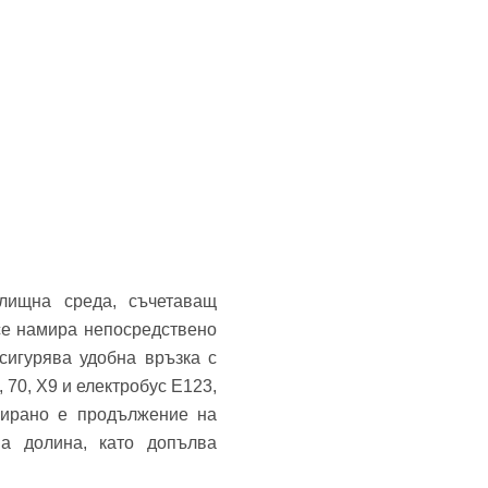
ищна среда, съчетаващ
се намира непосредствено
сигурява удобна връзка с
 70, Х9 и електробус E123,
нирано е продължение на
а долина, като допълва