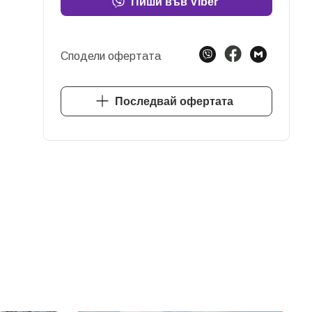
Пиши във Viber
Сподели офертата
Последвай офертата