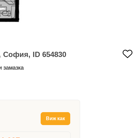
 София, ID 654830
 замазка
Виж как