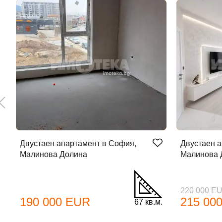
Двустаен апартамент в София,
Двустаен а
Малинова Долина
Малинова 
220 000 E
190 000 EUR
215 00
67 кв.м.