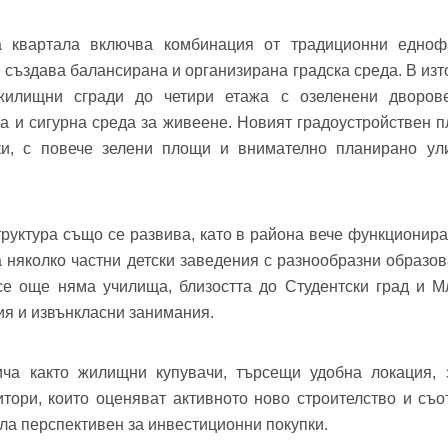
фон*
се обадим възможно най-бързо.
а квартала включва комбинация от традиционни едно
авена парола?
▼
 създава балансирана и организирана градска среда. В изто
жилищни сгради до четири етажа с озеленени дворов
Вход
а и сигурна среда за живеене. Новият градоустройствен 
ики, с повече зелени площи и внимателно планирано ул
Вход като гост
Заяви оглед
руктура също се развива, като в района вече функционира
или използвай профил
 няколко частни детски заведения с разнообразни образов
Вход с Google
Вход с Facebook
е още няма училища, близостта до Студентски град и М
ия и извънкласни занимания.
ча както жилищни купувачи, търсещи удобна локация,
титори, които оценяват активното ново строителство и съ
ала перспективен за инвестиционни покупки.