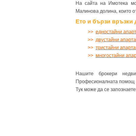
На сайта на Имотека мо
Малинова долина, които о
Ето и бързи връзки 
>>
едностайни апар
>>
двустайни апарт
>>
тристайни апарт
>>
многостайни апа
Нашите брокери недв
Професионалната помощ е 
Тук може да се запознает