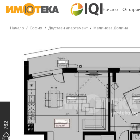
Начало
От стро
Начало
София
Двустаен апартамент
Малинова Долина
762