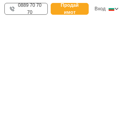
0889 70 70
Продай
Вход
70
имот