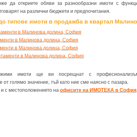
же да откриете обяви за разнообразни имоти с функц
тговарят на различни бюджети и предпочитания.
до типове имоти в продажба в квартал Малин
таменти в Малинова долина, София
аменти в Малинова долина, София
аменти в Малинова долина, София
ртаменти в Малинова долина, София
ижими имоти ще ви посрещнат с професионализъ
от голямо значение, тъй като ние сме наясно с пазара.
е и с местоположението на
офисите на ИМОТЕКА в София