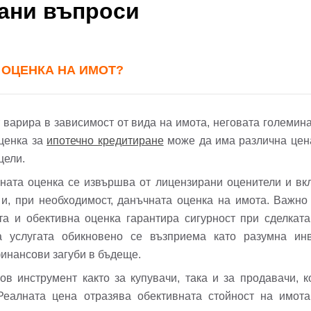
вани въпроси
 ОЦЕНКА НА ИМОТ?
 варира в зависимост от вида на имота, неговата големин
оценка за
ипотечно кредитиране
може да има различна цена
цели.
ата оценка се извършва от лицензирани оценители и вк
а и, при необходимост, данъчната оценка на имота. Важно
ата и обективна оценка гарантира сигурност при сделкат
а услугата обикновено се възприема като разумна ин
инансови загуби в бъдеще.
ов инструмент както за купувачи, така и за продавачи, к
еалната цена отразява обективната стойност на имота