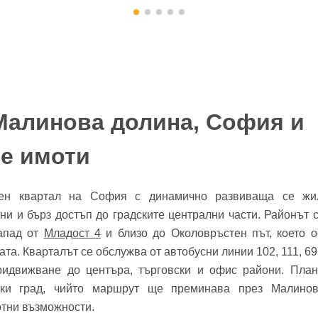
Малинова долина, София и
бре дошъл!
е имоти
Вход
Регистрация
*
ен квартал на София с динамично развиваща се жил
ни и бърз достъп до градските централни части. Районът 
йл Адрес
запад от
Младост 4
и близо до Околовръстен път, което о
ата. Кварталът се обслужва от автобусни линии 102, 111, 69,
л адрес*
придвижване до центъра, търговски и офис райони. Пла
ски град, чийто маршрут ще преминава през Малинов
ола
тни възможности.
Вашето запитване стигна до нас. Ще