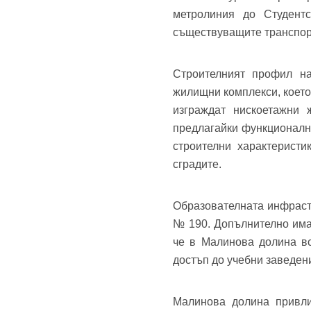
метролиния до Студент
Теле
съществуващите транспор
Забр
Строителният профил н
жилищни комплекси, което
изграждат нискоетажни 
предлагайки функционалн
строителни характерист
сградите.
Образователната инфраст
№ 190. Допълнително има
че в Малинова долина вс
достъп до учебни заведен
Малинова долина привли