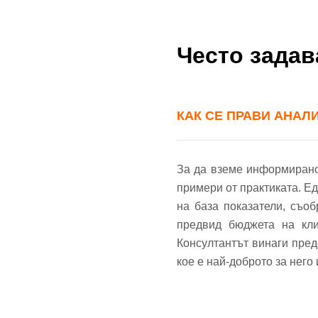
Често зада
КАК СЕ ПРАВИ АНАЛ
За да вземе информирано 
примери от практиката. Е
на база показатели, съо
предвид бюджета на кли
Консултантът винаги пред
кое е най-доброто за него