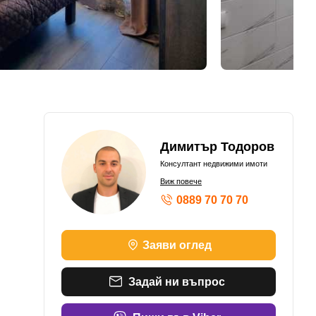
Димитър Тодоров
Консултант недвижими имоти
Виж повече
0889 70 70 70
Заяви оглед
Задай ни въпрос