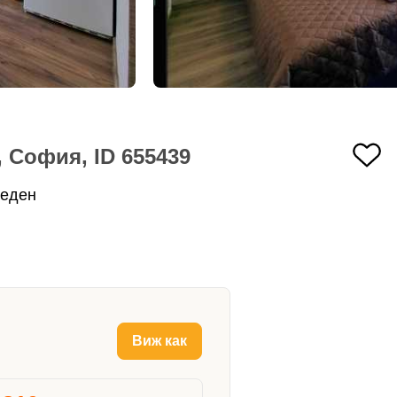
 София, ID 655439
веден
Виж как