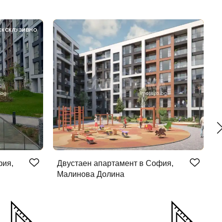
ЕКСКЛУЗИВНО
фия,
Двустаен апартамент в София,
Д
Малинова Долина