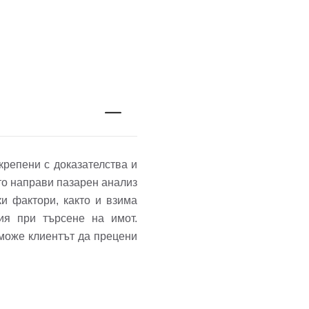
крепени с доказателства и
то направи пазарен анализ
и фактори, както и взима
ия при търсене на имот.
 може клиентът да прецени