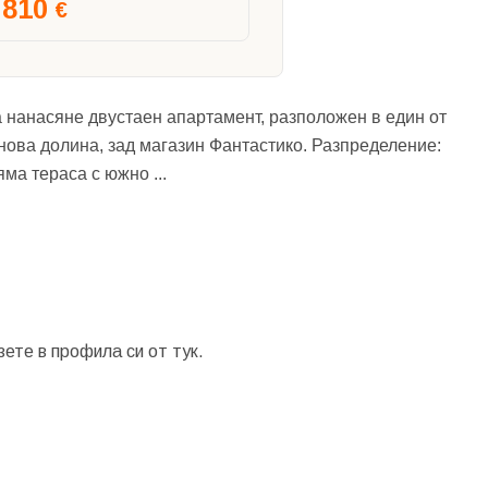
810
€
 нанасяне двустаен апартамент, разположен в един от
ова долина, зад магазин Фантастико. Разпределение:
ляма тераса с южно
...
зете в профила си от
тук.