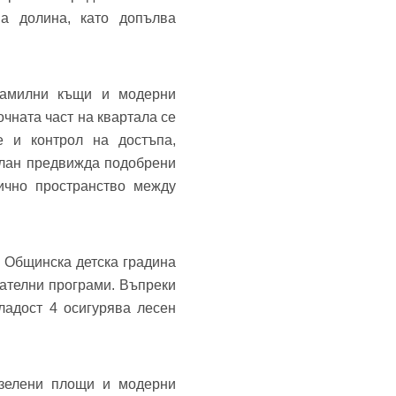
а долина, като допълва
фамилни къщи и модерни
чната част на квартала се
е и контрол на достъпа,
план предвижда подобрени
ично пространство между
 Общинска детска градина
ателни програми. Въпреки
ладост 4 осигурява лесен
 зелени площи и модерни