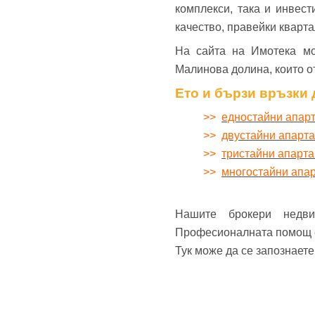
комплекси, така и инвес
качество, правейки кварт
На сайта на Имотека мо
Малинова долина, които о
Ето и бързи връзки 
>>
едностайни апар
>>
двустайни апарт
>>
тристайни апарт
>>
многостайни апа
Нашите брокери недв
Професионалната помощ е 
Тук може да се запознает