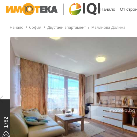
Начало
От стро
Начало
София
Двустаен апартамент
Малинова Долина
1782