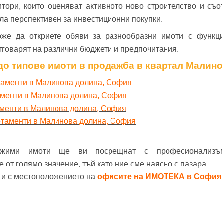
титори, които оценяват активното ново строителство и съ
ала перспективен за инвестиционни покупки.
же да откриете обяви за разнообразни имоти с функц
тговарят на различни бюджети и предпочитания.
до типове имоти в продажба в квартал Малин
таменти в Малинова долина, София
аменти в Малинова долина, София
аменти в Малинова долина, София
ртаменти в Малинова долина, София
ижими имоти ще ви посрещнат с професионализъ
от голямо значение, тъй като ние сме наясно с пазара.
е и с местоположението на
офисите на ИМОТЕКА в София