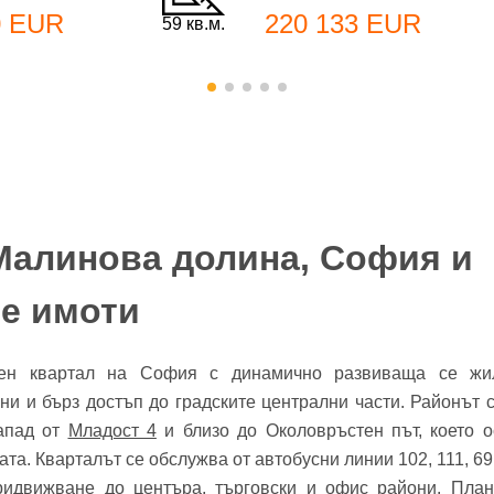
0 EUR
220 133 EUR
59 кв.м.
бре дошъл!
Малинова долина, София и
Вход
Регистрация
*
е имоти
йл Адрес
ен квартал на София с динамично развиваща се жил
ни и бърз достъп до градските централни части. Районът 
л адрес*
запад от
Младост 4
и близо до Околовръстен път, което о
ола
ата. Кварталът се обслужва от автобусни линии 102, 111, 69,
придвижване до центъра, търговски и офис райони. Пла
Вашето запитване стигна до нас. Ще