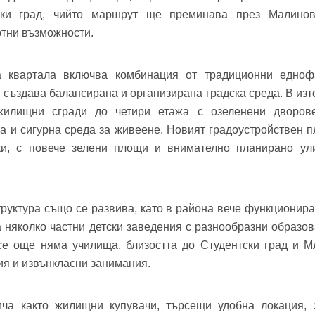
ски град, чийто маршрут ще преминава през Малинов
фон*
се обадим възможно най-бързо.
тни възможности.
авена парола?
▼
а квартала включва комбинация от традиционни едно
Вход
 създава балансирана и организирана градска среда. В изто
жилищни сгради до четири етажа с озеленени дворов
а и сигурна среда за живеене. Новият градоустройствен 
Вход като гост
ики, с повече зелени площи и внимателно планирано ул
Заяви оглед
или използвай профил
Вход с Google
Вход с Facebook
руктура също се развива, като в района вече функционира
 няколко частни детски заведения с разнообразни образов
е още няма училища, близостта до Студентски град и М
ия и извънкласни занимания.
ча както жилищни купувачи, търсещи удобна локация,