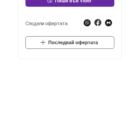
Пиши във Viber
Сподели офертата
Последвай офертата