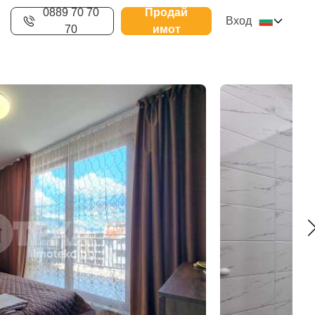
0889 70 70
Продай
Вход
70
имот