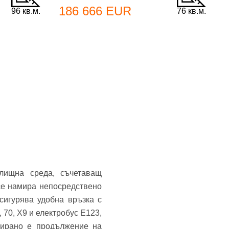
186 666 EUR
96 кв.м.
76 кв.м.
ищна среда, съчетаващ
се намира непосредствено
сигурява удобна връзка с
 70, Х9 и електробус E123,
нирано е продължение на