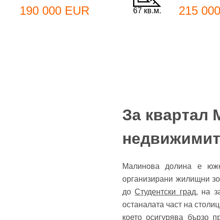
190 000 EUR
215 00
67 кв.м.
До
За квартал 
Име
недвижимит
Име
Малинова долина е юж
организирани жилищни зо
Имей
до
Студентски град
, на 
Пар
останалата част на столиц
което осигурява бързо 