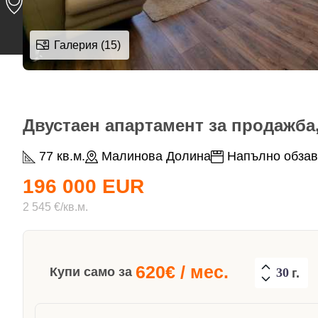
Галерия (15)
Двустаен апартамент за продажба,
77 кв.м.
Малинова Долина
Напълно обза
196 000 EUR
2 545 €/кв.м.
620
€ / мес.
Купи само за
г.