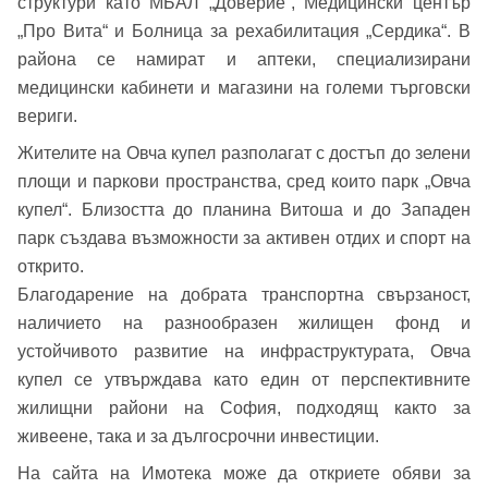
структури като МБАЛ „Доверие“, Медицински център
„Про Вита“ и Болница за рехабилитация „Сердика“. В
Вход
района се намират и аптеки, специализирани
медицински кабинети и магазини на големи търговски
вериги.
Вход като гост
Жителите на Овча купел разполагат с достъп до зелени
или използвай профил
площи и паркови пространства, сред които парк „Овча
купел“. Близостта до планина Витоша и до Западен
Вход с Google
Заяви оглед
парк създава възможности за активен отдих и спорт на
открито.
Вход с Facebook
Благодарение на добрата транспортна свързаност,
наличието на разнообразен жилищен фонд и
устойчивото развитие на инфраструктурата, Овча
купел се утвърждава като един от перспективните
жилищни райони на София, подходящ както за
живеене, така и за дългосрочни инвестиции.
На сайта на Имотека може да откриете обяви за