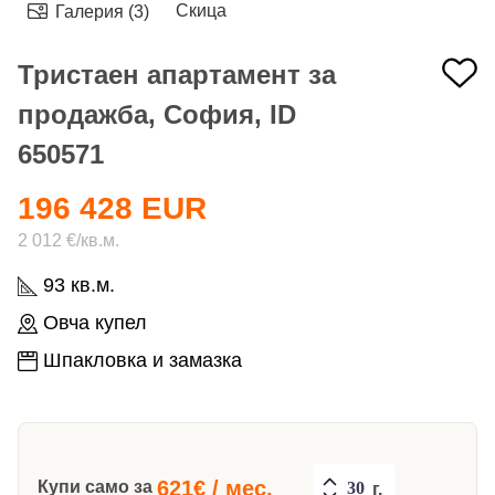
Скица
Галерия (3)
Тристаен апартамент за
продажба, София, ID
650571
196 428 EUR
2 012 €/кв.м.
93 кв.м.
Овча купел
Шпакловка и замазка
621
€ / мес.
Купи само за
г.