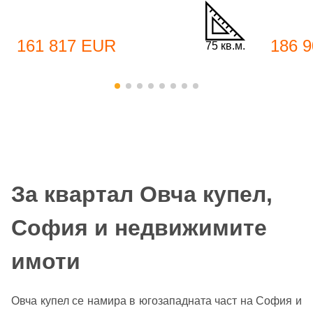
161 817 EUR
186 
75 кв.м.
За квартал Овча купел,
София и недвижимите
имоти
Овча купел се намира в югозападната част на София и