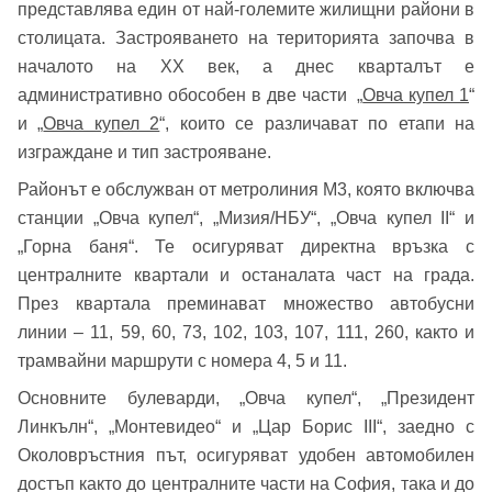
представлява един от най-големите жилищни райони в
столицата. Застрояването на територията започва в
началото на XX век, а днес кварталът е
административно обособен в две части „
Овча купел 1
“
и „
Овча купел 2
“, които се различават по етапи на
изграждане и тип застрояване.
Районът е обслужван от метролиния М3, която включва
станции „Овча купел“, „Мизия/НБУ“, „Овча купел II“ и
„Горна баня“. Те осигуряват директна връзка с
централните квартали и останалата част на града.
През квартала преминават множество автобусни
линии – 11, 59, 60, 73, 102, 103, 107, 111, 260, както и
трамвайни маршрути с номера 4, 5 и 11.
Основните булеварди, „Овча купел“, „Президент
Линкълн“, „Монтевидео“ и „Цар Борис III“, заедно с
Околовръстния път, осигуряват удобен автомобилен
достъп както до централните части на София, така и до