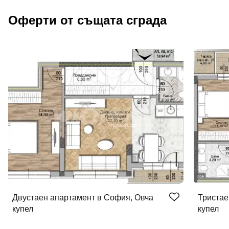
Оферти от същата сграда
Двустаен апартамент в София, Овча
Тристае
купел
купел