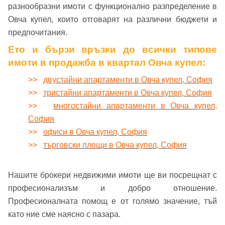
разнообразни имоти с функционално разпределение в
Овча купел, които отговарят на различни бюджети и
предпочитания.
Ето и бързи връзки до всички типове
имоти в продажба в квартал Овча купел:
>>
двустайни апартаменти в Овча купел, София
>>
тристайни апартаменти в Овча купел, София
>>
многостайни апартаменти в Овча купел,
София
>>
офиси в Овча купел, София
>>
търговски площи в Овча купел, София
Нашите брокери недвижими имоти ще ви посрещнат с
професионализъм и добро отношение.
Професионалната помощ е от голямо значение, тъй
като ние сме наясно с пазара.