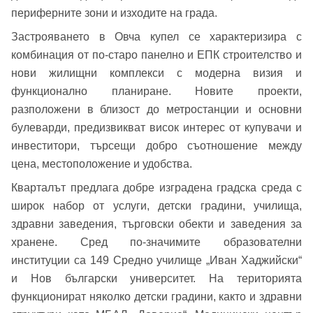
периферните зони и изходите на града.
Застрояването в Овча купел се характеризира с
комбинация от по-старо панелно и ЕПК строителство и
Добре дошъл!
нови жилищни комплекси с модерна визия и
функционално планиране. Новите проекти,
разположени в близост до метростанции и основни
Вход
Регистрация
Име*
булеварди, предизвикват висок интерес от купувачи и
инвеститори, търсещи добро съотношение между
Имейл Адрес
цена, местоположение и удобства.
Кварталът предлага добре изградена градска среда с
Имейл адрес*
широк набор от услуги, детски градини, училища,
здравни заведения, търговски обекти и заведения за
Парола
хранене. Сред по-значимите образователни
Телефон*
институции са 149 Средно училище „Иван Хаджийски“
Вашето запитване стигна до нас. Ще
и Нов български университет. На територията
▼
се обадим възможно най-бързо.
Забравена парола?
функционират няколко детски градини, както и здравни