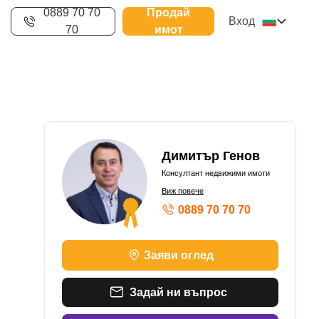
0889 70 70
Продай
Вход
70
имот
Димитър Генов
Консултант недвижими имоти
Виж повече
0889 70 70 70
ШАМПИОН ПО ОБОРОТ – СРЕБЪРЕН 
Заяви оглед
ШАМПИОН ПО ОБОРОТ – БРОНЗОВ К
ШАМПИОН ПО ОБОРОТ – СРЕБЪРЕН 
ШАМПИОН ПО ОБОРОТ – БРОНЗОВ К
Задай ни въпрос
ШАМПИОН ПО ОБОРОТ – БРОНЗОВ К
ШАМПИОН ПО ОБОРОТ - ПЛАТИНЕН 