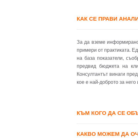
КАК СЕ ПРАВИ АНАЛ
За да вземе информирано 
примери от практиката. Е
на база показатели, съо
предвид бюджета на кли
Консултантът винаги пред
кое е най-доброто за него
КЪМ КОГО ДА СЕ ОБ
КАКВО МОЖЕМ ДА ОЧА