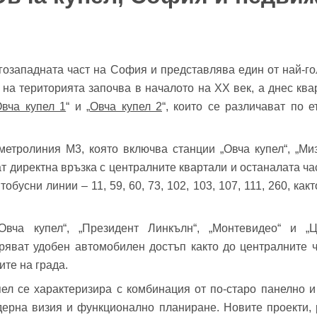
югозападната част на София и представлява един от най-г
 на територията започва в началото на XX век, а днес кв
вча купел 1
“ и „
Овча купел 2
“, които се различават по 
бре дошъл!
етролиния М3, която включва станции „Овча купел“, „Мизи
ат директна връзка с централните квартали и останалата ча
Вход
Регистрация
бусни линии – 11, 59, 60, 73, 102, 103, 107, 111, 260, ка
*
йл Адрес
Овча купел“, „Президент Линкълн“, „Монтевидео“ и „Ц
уряват удобен автомобилен достъп както до централните ч
л адрес*
ите на града.
пел се характеризира с комбинация от по-старо панелно и
ола
ерна визия и функционално планиране. Новите проекти, 
Вашето запитване стигна до нас. Ще