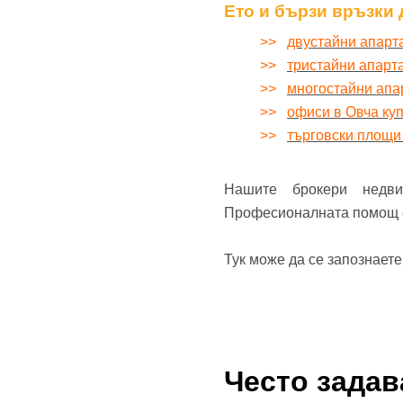
Ето и бързи връзки 
>>
двустайни апарт
>>
тристайни апарт
>>
многостайни апа
>>
офиси в Овча ку
>>
търговски площи
Нашите брокери недв
Професионалната помощ е 
Тук може да се запознает
Често зада