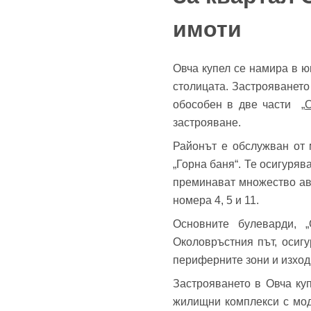
имоти
Овча купел се намира в 
столицата. Застрояването
обособен в две части „
О
До
застрояване.
Районът е обслужван от м
„Горна баня“. Те осигуряв
преминават множество авто
Име
номера 4, 5 и 11.
Име
Основните булеварди, „
Околовръстния път, осиг
Имей
периферните зони и изход
Застрояването в Овча ку
Пар
жилищни комплекси с мод