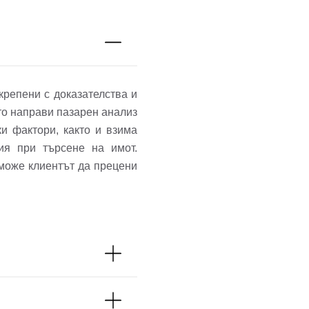
крепени с доказателства и
то направи пазарен анализ
и фактори, както и взима
ия при търсене на имот.
 може клиентът да прецени