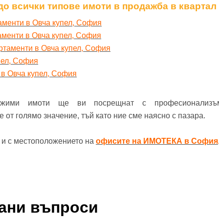
до всички типове имоти в продажба в квартал
аменти в Овча купел, София
аменти в Овча купел, София
ртаменти в Овча купел, София
пел, София
 в Овча купел, София
ижими имоти ще ви посрещнат с професионализъ
от голямо значение, тъй като ние сме наясно с пазара.
е и с местоположението на
офисите на ИМОТЕКА в София
вани въпроси