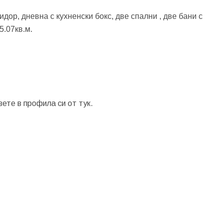
ор, дневна с кухненски бокс, две спални , две бани с
5.07кв.м.
зете в профила си от
тук.