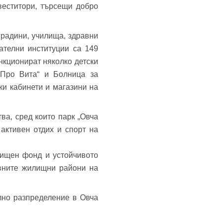
веститори, търсещи добро
градини, училища, здравни
ателни институции са 149
нкционират няколко детски
„Про Вита“ и Болница за
ки кабинети и магазини на
ва, сред които парк „Овча
активен отдих и спорт на
лищен фонд и устойчивото
ивните жилищни райони на
лно разпределение в Овча