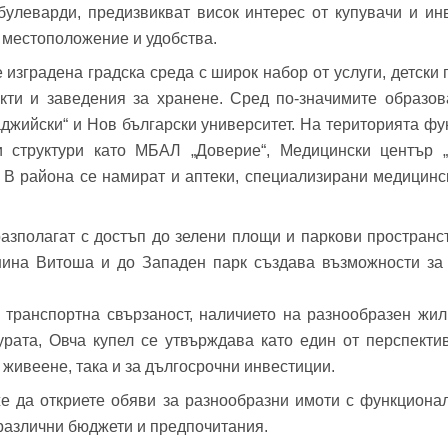
булеварди, предизвикват висок интерес от купувачи и ин
фон*
се обадим възможно най-бързо.
 местоположение и удобства.
авена парола?
▼
 изградена градска среда с широк набор от услуги, детски 
екти и заведения за хранене. Сред по-значимите образов
Вход
жийски“ и Нов български университет. На територията фу
ни структури като МБАЛ „Доверие“, Медицински център 
 В района се намират и аптеки, специализирани медицинс
Вход като гост
Заяви оглед
азполагат с достъп до зелени площи и паркови пространст
или използвай профил
анина Витоша и до Западен парк създава възможности за 
Вход с Google
Вход с Facebook
 транспортна свързаност, наличието на разнообразен жи
урата, Овча купел се утвърждава като един от перспект
 живеене, така и за дългосрочни инвестиции.
е да откриете обяви за разнообразни имоти с функциона
а различни бюджети и предпочитания.