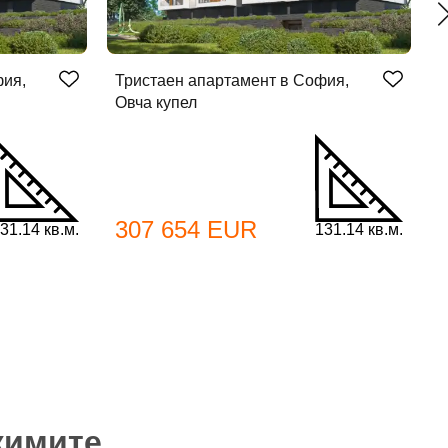
фия,
Тристаен апартамент в София,
Т
Овча купел
О
307 654 EUR
31.14 кв.м.
131.14 кв.м.
жимите