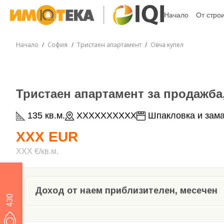
Начало
От стро
Начало
София
Тристаен апартамент
Овча купел
Тристаен апартамент за продажба,
135 кв.м.
XXXXXXXXXX
Шпакловка и зама
XXX EUR
XXX €/кв.м.
Доход от наем приблизителен, месечен
430