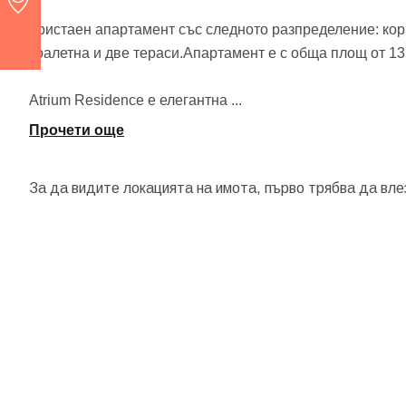
Тристаен апартамент със следното разпределение: корид
тоалетна и две тераси.Апартамент е с обща площ от 13
Atrium Residence е елегантна
...
Прочети още
За да видите локацията на имота, първо трябва да вле