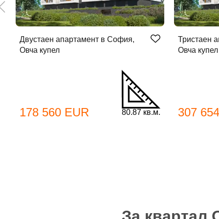
Двустаен апартамент в София,
Тристаен а
Овча купел
Овча купел
178 560 EUR
307 65
80.87 кв.м.
За квартал 