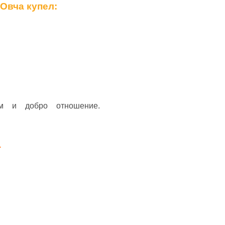
 Овча купел:
м и добро отношение.
.