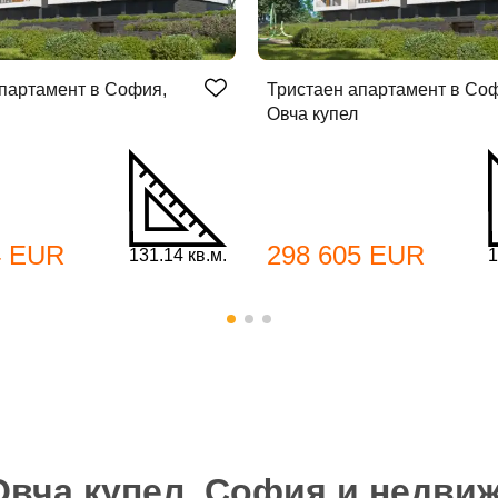
партамент в София,
Тристаен апартамент в Со
Овча купел
4 EUR
298 605 EUR
131.14 кв.м.
1
Овча купел, София и недви