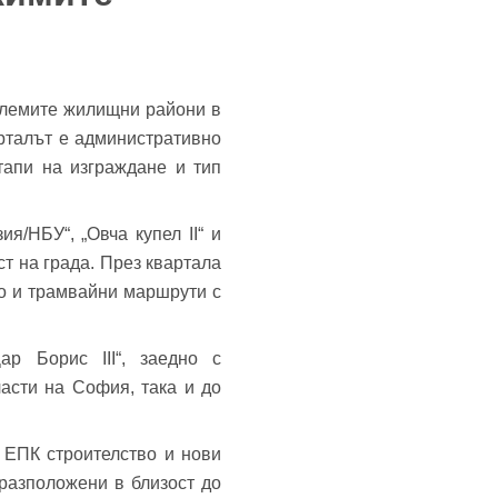
олемите жилищни райони в
арталът е административно
етапи на изграждане и тип
я/НБУ“, „Овча купел II“ и
ст на града. През квартала
кто и трамвайни маршрути с
ар Борис III“, заедно с
асти на София, така и до
 ЕПК строителство и нови
разположени в близост до