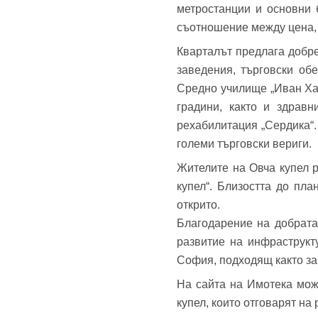
метростанции и основни 
Теле
съотношение между цена,
Забр
Кварталът предлага добре
заведения, търговски об
Средно училище „Иван Хад
градини, както и здрав
рехабилитация „Сердика“.
големи търговски вериги.
Жителите на Овча купел р
купел“. Близостта до пл
открито.
Благодарение на добрата
развитие на инфраструкт
София, подходящ както за
На сайта на Имотека мож
купел, които отговарят н