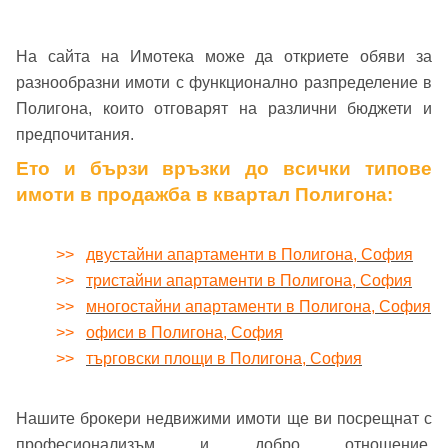
или използвай профил
На сайта на Имотека може да откриете обяви за
Вход с Google
разнообразни имоти с функционално разпределение в
Заяви оглед
Полигона, които отговарят на различни бюджети и
Вход с Facebook
предпочитания.
Ето и бързи връзки до всички типове
имоти в продажба в квартал Полигона:
>>
двустайни апартаменти в Полигона, София
>>
тристайни апартаменти в Полигона, София
>>
многостайни апартаменти в Полигона, София
>>
офиси в Полигона, София
>>
търговски площи в Полигона, София
Нашите брокери недвижими имоти ще ви посрещнат с
професионализъм и добро отношение.