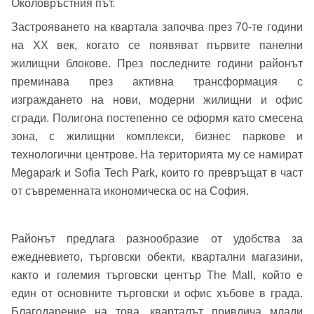
Околовръстния път.
Застрояването на квартала започва през 70-те години
на XX век, когато се появяват първите панелни
жилищни блокове. През последните години районът
преминава през активна трансформация с
изграждането на нови, модерни жилищни и офис
сгради. Полигона постепенно се оформя като смесена
зона, с жилищни комплекси, бизнес паркове и
технологични центрове. На територията му се намират
Megapark и Sofia Tech Park, които го превръщат в част
от съвременната икономическа ос на София.
Районът предлага разнообразие от удобства за
ежедневието, търговски обекти, квартални магазини,
както и големия търговски център The Mall, който е
Добре дошъл!
един от основните търговски и офис хъбове в града.
Благодарение на това, кварталът привлича млади