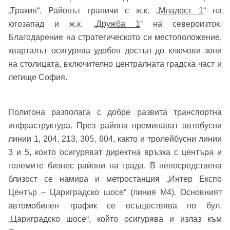
„Тракия“. Районът граничи с ж.к. „
Младост 1
“ на
югозапад и ж.к. „
Дружба 1
“ на североизток.
Благодарение на стратегическото си местоположение,
кварталът осигурява удобен достъп до ключови зони
на столицата, включително централната градска част и
летище София.
Полигона разполага с добре развита транспортна
инфраструктура. През района преминават автобусни
линии 1, 204, 213, 305, 604, както и тролейбусни линии
3 и 5, които осигуряват директна връзка с центъра и
големите бизнес райони на града. В непосредствена
близост се намира и метростанция „Интер Експо
Център – Цариградско шосе“ (линия М4). Основният
автомобилен трафик се осъществява по бул.
„Цариградско шосе“, който осигурява и излаз към