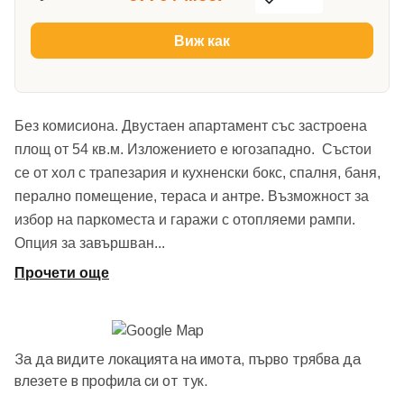
Виж как
Без комисиона. Двустаен апартамент със застроена
площ от 54 кв.м. Изложението е югозападно. Състои
се от хол с трапезария и кухненски бокс, спалня, баня,
перално помещение, тераса и антре. Възможност за
избор на паркоместа и гаражи с отопляеми рампи.
Опция за завършван
...
Прочети още
За да видите локацията на имота, първо трябва да
влезете в профила си от
тук.