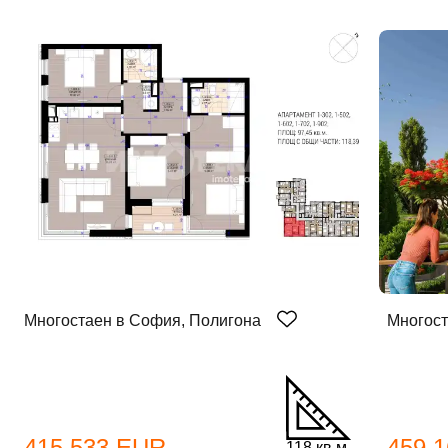
Многостаен в София, Полигона
Многост
415 533 EUR
459 
118 кв.м.