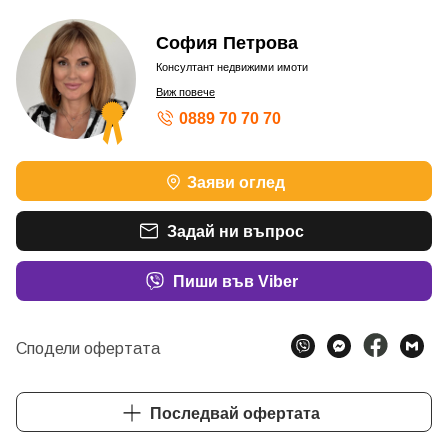
София Петрова
Консултант недвижими имоти
Виж повече
0889 70 70 70
ШАМПИОН ПО ОБОРОТ - БРОНЗОВ КОНСУЛТАНТ
Заяви оглед
ШАМПИОН ПО ОБОРОТ - БРОНЗОВ КОНСУЛТАНТ
ШАМПИОН ПО ОБОРОТ – БРОНЗОВ КОНСУЛТАНТ
ШАМПИОН ПО ОБОРОТ – БРОНЗОВ КОНСУЛТАНТ
Задай ни въпрос
ШАМПИОН ПО ОБОРОТ – СРЕБЪРЕН КОНСУЛТАН
Пиши във Viber
Сподели офертата
Последвай офертата