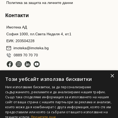
Политика за защита на личните данни
Контакти
Имотека АД
София 1000, пл.Света Неделя 4, ет.1
ЕИК: 203504228
imoteka@imoteka.bg
0889 70 70 70
×
Този уебсайт използва бисквитки
Ние използваме бисквитки, за да персонализираме
съдържанието, рекламите и да анализираме нашия трафик.
Също така споделяме информация за използването на нашия
сайт от ваша страна с нашите партньори за реклама и анализи,
Имотека АД. Всички права запазени
които може да я комбинират с друга информация, която сте им
предоставили или която са събрали от вашето използване на
техните услуги.
Прочетете още