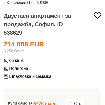
Скица
Галерия (1)
Двустаен апартамент за
продажба, София, ID
538629
214 008 EUR
3 258 €/кв.м.
65 кв.м.
Полигона
Шпакловка и замазка
677
€ / мес.
Купи само за
г.