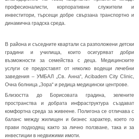
професионалисти, корпоративни служители и
Вход
Регистрация
Име*
инвеститори, търсещи добре свързана транспортно и
динамична градска среда.
Имейл Адрес
В района и съседните квартали са разположени детски
Имейл адрес*
градини и училища, които осигуряват добри
възможности за семейства с деца. Медицинските
Парола
услуги се предоставят от няколко водещи лечебни
Телефон*
заведения – УМБАЛ „Св. Анна“, Acibadem City Clinic,
Вашето запитване стигна до нас. Ще
Очна болница „Зора“ и редица медицински центрове.
▼
се обадим възможно най-бързо.
Забравена парола?
Близостта до Борисовата градина, зелените
пространства и добрата инфраструктура създават
Вход
комфортна среда за живеене. Полигона се отличава с
баланс между жилищен и бизнес характер, което го
прави подходящ както за лично ползване, така и за
инвестиции в недвижими имоти.
Вход като гост