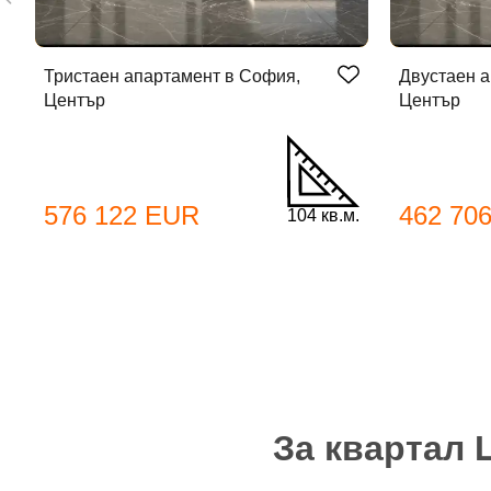
Тристаен апартамент в София,
Двустаен а
Център
Център
До
576 122 EUR
462 70
104 кв.м.
Име
Име
Имей
За квартал 
Пар