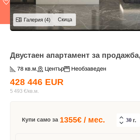
Скица
Галерия (4)
Двустаен апартамент за продажба,
78 кв.м.
Център
Необзаведен
428 446 EUR
5 493 €/кв.м.
1355
€ / мес.
Купи само за
г.