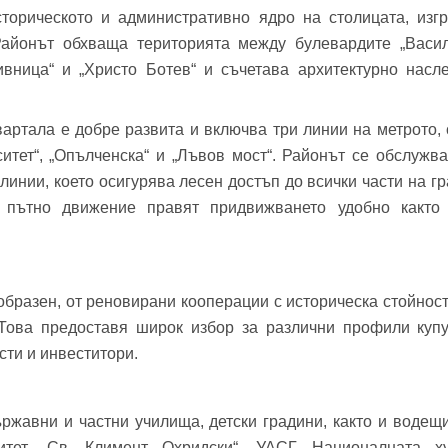
орическото и административно ядро на столицата, изг
фон*
се обадим възможно най-бързо.
айонът обхваща територията между булевардите „Васил
авена парола?
▼
ивница“ и „Христо Ботев“ и съчетава архитектурно насл
Вход
артала е добре развита и включва три линии на метрото, 
итет“, „Опълченска“ и „Лъвов мост“. Районът се обслужв
линии, което осигурява лесен достъп до всички части на г
Вход като гост
 пътно движение правят придвижването удобно както
Заяви оглед
или използвай профил
Вход с Google
Вход с Facebook
разен, от реновирани кооперации с историческа стойност
 Това предоставя широк избор за различни профили куп
ти и инвеститори.
ържавни и частни училища, детски градини, както и водещ
итет „Св. Климент Охридски“, УАСГ, Националната х