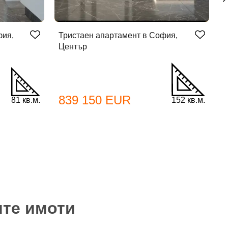
фия,
Тристаен апартамент в София,
Д
Център
839 150 EUR
81 кв.м.
152 кв.м.
ите имоти