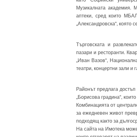
Музикалната академия. М
аптеки, сред които МБА
„Александровска“, която с
Търговската и развлекат
пазари и ресторанти. Ква
„Иван Вазов“, Национална
театри, концертни зали и 
Районът предлага достъп 
„Борисова градина“, които
Комбинацията от централн
за ежедневен живот превр
подходящ както за дългоср
На сайта на Имотека може
които отговарят на разли