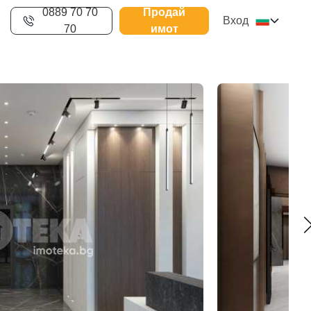
0889 70 70
Продай
Вход
70
имот