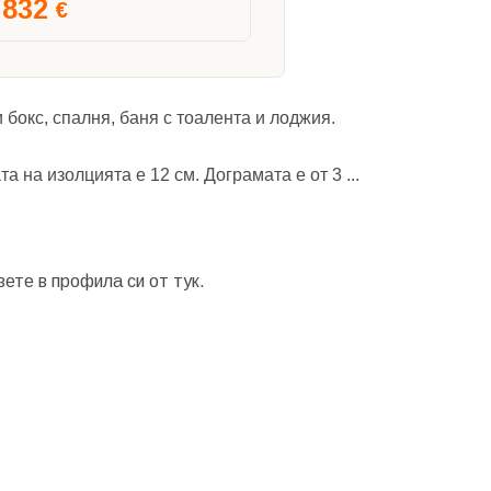
832
€
бокс, спалня, баня с тоалента и лоджия.
та на изолцията е 12 см. Дограмата е от 3
...
зете в профила си от
тук.