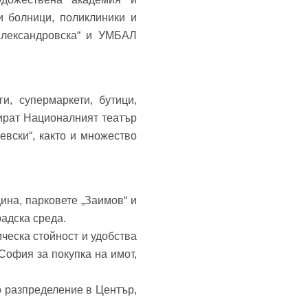
и болници, поликлиники и
Александровска“ и УМБАЛ
и, супермаркети, бутици,
мират Националният театър
евски“, както и множество
ина, парковете „Заимов“ и
радска среда.
ческа стойност и удобства
София за покупка на имот,
о разпределение в Център,