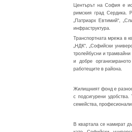
Центърът на София е ист
Теле
римския град Сердика. Р
Забр
„Патриарх Евтимий“, „Сл
инфраструктура.
Транспортната мрежа в кв
„НДК“, „Софийски универс
тролейбусни и трамвайни 
и добре организираното
работещите в района.
Жилищният фонд е разнооб
с подсигурени удобства.
семейства, професионалис
В квартала се намират д
като Софийски универс