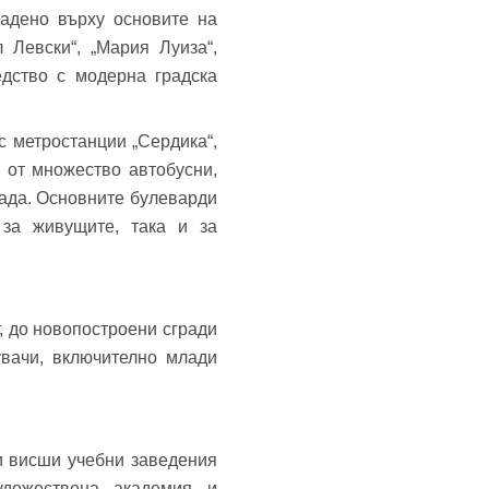
радено върху основите на
 Левски“, „Мария Луиза“,
едство с модерна градска
с метростанции „Сердика“,
а от множество автобусни,
рада. Основните булеварди
 за живущите, така и за
, до новопостроени сгради
увачи, включително млади
и висши учебни заведения
удожествена академия и