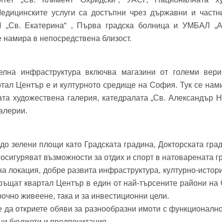
едицинските услуги са достъпни чрез държавни и частн
Л „Св. Екатерина“ , Първа градска болница и УМБАЛ „
е намира в непосредствена близост.
елна инфраструктура включва магазини от големи вериг
ртал Център е и културното средище на София. Тук се на
та художествена галерия, катедралата „Св. Александър Н
галерии.
до зелени площи като Градската градина, Докторската град
 осигуряват възможности за отдих и спорт в натоварената г
а локация, добре развита инфраструктура, културно-истори
ъщат квартал Център в един от най-търсените райони на 
очно живеене, така и за инвестиционни цели.
 да откриете обяви за разнообразни имоти с функционалн
чни бюджети и предпочитания.