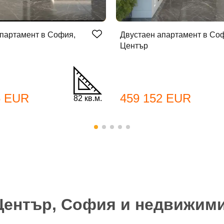
партамент в София,
Двустаен апартамент в Со
Център
бре дошъл!
6 EUR
459 152 EUR
82 кв.м.
Вход
Регистрация
*
йл Адрес
л адрес*
Център, София и недвижим
ола
Вашето запитване стигна до нас. Ще