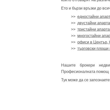
Ето и бързи връзки до вс
>>
едностайни апар
>>
двустайни апарт
>>
тристайни апарт
>>
многостайни апа
>>
офиси в Център,
>>
търговски площи
Нашите брокери недв
Професионалната помощ е 
Тук може да се запознает