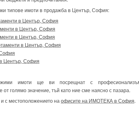
ички типове имоти в продажба в Център, София:
таменти в Център, София
аменти в Център, София
аменти в Център, София
ртаменти в Център, София
 София
 в Център, София
ижими имоти ще ви посрещнат с професионализъ
от голямо значение, тъй като ние сме наясно с пазара.
е и с местоположението на
офисите на ИМОТЕКА в София
.