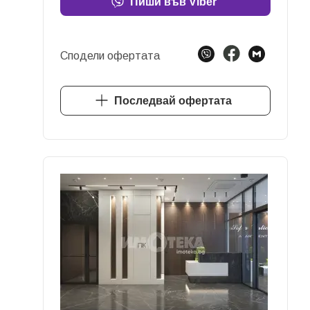
Пиши във Viber
Сподели офертата
Последвай офертата