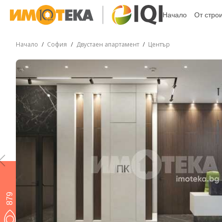
Начало
От стро
Начало
София
Двустаен апартамент
Център
879