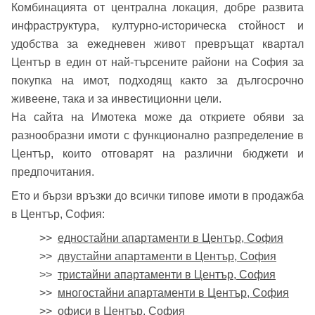
Комбинацията от централна локация, добре развита
инфраструктура, културно-историческа стойност и
удобства за ежедневен живот превръщат квартал
Център в един от най-търсените райони на София за
покупка на имот, подходящ както за дългосрочно
живеене, така и за инвестиционни цели.
На сайта на Имотека може да откриете обяви за
разнообразни имоти с функционално разпределение в
Център, които отговарят на различни бюджети и
предпочитания.
Ето и бързи връзки до всички типове имоти в продажба
в Център, София:
>>
едностайни апартаменти в Център, София
>>
двустайни апартаменти в Център, София
>>
тристайни апартаменти в Център, София
>>
многостайни апартаменти в Център, София
>>
офиси в Център, София