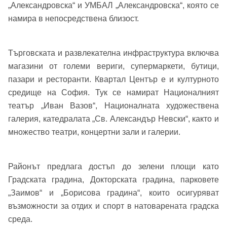
„Александровска“ и УМБАЛ „Александровска“, която се
намира в непосредствена близост.
Телефон*
Вашето запитване стигна до нас. Ще
▼
се обадим възможно най-бързо.
Забравена парола?
Търговската и развлекателна инфраструктура включва
магазини от големи вериги, супермаркети, бутици,
Вход
пазари и ресторанти. Квартал Център е и културното
средище на София. Тук се намират Националният
театър „Иван Вазов“, Националната художествена
галерия, катедралата „Св. Александър Невски“, както и
Вход като гост
множество театри, концертни зали и галерии.
или използвай профил
Вход с Google
Районът предлага достъп до зелени площи като
Заяви оглед
Градската градина, Докторската градина, парковете
Вход с Facebook
„Заимов“ и „Борисова градина“, които осигуряват
възможности за отдих и спорт в натоварената градска
среда.