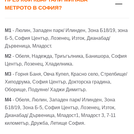
МЕТРОТО В СОФИЯ?
М1
- Люлин, Западен парк/ Илинден, Зона Б18/19, зона
Б-5, София Център, Лозенец, Изток, Дианабад/
Дървеница, Младост.
М2
- Обеля, Надежда, Триъгълника, Банишора, София
Център, Лозенец, Хладилника.
М3
- Горня Баня, Овча Купел, Красно село, Стрелбище/
Хиподрума, София Център, Докторска градина,
Оборище, Подуяне/ Хаджи Димитър.
М4
- Обеля, Люлин, Западен парк/ Илинден, Зона
Б18/19, Зона Б-5, София Център, Лозенец, Изток,
Дианабад/ Дървеница, Младост1, Младост 3, 7-11
километър, Дружба, Летище София.