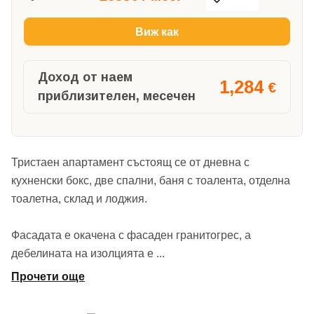
Виж как
Доход от наем
1,284
€
приблизителен, месечен
Тристаен апартамент състоящ се от дневна с
кухненски бокс, две спални, баня с тоалента, отделна
тоалетна, склад и лоджия.
Фасадата е окачена с фасаден гранитогрес, а
дебелината на изолцията е
...
Прочети още