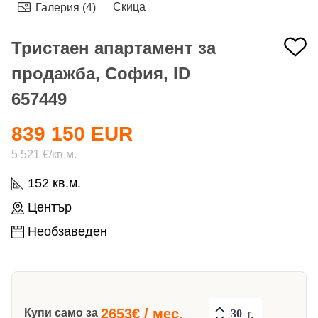
Скица
Галерия (4)
Тристаен апартамент за
продажба, София, ID
657449
839 150 EUR
5 521 €/кв.м.
152 кв.м.
Център
Необзаведен
2653
€ / мес.
Купи само за
г.