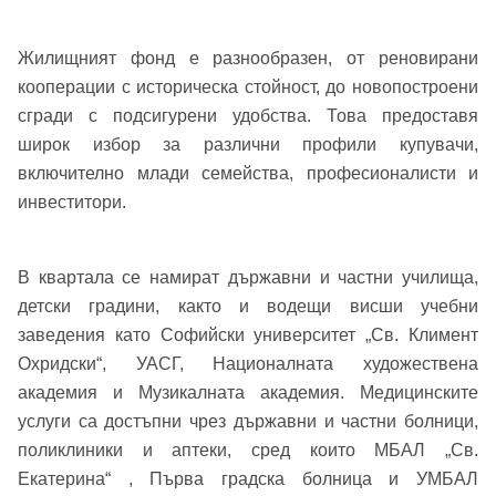
Жилищният фонд е разнообразен, от реновирани
кооперации с историческа стойност, до новопостроени
сгради с подсигурени удобства. Това предоставя
широк избор за различни профили купувачи,
включително млади семейства, професионалисти и
инвеститори.
Добре дошъл!
В квартала се намират държавни и частни училища,
детски градини, както и водещи висши учебни
Вход
Регистрация
Име*
заведения като Софийски университет „Св. Климент
Охридски“, УАСГ, Националната художествена
Имейл Адрес
академия и Музикалната академия. Медицинските
услуги са достъпни чрез държавни и частни болници,
Имейл адрес*
поликлиники и аптеки, сред които МБАЛ „Св.
Екатерина“ , Първа градска болница и УМБАЛ
Парола