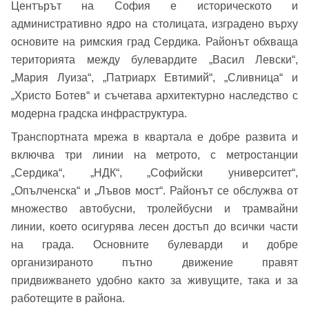
Центърът на София е историческото и
административно ядро на столицата, изградено върху
основите на римския град Сердика. Районът обхваща
територията между булевардите „Васил Левски“,
„Мария Луиза“, „Патриарх Евтимий“, „Сливница“ и
„Христо Ботев“ и съчетава архитектурно наследство с
модерна градска инфраструктура.
Транспортната мрежа в квартала е добре развита и
включва три линии на метрото, с метростанции
„Сердика“, „НДК“, „Софийски университет“,
„Опълченска“ и „Лъвов мост“. Районът се обслужва от
множество автобусни, тролейбусни и трамвайни
линии, което осигурява лесен достъп до всички части
на града. Основните булеварди и добре
организираното пътно движение правят
придвижването удобно както за живущите, така и за
работещите в района.