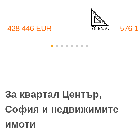
428 446 EUR
576 
78 кв.м.
За квартал Център,
София и недвижимите
имоти