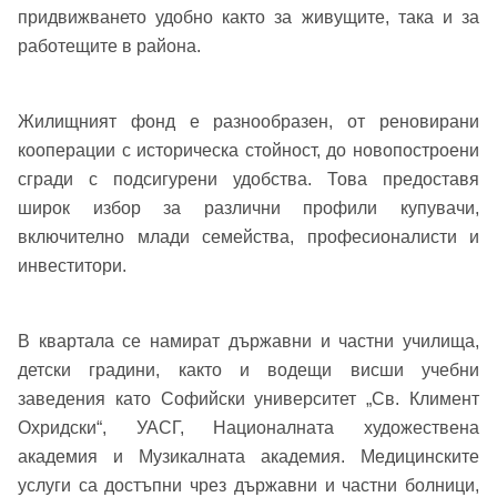
придвижването удобно както за живущите, така и за
работещите в района.
Жилищният фонд е разнообразен, от реновирани
кооперации с историческа стойност, до новопостроени
сгради с подсигурени удобства. Това предоставя
широк избор за различни профили купувачи,
включително млади семейства, професионалисти и
инвеститори.
В квартала се намират държавни и частни училища,
детски градини, както и водещи висши учебни
заведения като Софийски университет „Св. Климент
Охридски“, УАСГ, Националната художествена
академия и Музикалната академия. Медицинските
услуги са достъпни чрез държавни и частни болници,