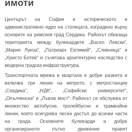
имоти
Центърът на София е историческото и
административно ядро на столицата, изградено върху
основите на римския град Сердика. Районът обхваща
територията между булевардите „Васил Левски“,
„Мария Луиза“, „Патриарх Евтимий“, „Сливница“ и
„Христо Ботев“ и съчетава архитектурно наследство с
модерна градска инфраструктура.
Транспортната мрежа в квартала е добре развита и
включва три линии на метрото, с метростанции
„Сердика“, „НДК“, „Софийски университет“,
„Опълченска“ и „Лъвов мост“. Районът се обслужва от
множество автобусни, тролейбусни и трамвайни
линии, което осигурява лесен достъп до всички части
на града. Основните булеварди и добре
организираното пътно движение правят