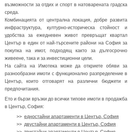
възможности за отдих и спорт в натоварената градска
Вход
среда.
Комбинацията от централна локация, добре развита
инфраструктура, културно-историческа стойност и
Вход като гост
удобства за ежедневен живот превръщат квартал
Център в един от най-търсените райони на София за
или използвай профил
покупка на имот, подходящ както за дългосрочно
живеене, така и за инвестиционни цели.
Вход с Google
Заяви оглед
На сайта на Имотека може да откриете обяви за
разнообразни имоти с функционално разпределение в
Вход с Facebook
Център, които отговарят на различни бюджети и
предпочитания.
Ето и бързи връзки до всички типове имоти в продажба
в Център, София:
>>
едностайни апартаменти в Център, София
>>
двустайни апартаменти в Център, София
>>
тристайни апартаменти в Център, София