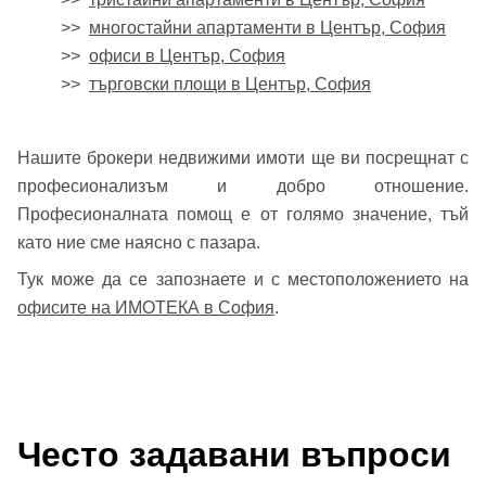
>>
многостайни апартаменти в Център, София
>>
офиси в Център, София
>>
търговски площи в Център, София
Нашите брокери недвижими имоти ще ви посрещнат с
професионализъм и добро отношение.
Професионалната помощ е от голямо значение, тъй
като ние сме наясно с пазара.
Тук може да се запознаете и с местоположението на
офисите на ИМОТЕКА в София
.
Често задавани въпроси