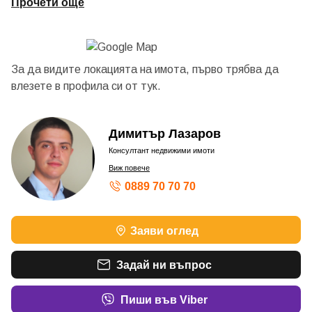
Прочети още
За да видите локацията на имота, първо трябва да
влезете в профила си от
тук.
Димитър Лазаров
Консултант недвижими имоти
Виж повече
0889 70 70 70
Заяви оглед
Задай ни въпрос
Пиши във Viber