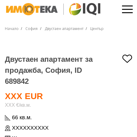
Начало
София
Двустаен апартамент
Център
Двустаен апартамент за
продажба, София, ID
689842
XXX EUR
XXX €/кв.м.
66 кв.м.
XXXXXXXXXX