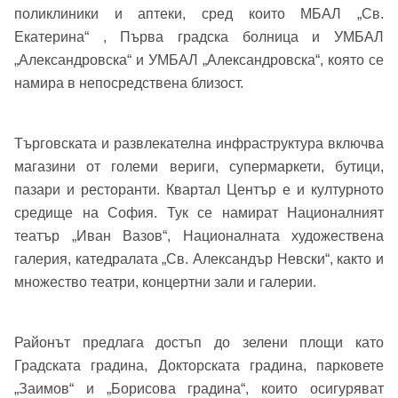
поликлиники и аптеки, сред които МБАЛ „Св.
Екатерина“ , Първа градска болница и УМБАЛ
„Александровска“ и УМБАЛ „Александровска“, която се
Добре дошъл!
намира в непосредствена близост.
Търговската и развлекателна инфраструктура включва
Вход
Регистрация
Име*
магазини от големи вериги, супермаркети, бутици,
пазари и ресторанти. Квартал Център е и културното
Имейл Адрес
средище на София. Тук се намират Националният
театър „Иван Вазов“, Националната художествена
Имейл адрес*
галерия, катедралата „Св. Александър Невски“, както и
множество театри, концертни зали и галерии.
Парола
Телефон*
Районът предлага достъп до зелени площи като
Вашето запитване стигна до нас. Ще
Градската градина, Докторската градина, парковете
▼
се обадим възможно най-бързо.
Забравена парола?
„Заимов“ и „Борисова градина“, които осигуряват