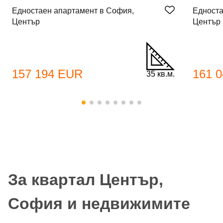
Едностаен апартамент в София,
Едноста
Център
Център
157 194 EUR
161 
35 кв.м.
За квартал Център,
София и недвижимите