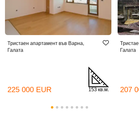
Тристаен апартамент във Варна,
Тристае
Галата
Галата
225 000 EUR
207 
153 кв.м.