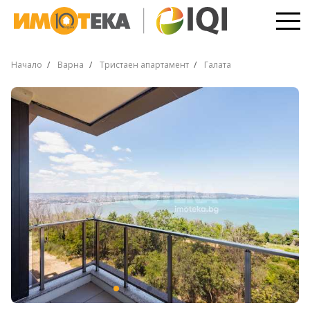
Начало
Варна
Тристаен апартамент
Галата