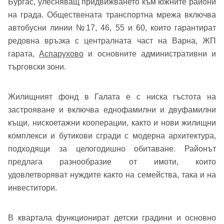
Бургас, улесняващ придвижването към южните райони
на града. Обществената транспортна мрежа включва
автобусни линии №17, 46, 55 и 60, които гарантират
редовна връзка с централната част на Варна, ЖП
гарата,
Аспарухово
и основните административни и
търговски зони.
Жилищният фонд в Галата е с ниска гъстота на
застрояване и включва еднофамилни и двуфамилни
къщи, нискоетажни кооперации, както и нови жилищни
комплекси и бутикови сгради с модерна архитектура,
подходящи за целогодишно обитаване. Районът
предлага разнообразие от имоти, които
удовлетворяват нуждите както на семейства, така и на
инвеститори.
В квартала функционират детски градини и основно