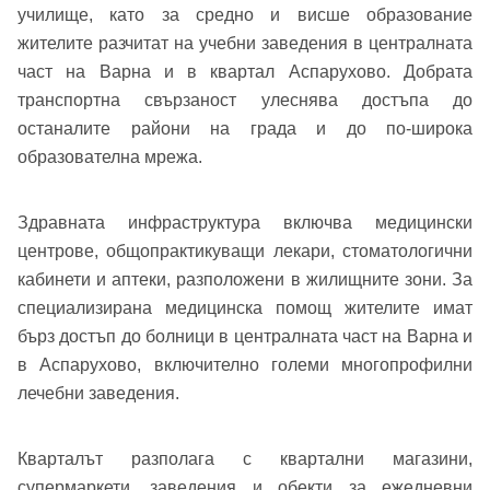
училище, като за средно и висше образование
жителите разчитат на учебни заведения в централната
част на Варна и в квартал Аспарухово. Добрата
Добре дошъл!
транспортна свързаност улеснява достъпа до
останалите райони на града и до по-широка
образователна мрежа.
Вход
Регистрация
Име*
Здравната инфраструктура включва медицински
Имейл Адрес
центрове, общопрактикуващи лекари, стоматологични
Имейл адрес*
кабинети и аптеки, разположени в жилищните зони. За
специализирана медицинска помощ жителите имат
бърз достъп до болници в централната част на Варна и
Парола
в Аспарухово, включително големи многопрофилни
Телефон*
лечебни заведения.
Вашето запитване стигна до нас. Ще
▼
се обадим възможно най-бързо.
Забравена парола?
Кварталът разполага с квартални магазини,
супермаркети, заведения и обекти за ежедневни