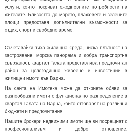
Вход
услуги, които покриват ежедневните потребности на
жителите. Близостта до морето, плажовете и зелените
площи предоставя допълнителни възможности за
отдих, спорт и свободно време.
Вход като гост
или използвай профил
Съчетавайки тиха жилищна среда, ниска плътност на
Вход с Google
застрояване, морска панорама и добра транспортна
Заяви оглед
свързаност, квартал Галата представлява предпочитан
Вход с Facebook
район за целогодишно живеене и инвестиции в
жилищни имоти във Варна.
На сайта на Имотека може да откриете обяви за
разнообразни имоти с функционално разпределение в
квартал Галата на Варна, които отговарят на различни
бюджети и предпочитания.
Нашите брокери недвижими имоти ще ви посрещнат с
професионализъм и добро отношение.